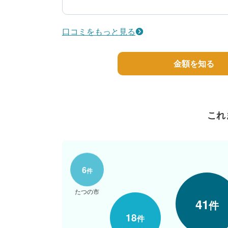
4
工事期間
50代/男性/一戸建て
口コミをもっと見る
エリア：兵庫県西脇市
築年数：15年
金額を知る
これ
4
件
6
件
加西市
たつの市
41
件
18
件