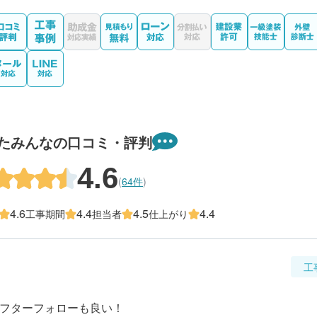
たみんなの口コミ・評判
4.6
(
64件
)
4.6
4.4
4.5
4.4
工事期間
担当者
仕上がり
工
アフターフォローも良い！