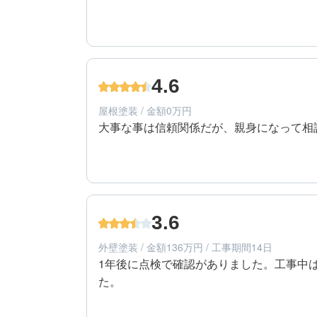
5
工事期間
60代/男性/一戸建て
エリア：兵庫県高砂市
4.6
築年数：25年
屋根塗装 / 金額0万円
大事な事は信頼関係だが、親身になって相
5
提案内容
60代/男性/一戸建て
エリア：兵庫県高砂市
3.6
築年数：25年
外壁塗装 / 金額136万円 / 工事期間14日
1年後に点検で確認がありました。工事中
た。