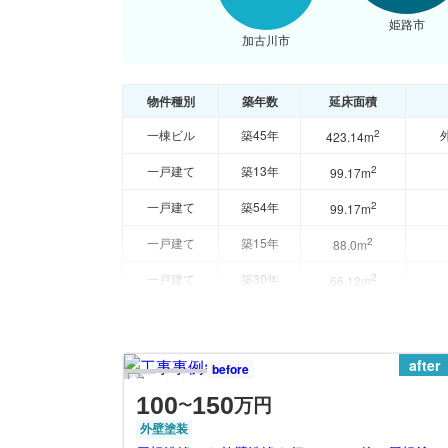
姫路市
加古川市
物件種別
築年数
延床面積
一棟ビル
築45年
2
423.14m
一戸建て
築13年
2
99.17m
一戸建て
築54年
2
99.17m
一戸建て
築15年
2
88.0m
一戸建て
築30年
2
66.12m
after
before
100
150
万円
〜
外壁塗装