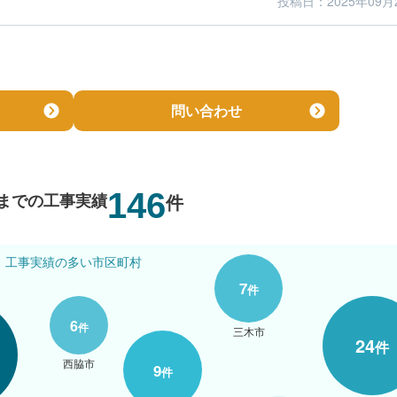
投稿日：2025年09月
3
4
仕上がり
満足度
問い合わせ
146
までの工事実績
件
工事実績の多い市区町村
7
件
6
件
三木市
24
件
西脇市
9
件
4
件