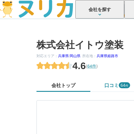
会社を探す
株式会社イトウ塗装
対応エリア：
兵庫県
/
岡山県
所在地：
兵庫県姫路市
4.6
(
64件
)
会社トップ
口コミ
64
件
かがでしたか？
してみましょう