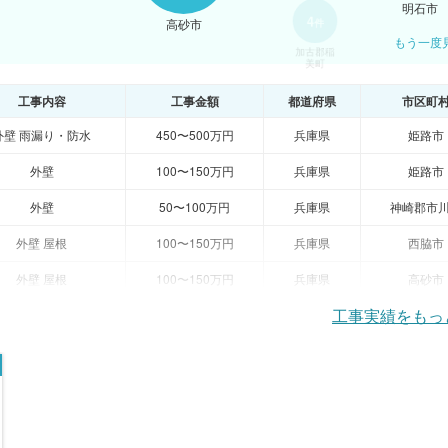
明石市
加古郡稲
高砂市
美町
もう一度
工事内容
工事金額
都道府県
市区町
外壁 雨漏り・防水
450〜500万円
兵庫県
姫路市
外壁
100〜150万円
兵庫県
姫路市
外壁
50〜100万円
兵庫県
神崎郡市
外壁 屋根
100〜150万円
兵庫県
西脇市
外壁 屋根
100〜150万円
兵庫県
高砂市
工事実績をもっ