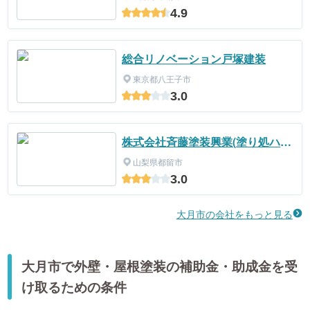
4.9
総合リノベーション戸塚建装
東京都八王子市
3.0
株式会社斉藤塗装興業(塗り処ハケ
と手 山梨東店)
山梨県都留市
3.0
大月市の会社をもっと見る
大月市で外壁・屋根塗装の補助金・助成金を受
け取るための条件