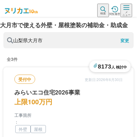
メ
検索
閲覧履歴
ニュー
大月市で使える外壁・屋根塗装の補助金・助成金
山梨県
大月市
変更
全3件
8173
人 検討中
受付中
更新日:2026年6月30日
みらいエコ住宅2026事業
上限100万円
工事箇所
：
外壁
屋根