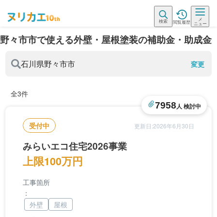
メ
検索
閲覧履歴
ニュー
野々市市で使える外壁・屋根塗装の補助金・助成金
石川県
野々市市
変更
全3件
7958
人 検討中
受付中
更新日:2026年6月30日
みらいエコ住宅2026事業
上限100万円
工事箇所
：
外壁
屋根