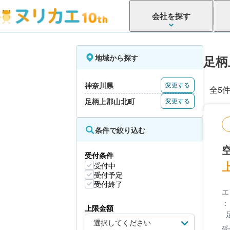
会社を探す
地域から探す
足柄
神奈川県
変更する
全5
足柄上郡山北町
変更する
条件で絞り込む
受付条件
受付中
受付予定
受付終了
エ
：
上限金額
受