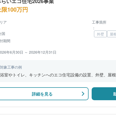
みらいエコ住宅2026事業
上限100万円
リア
工事箇所
：
全国
外壁
屋
付期間
2026年6月30日 ～ 2026年12月31日
対象工事の例
浴室やトイレ、キッチンへのエコ住宅設備の設置、外壁、屋根
修、窓やドアなどの開口部の断熱改修工事、段差の解消などの
詳細を見る