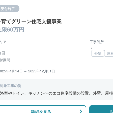
受付終了
子育てグリーン住宅支援事業
上限60万円
リア
工事箇所
：
全国
外壁
屋
付期間
2025年4月14日 ～ 2025年12月31日
対象工事の例
浴室やトイレ、キッチンへのエコ住宅設備の設置、外壁、屋根
修、窓やドアなどの開口部の断熱改修工事、段差の解消などの
詳細を見る