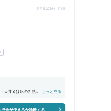
更新日:2026年1月1日
根
・天井又は床の断熱改
もっと見る
バリアフリー改修
助成金が使えるか診断する