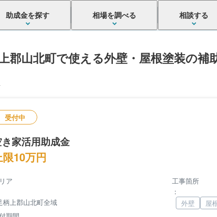
助成金を探す
相場を調べる
相談する
上郡山北町で使える外壁・屋根塗装の補
件
受付中
空き家活用助成金
上限10万円
リア
工事箇所
：
足柄上郡山北町全域
外壁
屋
付期間