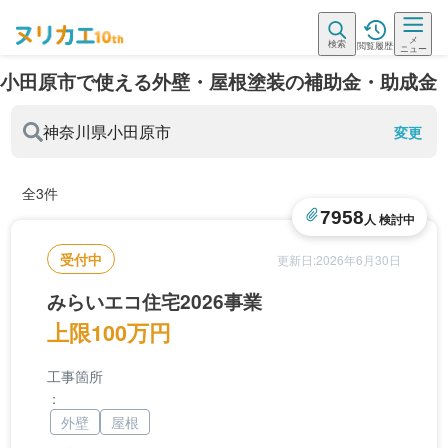
メ
検索
閲覧履歴
ニュー
小田原市で使える外壁・屋根塗装の補助金・助成金
神奈川県
小田原市
変更
全3件
7958
人 検討中
受付中
更新日:2026年6月30日
みらいエコ住宅2026事業
上限100万円
工事箇所
：
外壁
屋根