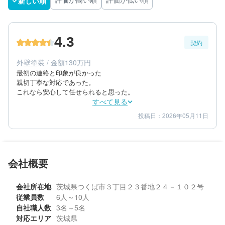
新しい順
評価が高い順
評価が低い順
4.3
契約
外壁塗装 / 金額130万円
最初の連絡と印象が良かった

親切丁寧な対応であった。

これなら安心して任せられると思った。
すべて見る
投稿日：2026年05月11日
4
4
提案内容
金額感
5
担当者
60代/男性/一戸建て
会社概要
エリア：茨城県つくば市
築年数：47年
会社所在地
茨城県つくば市３丁目２３番地２４－１０２号
従業員数
6人～10人
自社職人数
3名～5名
対応エリア
茨城県