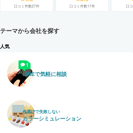
口コミ件数27件
口コミ件数17件
口コ
テーマから会社を探す
人気
LINEで気軽に相談
色選びで失敗しない
カラーシミュレーション