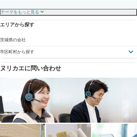
保証・保険
こだわり・特徴
テーマをもっと見る
エリアから探す
見えにくい屋根も安心
完成保証
ドローン診断
茨城県の会社
市区町村から探す
ヌリカエに問い合わせ
塗料の​品質を​保証
省エネ効果
メーカー保証
断熱・遮熱塗料対応
工事保険
雨漏り修繕