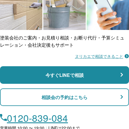
ご近所トラブルに
防水工事
賠償保険
塗装会社のご案内・お見積り相談・お断り代行・予算シミュ
レーション・会社決定後もサポート
ヌリカエで相談できること
施工不良に​備える
マンション・アパート対応
瑕疵保険
今すぐLINEで相談
支払い対応
相談会の予約はこちら
店舗・事務所対応
月々​分割で​お支払い
0120-839-084
ローン利用
営業時間 10:00 〜 19:00
｜
LINEは22:00まで