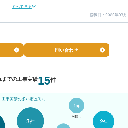
すべて見る
投稿日：2026年03月
5
5
金額感
担当者
問い合わせ
15
れまでの工事実績
件
工事実績の多い市区町村
1
件
前橋市
3
2
件
件