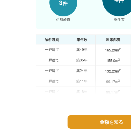
3
件
伊勢崎市
桐生市
物件種別
築年数
延床面積
一戸建て
築49年
2
165.29m
一戸建て
築35年
2
155.0m
一戸建て
築24年
2
132.23m
一戸建て
築11年
2
99.17m
一戸建て
築18年
2
99.17m
金額を知る