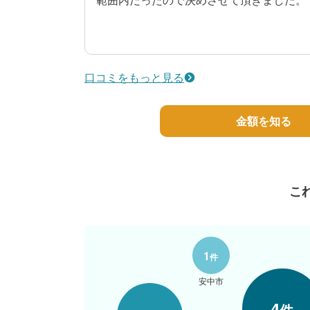
5
提案内容
50代/男性/一戸建て
口コミをもっと見る
エリア：群馬県桐生市
築年数：17年
金額を知る
こ
1
件
安中市
4
件