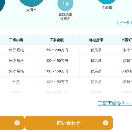
1
件
高崎市
太田市
北群馬郡
榛東村
もう一度
工事内容
工事金額
都道府県
市区町
外壁 屋根
150〜200万円
群馬県
安中
外壁 屋根
100〜150万円
群馬県
高崎
外壁 屋根
100〜150万円
群馬県
伊勢崎
外壁
100〜150万円
群馬県
高崎
外壁
50〜100万円
群馬県
伊勢崎
工事実績をもっ
問い合わせ