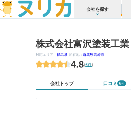
会社を探す
株式会社富沢塗装工業
対応エリア：
群馬県
所在地：
群馬県高崎市
4.8
(
6件
)
会社トップ
口コミ
6
件
かがでしたか？
してみましょう