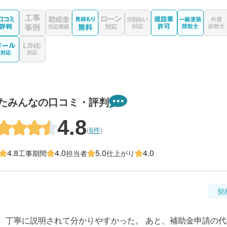
たみんなの口コミ・評判
4.8
(
6件
)
4.8
4.0
5.0
4.0
工事期間
担当者
仕上がり
契
、丁寧に説明されて分かりやすかった。 あと、補助金申請の代