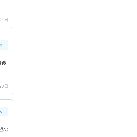
04日
約
最後
23日
約
望の