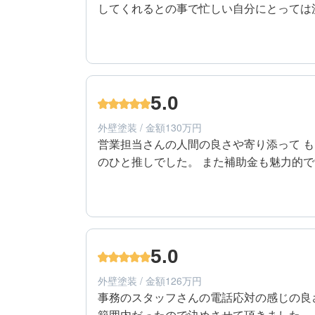
してくれるとの事で忙しい自分にとっては
5
提案内容
50代/男性/一戸建て
エリア：群馬県伊勢崎市
5.0
築年数：18年
外壁塗装 / 金額130万円
営業担当さんの人間の良さや寄り添って も
のひと推しでした。 また補助金も魅力的
5
提案内容
40代/男性/一戸建て
エリア：群馬県太田市
5.0
築年数：14年
外壁塗装 / 金額126万円
事務のスタッフさんの電話応対の感じの良
範囲内だったので決めさせて頂きました。