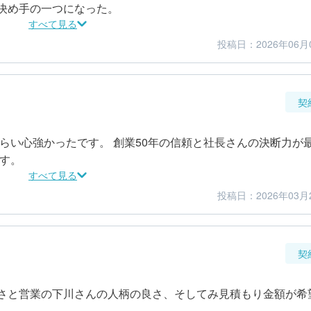
決め手の一つになった。
すべて見る
投稿日：2026年06月
4
5
金額感
担当者
契
らい心強かったです。 創業50年の信頼と社長さんの決断力が
です。
すべて見る
投稿日：2026年03月
5
5
金額感
担当者
契
さと営業の下川さんの人柄の良さ、そしてみ見積もり金額が希