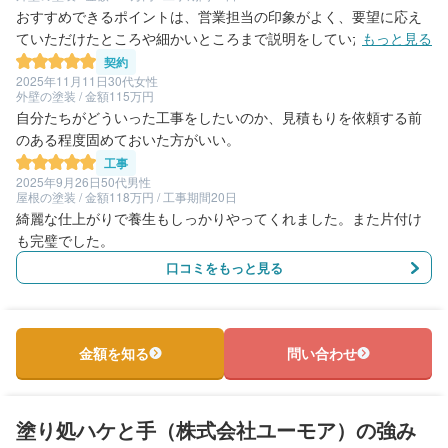
おすすめできるポイントは、営業担当の印象がよく、要望に応え
ていただけたところや細かいところまで説明をしていただけて、
もっと見る
一番いいと感じた業者だったので決めた。 強いて言うのであれ
契約
ば、予定の連絡が直前だった為、もう少し早くほしかったなと思
2025年11月11日
30代女性
外壁の塗装 / 金額115万円
う。
自分たちがどういった工事をしたいのか、見積もりを依頼する前
のある程度固めておいた方がいい。
工事
2025年9月26日
50代男性
屋根の塗装 / 金額118万円 / 工事期間20日
綺麗な仕上がりで養生もしっかりやってくれました。また片付け
も完璧でした。
口コミをもっと見る
金額を知る
問い合わせ
塗り処ハケと手（株式会社ユーモア）の強み