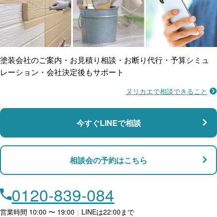
ご近所トラブルに
防水工事
賠償保険
塗装会社のご案内・お見積り相談・お断り代行・予算シミュ
レーション・会社決定後もサポート
ヌリカエで相談できること
施工不良に​備える
マンション・アパート対応
瑕疵保険
今すぐLINEで相談
支払い対応
相談会の予約はこちら
店舗・事務所対応
月々​分割で​お支払い
0120-839-084
ローン利用
営業時間 10:00 〜 19:00
｜
LINEは22:00まで