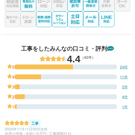
工事をしたみんなの口コミ・評判
4.4
（42件）
5
24件
4
11件
3
2件
2
4件
1
1件
工事
2025年11月11日
30代女性
外壁の塗装 / 金額115万円 / 工事期間21日