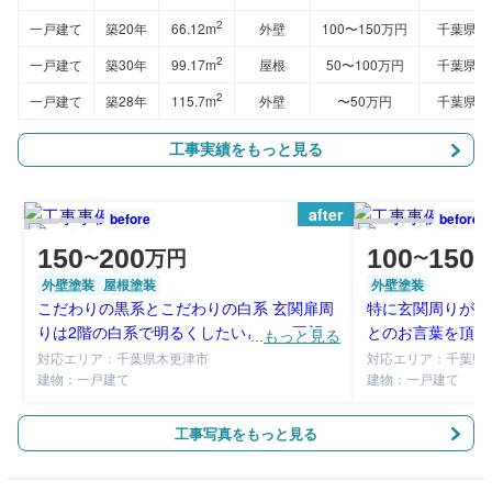
2
一戸建て
築20年
66.12m
外壁
100〜150万円
千葉県
2
一戸建て
築30年
99.17m
屋根
50〜100万円
千葉県
2
一戸建て
築28年
115.7m
外壁
〜50万円
千葉県
工事実績をもっと見る
after
before
before
150
200
100
150
万円
〜
〜
外壁塗装
屋根塗装
外壁塗装
こだわりの黒系とこだわりの白系 玄関扉周
特に玄関周りが明
りは2階の白系で明るくしたいとのご要望に
とのお言葉を頂き
...
もっと見る
お応えしました。
められた色はとて
対応エリア：千葉県木更津市
対応エリア：千葉県
建物：一戸建て
建物：一戸建て
工事写真をもっと見る