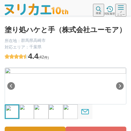
メ
検索
閲覧履歴
ニュー
塗り処ハケと手（株式会社ユーモア）
群馬県高崎市
所在地：
千葉県
対応エリア：
4.4
(
42
件)