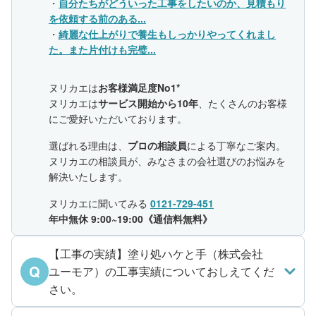
・
自分たちがどういった工事をしたいのか、見積もり
を依頼する前のある...
・
綺麗な仕上がりで養生もしっかりやってくれまし
た。また片付けも完璧...
ヌリカエは
お客様満足度No1*
ヌリカエは
サービス開始から10年
、たくさんのお客様
にご愛好いただいております。
選ばれる理由は、
プロの相談員
による丁寧なご案内。
ヌリカエの相談員が、みなさまの会社選びのお悩みを
解決いたします。
ヌリカエに聞いてみる
0121-729-451
年中無休 9:00~19:00《通信料無料》
【工事の実績】塗り処ハケと手（株式会社
Q
ユーモア）の工事実績についておしえてくだ
さい。