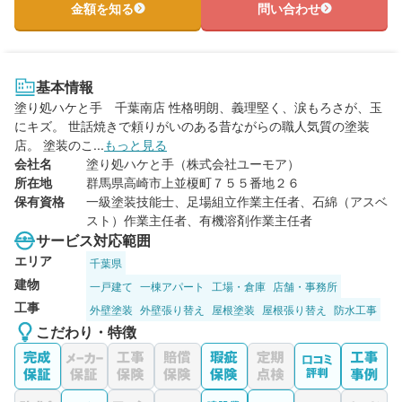
金額を知る
問い合わせ
基本情報
塗り処ハケと手 千葉南店 性格明朗、義理堅く、涙もろさが、玉
にキズ。 世話焼きで頼りがいのある昔ながらの職人気質の塗装
店。 塗装のこ...
もっと見る
会社名
塗り処ハケと手（株式会社ユーモア）
所在地
群馬県高崎市上並榎町７５５番地２６
保有資格
一級塗装技能士、足場組立作業主任者、石綿（アスベ
スト）作業主任者、有機溶剤作業主任者
サービス対応範囲
エリア
千葉県
建物
一戸建て
一棟アパート
工場・倉庫
店舗・事務所
工事
外壁塗装
外壁張り替え
屋根塗装
屋根張り替え
防水工事
こだわり・特徴