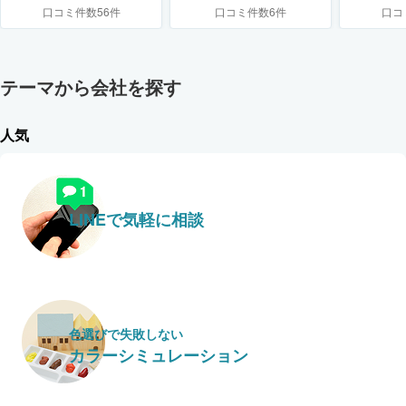
口コミ件数56件
口コミ件数6件
口コ
テーマから会社を探す
人気
LINEで気軽に相談
色選びで失敗しない
カラーシミュレーション