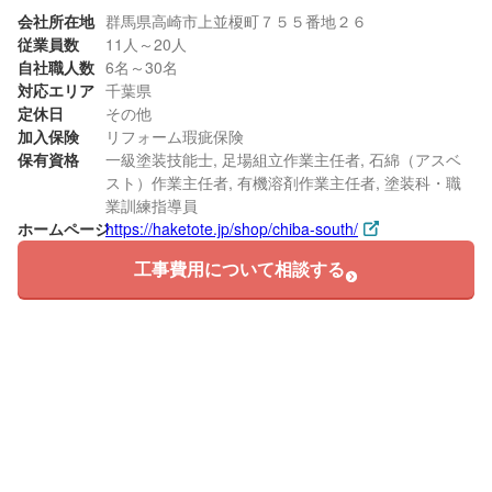
会社所在地
群馬県高崎市上並榎町７５５番地２６
従業員数
11人～20人
自社職人数
6名～30名
対応エリア
千葉県
定休日
その他
加入保険
リフォーム瑕疵保険
保有資格
一級塗装技能士, 足場組立作業主任者, 石綿（アスベ
スト）作業主任者, 有機溶剤作業主任者, 塗装科・職
業訓練指導員
ホームページ
https://haketote.jp/shop/chiba-south/
工事費用について相談する