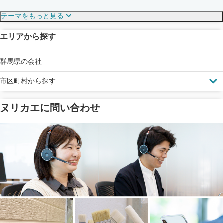
保証・保険
こだわり・特徴
テーマをもっと見る
エリアから探す
見えにくい屋根も安心
完成保証
ドローン診断
群馬県の会社
市区町村から探す
ヌリカエに問い合わせ
塗料の​品質を​保証
省エネ効果
メーカー保証
断熱・遮熱塗料対応
工事保険
雨漏り修繕