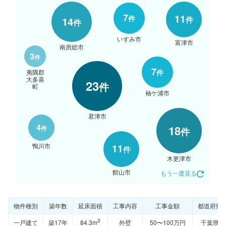
7
11
件
14
件
件
いすみ市
富津市
南房総市
3
件
7
件
夷隅郡
大多喜
23
件
町
袖ケ浦市
君津市
4
18
件
件
鴨川市
11
件
木更津市
館山市
もう一度見る
物件種別
築年数
延床面積
工事内容
工事金額
都道府県
2
一戸建て
築17年
84.3m
外壁
50〜100万円
千葉県