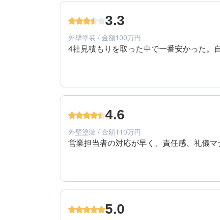
50代/男性/一戸建て
エリア：千葉県船橋市
3.3
築年数：30年
外壁塗装 / 金額100万円
4社見積もりを取った中で一番安かった。
3
提案内容
40代/男性/一戸建て
エリア：千葉県松戸市
4.6
築年数：14年
外壁塗装 / 金額110万円
営業担当者の対応が早く、責任感、礼儀マ
5
提案内容
60代/男性/一戸建て
エリア：千葉県市川市
5.0
築年数：9年