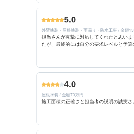
60代/男性/一戸建て
エリア：千葉県市川市
5.0
築年数：14年
外壁塗装・屋根塗装・雨漏り・防水工事 / 金額13
担当さんが真摯に対応してくれたと思いま
たが、最終的には自分の要求レベルと予算
5
提案内容
50代/男性/一戸建て
エリア：千葉県市川市
4.0
築年数：17年
屋根塗装 / 金額70万円
施工面積の正確さと担当者の説明の誠実さ
4
提案内容
80代/男性/一戸建て