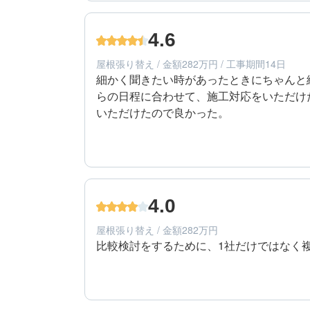
40代/男性/一戸建て
エリア：千葉県松戸市
4.6
築年数：14年
屋根張り替え / 金額282万円 / 工事期間14日
細かく聞きたい時があったときにちゃんと
らの日程に合わせて、施工対応をいただけ
いただけたので良かった。
4
工事期間
50代/男性/一戸建て
エリア：千葉県船橋市
4.0
築年数：30年
屋根張り替え / 金額282万円
比較検討をするために、1社だけではなく
4
提案内容