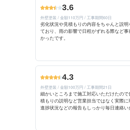
エリア：千葉県船橋市
3.6
築年数：36年
外壁塗装 / 金額110万円 / 工事期間60日
劣化状況や見積もりの内容をちゃんと説明
ており、雨の影響で日程がずれる際など事
かったです。
3
工事期間
60代/男性/一戸建て
エリア：千葉県市川市
4.3
築年数：9年
外壁塗装 / 金額100万円 / 工事期間21日
細かいところまで施工対応いただけたので
積もりの説明など営業担当ではなく実際に
進捗状況などの報告もしっかり毎日連絡い
4
工事期間