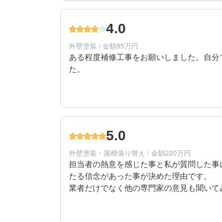
60代/男性/一戸建て
エリア：千葉県市川市
4.0
築年数：14年
外壁塗装 / 金額85万円
ある程度補修工事をお願いしました。自分
た。
4
提案内容
60代/女性/一戸建て
エリア：千葉県松戸市
5.0
築年数：40年
外壁塗装・屋根張り替え / 金額220万円
担当者の熱意を感じた事と私が質問した事
たる信念があった事が決めた理由です。

業者だけでなく他の専門家の意見も聞いて
す。ちなみに私はヌリカエさんにもいろいろ
様々なアドバイス本当にありがとうございま
5
提案内容