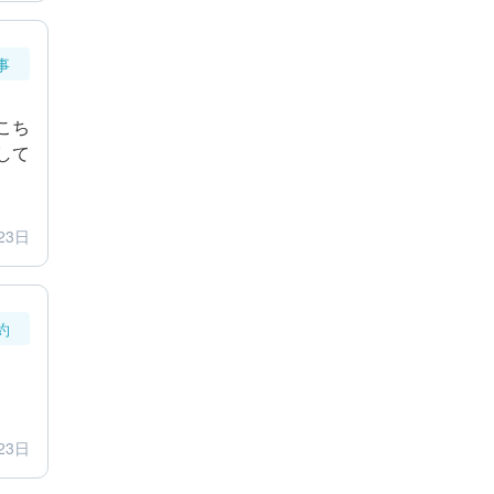
事
こち
して
23日
約
23日