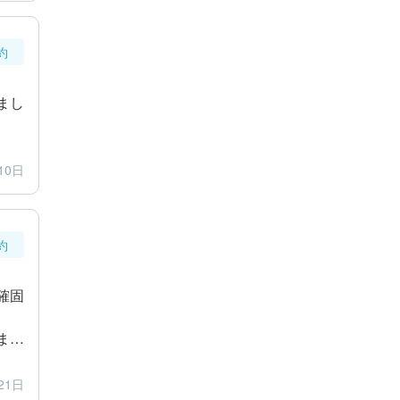
約
まし
10日
約
確固
ま
21日