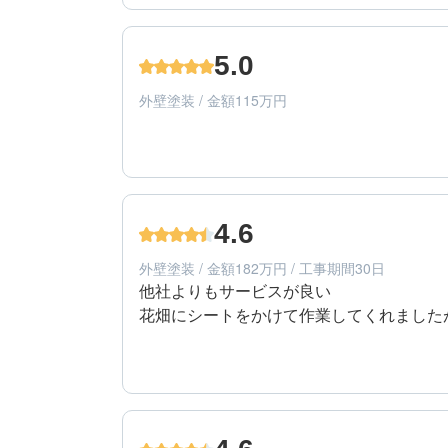
50代/男性/一戸建て
エリア：長野県長野市
5.0
築年数：20年
外壁塗装 / 金額115万円
5
提案内容
50代/男性/一戸建て
エリア：長野県長野市
4.6
築年数：20年
外壁塗装 / 金額182万円 / 工事期間30日
他社よりもサービスが良い

花畑にシートをかけて作業してくれました
5
工事期間
60代/男性/一戸建て
エリア：長野県長野市