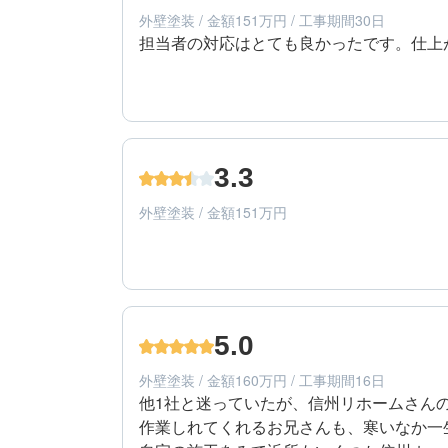
外壁塗装 / 金額151万円 / 工事期間30日
担当者の対応はとても良かったです。仕上
2
工事期間
40代/男性/一戸建て
エリア：長野県長野市
3.3
築年数：20年
外壁塗装 / 金額151万円
4
提案内容
40代/男性/一戸建て
エリア：長野県長野市
5.0
築年数：20年
外壁塗装 / 金額160万円 / 工事期間16日
他1社と迷っていたが、信州リホームさん
作業しれてくれるお兄さんも、寒いなか一