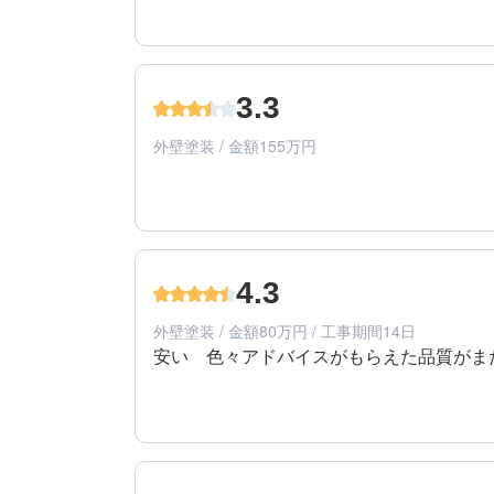
4
工事期間
60代/男性/一戸建て
エリア：長野県長野市
3.3
築年数：20年
外壁塗装 / 金額155万円
4
提案内容
60代/男性/一戸建て
エリア：長野県長野市
4.3
築年数：20年
外壁塗装 / 金額80万円 / 工事期間14日
安い　色々アドバイスがもらえた品質がま
5
工事期間
50代/男性/一戸建て
エリア：長野県長野市