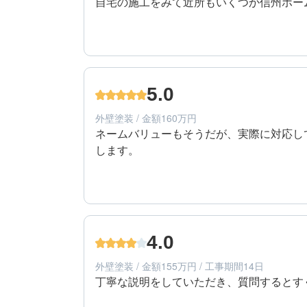
自宅の施工をみて近所もいくつか信州ホー
す。
5
工事期間
50代/男性/一戸建て
エリア：長野県長野市
5.0
築年数：17年
外壁塗装 / 金額160万円
ネームバリューもそうだが、実際に対応し
します。
5
提案内容
50代/男性/一戸建て
エリア：長野県長野市
4.0
築年数：17年
外壁塗装 / 金額155万円 / 工事期間14日
丁寧な説明をしていただき、質問するとす