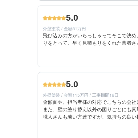
60代/男性/一戸建て
エリア：長野県中野市
5.0
築年数：28年
外壁塗装 / 金額51万円
飛び込みの方がいらっしゃってそこで決め
りをとって、早く見積もりをくれた業者さ
5
提案内容
60代/男性/一戸建て
エリア：長野県中野市
5.0
築年数：28年
外壁塗装 / 金額115万円 / 工事期間16日
金額面や、担当者様の対応でこちらの会社に
また、壁の塗り替え以外の困りごとにも真
職人さんも若い方達ですが、気持ちの良い
せられました。
5
工事期間