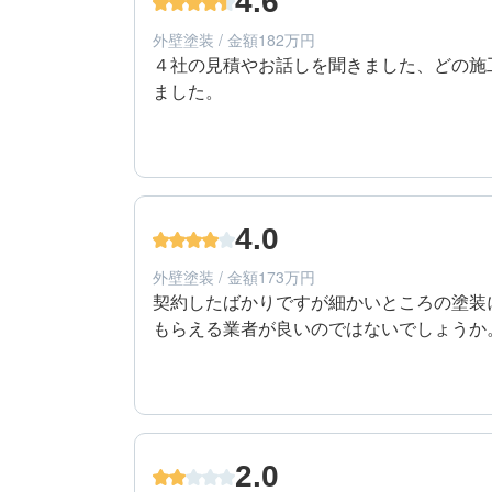
4.6
築年数：22年
外壁塗装 / 金額182万円
４社の見積やお話しを聞きました、どの施
ました。
5
提案内容
60代/男性/一戸建て
エリア：長野県長野市
4.0
築年数：22年
外壁塗装 / 金額173万円
契約したばかりですが細かいところの塗装
もらえる業者が良いのではないでしょうか
4
提案内容
60代/男性/一戸建て
エリア：長野県長野市
2.0
築年数：25年