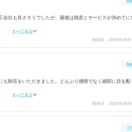
契
工会社も良さそうでしたが、最後は熱意とサービスが決めてに
すべて見る
投稿日：2025年09月
5
4
金額感
担当者
契
にも助言をいただきました。どんぶり感情でなく細部に目を配
。
すべて見る
投稿日：2025年09月
3
5
金額感
担当者
工