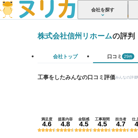
会社を探す
株式会社信州リホーム
の評判
会社トップ
口コミ
件
29
工事をしたみんなの口コミ評価
みんなの評価
満足度
提案内容
金額感
工事期間
担当者
仕
4.6
4.8
4.5
4.5
4.7
4