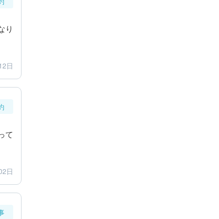
約
なり
12日
約
って
02日
事