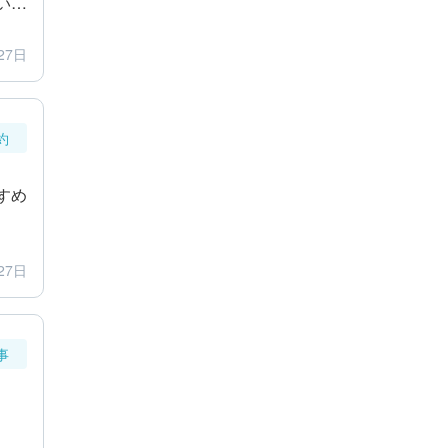
いま
27日
約
すめ
27日
事