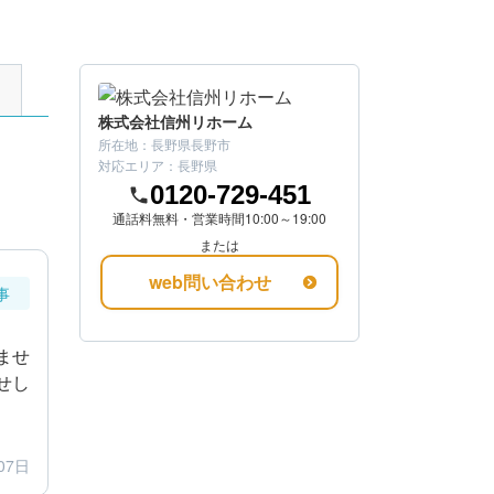
株式会社信州リホーム
所在地：
長野県長野市
対応エリア：
長野県
0120-729-451
通話料無料・営業時間10:00～19:00
または
web問い合わせ
事
ませ
せし
07日