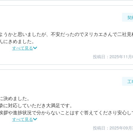
契
ようかと思いましたが、不安だったのでヌリカエさんで二社見
んにきめました。
すべて見る
投稿日：2025年11月
5
5
金額感
担当者
工
決めました。

摯に対応していただき大満足です。

挨拶や進捗状況で分からないことはすぐ答えてくださり安心し
すべて見る
投稿日：2025年09月
5
5
仕上がり
満足度