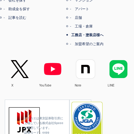
助成金を探す
アパート
記事を読む
店舗
工場・倉庫
工務店・塗装店様へ
加盟希望のご案内
X
YouTube
Note
LINE
ヌリカエは東京証券取引所に
上場している株式会社Speee
が運営しています。
証券コード：4499