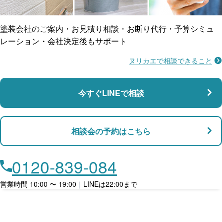
賠償保険
塗装会社のご案内・お見積り相談・お断り代行・予算シミュ
レーション・会社決定後もサポート
ヌリカエで相談できること
施工不良に​備える
マンション・アパート対応
瑕疵保険
今すぐLINEで相談
支払い対応
相談会の予約はこちら
店舗・事務所対応
月々​分割で​お支払い
0120-839-084
ローン利用
営業時間 10:00 〜 19:00
｜
LINEは22:00まで