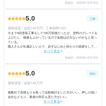
ています。
投稿日：2025年12月15日
5
4
提案内容
金額感
5
担当者
5.0
工事
80代/男性/一戸建て
エリア：茨城県水戸市
屋根塗装 / 金額145万円 / 工事期間13日
築年数：45年
今まで4回塗装工事をして100万前後だったが、塗料のグレードを
上げたし、物価も上がっているので金額は仕方ないのかなと思っ
ている。

職人さんが礼儀正しい人で、必ずはじめと終わりの挨拶をしてく
れた。

すべて見る
色もパンフレットの見本だけではなく、大きめのサイズでイメー
投稿日：2025年12月10日
5
5
工事期間
仕上がり
ジを何種類も作ってくれたので、実際のイメージがつきやすかっ
5
満足度
たので良かった。

現地調査や商談などに来られたのは若いご夫婦でしたが、連絡な
5.0
どの折り返しもスピーディーで、こちらに寄り添った対応をして
契約
70代/女性/一戸建て
いただけた。

エリア：茨城県水戸市
施工終了後、気になるところがあり、連絡するとすぐに来ていた
屋根塗装 / 金額145万円
築年数：40年
だき、しっかり説明・対応をしてくれた。
複数社で見積もりを取って比較検討をした方がいい。押しの強い
会社などもり、業者の対応も見た方がいい。
すべて見る