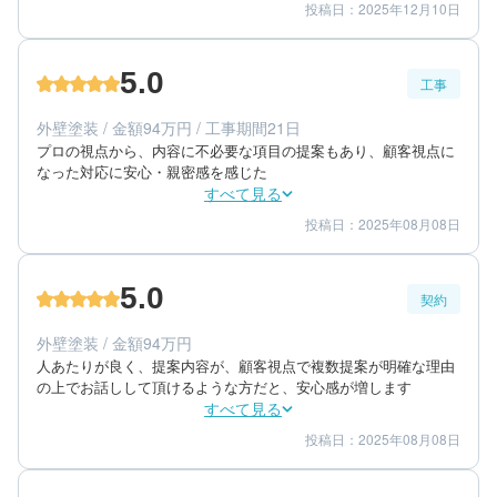
投稿日：2025年12月10日
5
5
提案内容
金額感
5
担当者
5.0
工事
70代/女性/一戸建て
エリア：茨城県水戸市
外壁塗装 / 金額94万円 / 工事期間21日
築年数：40年
プロの視点から、内容に不必要な項目の提案もあり、顧客視点に
なった対応に安心・親密感を感じた
すべて見る
投稿日：2025年08月08日
5
5
工事期間
仕上がり
5
満足度
5.0
契約
60代/男性/一戸建て
エリア：茨城県水戸市
外壁塗装 / 金額94万円
築年数：30年
人あたりが良く、提案内容が、顧客視点で複数提案が明確な理由
の上でお話しして頂けるような方だと、安心感が増します
すべて見る
投稿日：2025年08月08日
5
5
提案内容
金額感
5
担当者