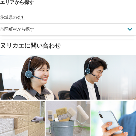
エリアから探す
見えにくい屋根も安心
完成保証
ドローン診断
茨城県の会社
市区町村から探す
ヌリカエに問い合わせ
塗料の​品質を​保証
省エネ効果
メーカー保証
断熱・遮熱塗料対応
工事保険
雨漏り修繕
ご近所トラブルに
防水工事