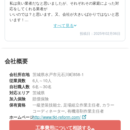
私は良い業者だなと思いましたが、それぞれその家庭によった対
応をしてくれる業者が

いいのでは？と思います。又、会社が大きいばかりではないと思
います！

私達は高齢者なので、外壁の対応年数を決めるのもすごく悩みま
すべて見る
したがそれなさに対応していただきました。

投稿日：2025年02月06日
4
4
提案内容
金額感
価格のめんでも、外壁対応年数により、金額違ってきますので最
5
担当者
初は12〜15年で決めていたのですが18年〜20年でも差額が174.90
0円だったので、最後の塗装かな？と思い頑張って18年〜20年に
見積もり頂いてから変更しました。

70代/女性/一戸建て
そしたらハンパの74900円お値引きします、と言ってくださった
会社概要
エリア：茨城県水戸市
のでとても満足しました!

築年数：30年
業者さん対応はとてもテキパキと説明も分かり易く良かったで
会社所在地
茨城県水戸市元石川町858-1
す。
従業員数
6人～10人
自社職人数
6名～30名
対応エリア
茨城県
加入保険
賠償保険
保有資格
一級塗装技能士, 足場組立作業主任者, カラー
コーディネーター, 有機溶剤作業主任者
ホームページ
http://www.tkt-reform.com/
工事費用について相談する