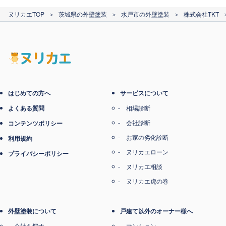
カード支払い
ヌリカエTOP
＞
茨城県の外壁塗装
＞
水戸市の外壁塗装
＞
株式会社TKT
電子マネー支払い
はじめての方へ
サービスについて
よくある質問
相場診断
会社診断
コンテンツポリシー
お家の劣化診断
利用規約
ヌリカエローン
プライバシーポリシー
ヌリカエ相談
ヌリカエ虎の巻
外壁塗装について
戸建て以外のオーナー様へ
会社を探す
マンション