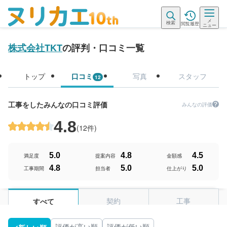
メ
検索
閲覧履歴
ニュー
株式会社TKT
の評判・口コミ一覧
トップ
口コミ
写真
スタッフ
12
工事をしたみんなの口コミ評価
みんなの評価
4.8
(
12件
)
5.0
4.8
4.5
満足度
提案内容
金額感
4.8
5.0
5.0
工事期間
担当者
仕上がり
契約
工事
すべて