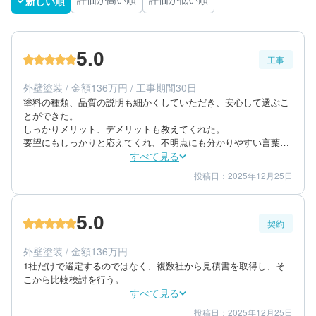
新しい順
評価が高い順
評価が低い順
5.0
工事
外壁塗装 / 金額136万円 / 工事期間30日
塗料の種類、品質の説明も細かくしていただき、安心して選ぶこ
とができた。

しっかりメリット、デメリットも教えてくれた。

要望にもしっかりと応えてくれ、不明点にも分かりやすい言葉で
丁寧な回答をいただけた。

すべて見る
投稿日：2025年12月25日
5
5
工事期間
仕上がり
5
満足度
5.0
契約
60代/その他/一戸建て
エリア：茨城県水戸市
外壁塗装 / 金額136万円
築年数：30年
1社だけで選定するのではなく、複数社から見積書を取得し、そ
こから比較検討を行う。
すべて見る
投稿日：2025年12月25日