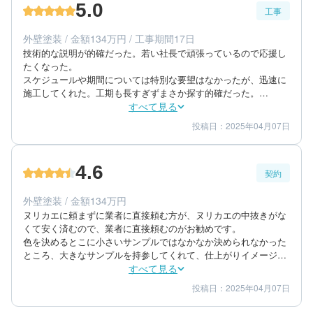
5.0
工事
60代/男性/一戸建て
エリア：茨城県水戸市
外壁塗装 / 金額134万円 / 工事期間17日
築年数：30年
技術的な説明が的確だった。若い社長で頑張っているので応援し
たくなった。

スケジュールや期間については特別な要望はなかったが、迅速に
施工してくれた。工期も長すぎずまさか探す的確だった。

仕上がりは期待通りだった。色がイメージ通りに仕上がったのが
すべて見る
1番大きい。壁だけでなく役物も期待通りのいろにさえくれた。
投稿日：2025年04月07日
5
5
工事期間
仕上がり
5
満足度
4.6
契約
50代/男性/一戸建て
エリア：茨城県那珂郡東海村
外壁塗装 / 金額134万円
築年数：20年
ヌリカエに頼まずに業者に直接頼む方が、ヌリカエの中抜きがな
くて安く済むので、業者に直接頼むのがお勧めです。

色を決めるとこに小さいサンプルではなかなか決められなかった
ところ、大きなサンプルを持参してくれて、仕上がりイメージを
しやすくなるように提案してくれた。

すべて見る
金額は1番安いものではなかったが、自社施工であること、下請
投稿日：2025年04月07日
5
4
提案内容
金額感
け叩きをしてないことがまた取れたので。

5
担当者
色を決めるとこに小さいサンプルではなかなか決められなかった