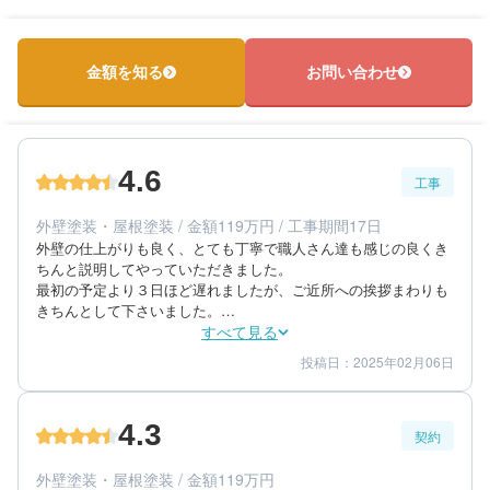
ところ、大きなサンプルを持参してくれて、仕上がりイメージを
しやすくなるように提案してくれた。
50代/男性/一戸建て
エリア：茨城県那珂郡東海村
金額を知る
お問い合わせ
築年数：20年
4.6
工事
外壁塗装・屋根塗装 / 金額119万円 / 工事期間17日
外壁の仕上がりも良く、とても丁寧で職人さん達も感じの良くき
ちんと説明してやっていただきました。

最初の予定より３日ほど遅れましたが、ご近所への挨拶まわりも
きちんとして下さいました。

外壁やベランダ等、しっかりと丁寧に施工していただき２色刷り
すべて見る
のペンキの色も配色最高でした。
投稿日：2025年02月06日
4
5
工事期間
仕上がり
5
満足度
4.3
契約
70代/女性/一戸建て
エリア：茨城県水戸市
外壁塗装・屋根塗装 / 金額119万円
築年数：30年