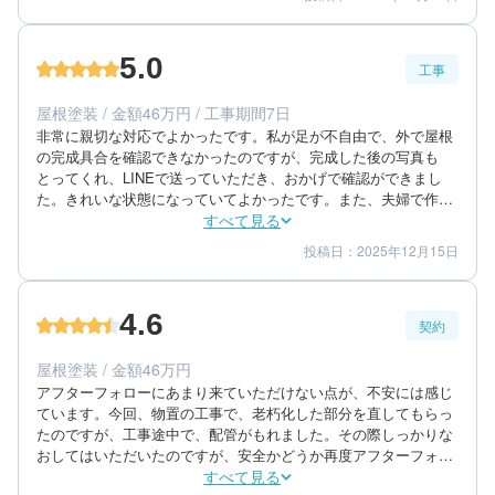
5
5
提案内容
金額感
5
担当者
5.0
工事
60代/その他/一戸建て
エリア：茨城県水戸市
屋根塗装 / 金額46万円 / 工事期間7日
築年数：30年
非常に親切な対応でよかったです。私が足が不自由で、外で屋根
の完成具合を確認できなかったのですが、完成した後の写真も
とってくれ、LINEで送っていただき、おかげで確認ができまし
た。きれいな状態になっていてよかったです。また、夫婦で作業
してある業者さんで信頼性もあり、満足しています。
すべて見る
投稿日：2025年12月15日
5
5
工事期間
仕上がり
5
満足度
4.6
契約
80代/男性/一戸建て
エリア：茨城県水戸市
屋根塗装 / 金額46万円
築年数：45年
アフターフォローにあまり来ていただけない点が、不安には感じ
ています。今回、物置の工事で、老朽化した部分を直してもらっ
たのですが、工事途中で、配管がもれました。その際しっかりな
おしてはいただいたのですが、安全かどうか再度アフターフォ
ローとして、確認しに来てくれると、さらに良かったなとは思っ
すべて見る