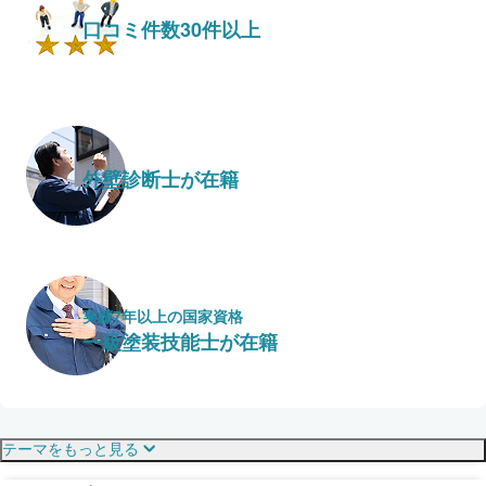
口コミ件数30件以上
外壁診断士が在籍
実績7年以上の国家資格
一級塗装技能士が在籍
保証・保険
こだわり・特徴
テーマをもっと見る