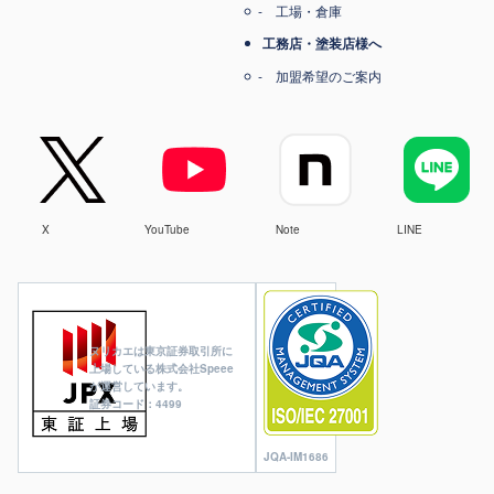
工場・倉庫
工務店・塗装店様へ
加盟希望のご案内
X
YouTube
Note
LINE
ヌリカエは東京証券取引所に
上場している株式会社Speee
が運営しています。
証券コード：4499
JQA-IM1686