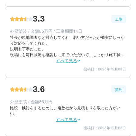
4
5
提案内容
金額感
5
担当者
3.3
工事
60代/女性/一戸建て
エリア：千葉県千葉市緑区
外壁塗装 / 金額85万円 / 工事期間14日
築年数：29年
社長が現地調査など対応してくれ、若い方だったが誠実にしっか
り対応をしてくれた。

説明も丁寧だった。

現場にも毎日状況を確認しに来ていただいて、しっかり施工状況
など確認していた。

すべて見る
職人さん方も丁寧に作業していただき良かった。
投稿日：2025年12月03日
3
4
工事期間
仕上がり
3
満足度
3.6
契約
80代/男性/一戸建て
エリア：千葉県印旛郡酒々井町
外壁塗装 / 金額85万円
築年数：58年
比較・検討をするために、複数社から見積もりを取った方がい
い。
すべて見る
投稿日：2025年12月03日
3
3
提案内容
金額感