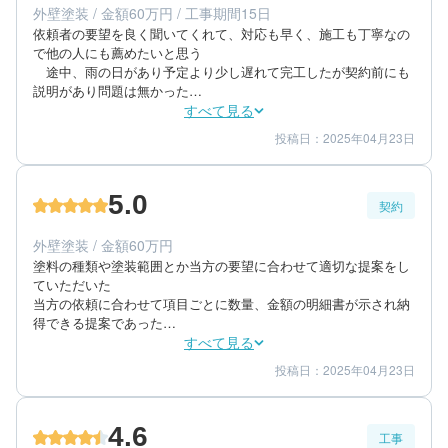
外壁塗装 / 金額60万円 / 工事期間15日
築年数：26年
依頼者の要望を良く聞いてくれて、対応も早く、施工も丁寧なの
で他の人にも薦めたいと思う

　途中、雨の日があり予定より少し遅れて完工したが契約前にも
説明があり問題は無かった

仕上がりは上々で満足できるものであった　最終確認も担当者と
すべて見る
一緒に見て回り説明も十分にして頂き満足している。
投稿日：2025年04月23日
5
5
工事期間
仕上がり
5
満足度
5.0
契約
80代/男性/一戸建て
エリア：千葉県佐倉市
外壁塗装 / 金額60万円
築年数：40年
塗料の種類や塗装範囲とか当方の要望に合わせて適切な提案をし
ていただいた

当方の依頼に合わせて項目ごとに数量、金額の明細書が示され納
得できる提案であった

毎日、その日の予定の連絡があり、対応は満足できるものであっ
すべて見る
た
投稿日：2025年04月23日
5
5
提案内容
金額感
5
担当者
4.6
工事
80代/男性/一戸建て