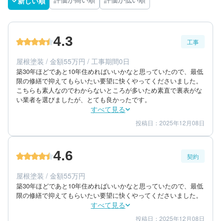
新しい順
評価が高い順
評価が低い順
4.3
工事
屋根塗装 / 金額55万円 / 工事期間0日
築30年ほどであと10年住めればいいかなと思っていたので、最低
限の修繕で抑えてもらいたい要望に快くやってくださいました。
こちらも素人なのでわからないところが多いため素直で裏表がな
い業者を選びましたが、とても良かったです。
すべて見る
投稿日：2025年12月08日
4
5
工事期間
仕上がり
4
満足度
4.6
契約
60代/女性/一戸建て
エリア：千葉県千葉市緑区
屋根塗装 / 金額55万円
築年数：29年
築30年ほどであと10年住めればいいかなと思っていたので、最低
限の修繕で抑えてもらいたい要望に快くやってくださいました。
すべて見る
投稿日：2025年12月08日