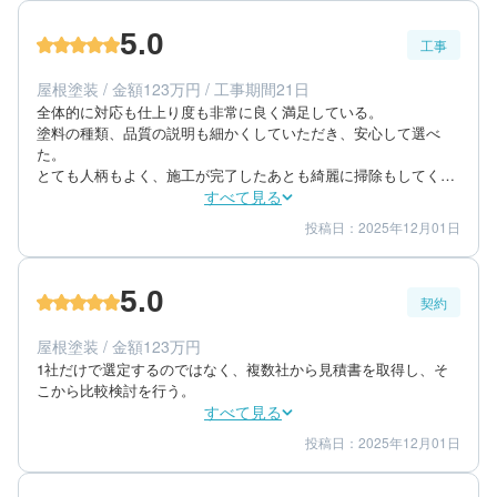
5
担当者
5.0
工事
80代/男性/一戸建て
エリア：千葉県印旛郡酒々井町
屋根塗装 / 金額123万円 / 工事期間21日
築年数：58年
全体的に対応も仕上り度も非常に良く満足している。

塗料の種類、品質の説明も細かくしていただき、安心して選べ
た。

とても人柄もよく、施工が完了したあとも綺麗に掃除もしてく
れ、また、植木の剪定作業も行ってくれた。
すべて見る
投稿日：2025年12月01日
5
5
工事期間
仕上がり
5
満足度
5.0
契約
50代/男性/一戸建て
エリア：千葉県佐倉市
屋根塗装 / 金額123万円
築年数：18年
1社だけで選定するのではなく、複数社から見積書を取得し、そ
こから比較検討を行う。
すべて見る
投稿日：2025年12月01日
5
5
提案内容
金額感
5
担当者