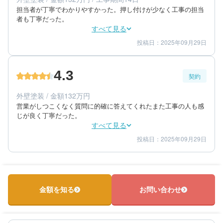
築年数：10年
担当者が丁寧でわかりやすかった。押し付けが少なく工事の担当
者も丁寧だった。
すべて見る
投稿日：2025年09月29日
4
5
工事期間
仕上がり
4
満足度
4.3
契約
60代/男性/一戸建て
エリア：千葉県印旛郡酒々井町
外壁塗装 / 金額132万円
築年数：18年
営業がしつこくなく質問に的確に答えてくれたまた工事の人も感
じが良く丁寧だった。
すべて見る
投稿日：2025年09月29日
4
4
提案内容
金額感
5
担当者
60代/男性/一戸建て
エリア：千葉県印旛郡酒々井町
金額を知る
お問い合わせ
築年数：18年