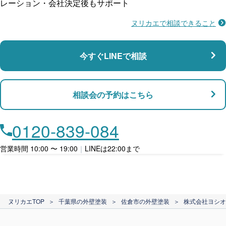
レーション・会社決定後もサポート
ヌリカエで相談できること
施工不良に​備える
マンション・アパート対応
瑕疵保険
今すぐLINEで相談
支払い対応
相談会の予約はこちら
店舗・事務所対応
月々​分割で​お支払い
0120-839-084
ローン利用
営業時間 10:00 〜 19:00
｜
LINEは22:00まで
カード支払い
ヌリカエTOP
＞
千葉県の外壁塗装
＞
佐倉市の外壁塗装
＞
株式会社ヨシオ