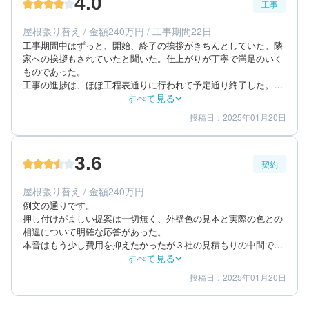
4.0
毎日、仕事始めに今日の予定と、終わりに進捗状況の報告があっ
工事
60代/男性/一戸建て
た。又工事予定に無かった雨樋の詰まりもやって頂いたので大変
エリア：千葉県四街道市
助かりました。

屋根張り替え / 金額240万円 / 工事期間22日
築年数：29年
全体を通して丁寧な仕事をして頂いた。
工事期間中はずっと、開始、終了の挨拶がきちんとしていた。隣
家への挨拶もされていたと聞いた。仕上がりが丁寧で満足のいく
ものであった。

工事の進捗は、ほぼ工程表通りに行われて予定通り終了した。足
場解体のタイミングが少し延びたが、工程表の範囲であった。

すべて見る
丁寧な仕上がりになったと思う。近在の建築専門家も3回塗りの
投稿日：2025年01月20日
4
4
工事期間
仕上がり
仕上げについて良い意見をもらった。
4
満足度
3.6
契約
70代/男性/一戸建て
エリア：千葉県千葉市緑区
屋根張り替え / 金額240万円
築年数：22年
例文の通りです。

押し付けがましい提案は一切無く、外壁色の見本と実際の色との
相違について明確な応答があった。

本音はもう少し費用を抑えたかったが３社の見積もりの中間であ
り、値引きにも応じてくれた。

すべて見る
外壁色決めに時間が掛かったが提案が適切かつ迅速であった。値
投稿日：2025年01月20日
4
3
提案内容
金額感
引きにも応じてくれた。
4
担当者