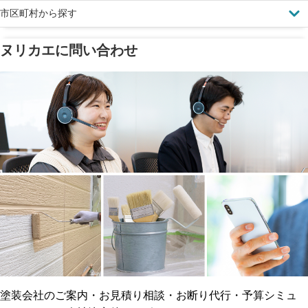
市区町村から探す
ヌリカエに問い合わせ
塗料の​品質を​保証
省エネ効果
メーカー保証
断熱・遮熱塗料対応
工事保険
雨漏り修繕
ご近所トラブルに
防水工事
賠償保険
塗装会社のご案内・お見積り相談・お断り代行・予算シミュ