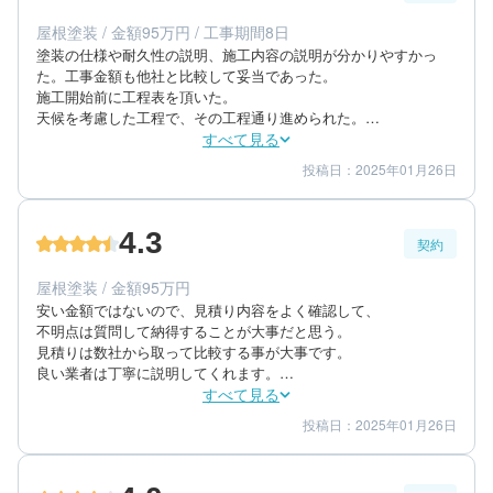
エリア：千葉県佐倉市
屋根塗装 / 金額95万円 / 工事期間8日
築年数：40年
塗装の仕様や耐久性の説明、施工内容の説明が分かりやすかっ
た。工事金額も他社と比較して妥当であった。

施工開始前に工程表を頂いた。

天候を考慮した工程で、その工程通り進められた。

施工スケジュールは納得できる。

すべて見る
施工完了後、施工写真を頂いた。

投稿日：2025年01月26日
5
5
工事期間
仕上がり
各工程の写真、工事完了後の写真を冊子にして、

4
満足度
4.3
契約
60代/男性/一戸建て
エリア：千葉県四街道市
屋根塗装 / 金額95万円
築年数：29年
安い金額ではないので、見積り内容をよく確認して、

不明点は質問して納得することが大事だと思う。

見積りは数社から取って比較する事が大事です。

良い業者は丁寧に説明してくれます。

当家の築年数を考慮して、将来を見据え塗装の仕様を提案して頂
すべて見る
いた。

投稿日：2025年01月26日
4
4
提案内容
金額感
数社に同じ仕様の見積りを取った。

5
担当者
金額の算出内容が曖昧な業者もあったなかで、

今回契約した業者は、納得出来る金額だった。
