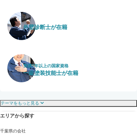
外壁診断士が在籍
実績7年以上の国家資格
一級塗装技能士が在籍
保証・保険
こだわり・特徴
テーマをもっと見る
エリアから探す
見えにくい屋根も安心
完成保証
ドローン診断
千葉県の会社