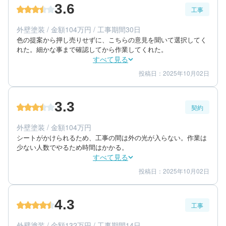
3.6
工事
50代/男性/一戸建て
エリア：千葉県佐倉市
外壁塗装 / 金額104万円 / 工事期間30日
築年数：18年
色の提案から押し売りせずに、こちらの意見を聞いて選択してく
れた。細かな事まで確認してから作業してくれた。
すべて見る
投稿日：2025年10月02日
3
4
工事期間
仕上がり
4
満足度
3.3
契約
50代/男性/一戸建て
エリア：千葉県四街道市
外壁塗装 / 金額104万円
築年数：10年
シートがかけられるため、工事の間は外の光が入らない。作業は
少ない人数でやるため時間はかかる。
すべて見る
投稿日：2025年10月02日
3
3
提案内容
金額感
4
担当者
4.3
工事
50代/男性/一戸建て
エリア：千葉県四街道市
外壁塗装 / 金額132万円 / 工事期間14日