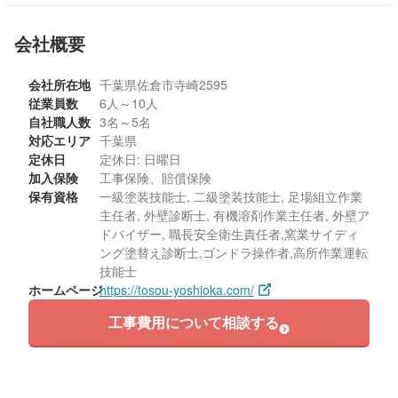
70代/男性/一戸建て
会社概要
エリア：千葉県千葉市緑区
築年数：22年
会社所在地
千葉県佐倉市寺崎2595
従業員数
6人～10人
自社職人数
3名～5名
対応エリア
千葉県
定休日
定休日: 日曜日
加入保険
工事保険、賠償保険
保有資格
一級塗装技能士, 二級塗装技能士, 足場組立作業
主任者, 外壁診断士, 有機溶剤作業主任者, 外壁ア
ドバイザー, 職長安全衛生責任者,窯業サイディ
ング塗替え診断士,ゴンドラ操作者,高所作業運転
技能士
ホームページ
https://tosou-yoshioka.com/
工事費用について相談する