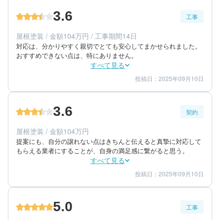
3.6
工事
屋根塗装 / 金額104万円 / 工事期間14日
対応は、分かりやすく親切でとても安心してまかせられました。

おすすめできない点は、特にありません。
すべて見る
投稿日：2025年09月10日
4
4
工事期間
仕上がり
3
満足度
3.6
契約
70代/女性/一戸建て
エリア：千葉県四街道市
屋根塗装 / 金額104万円
築年数：26年
提案にも、自分の譲れない点はきちんと伝えると真摯に対応して
もらえる業者にすることが、自身の満足感に繋がると思う。
すべて見る
投稿日：2025年09月10日
2
5
提案内容
金額感
4
担当者
5.0
工事
70代/女性/一戸建て
エリア：千葉県四街道市