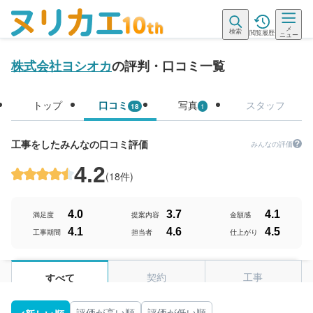
メ
検索
閲覧履歴
ニュー
株式会社ヨシオカ
の評判・口コミ一覧
トップ
口コミ
写真
スタッフ
18
1
工事をしたみんなの口コミ評価
みんなの評価
4.2
(
18件
)
4.0
3.7
4.1
満足度
提案内容
金額感
4.1
4.6
4.5
工事期間
担当者
仕上がり
契約
工事
すべて