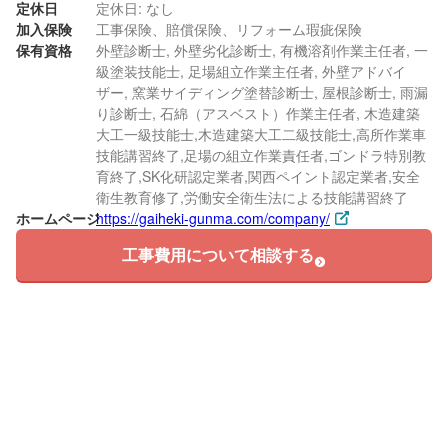
定休日
定休日: なし
加入保険
工事保険、賠償保険、リフォーム瑕疵保険
保有資格
外壁診断士, 外壁劣化診断士, 有機溶剤作業主任者, 一
級塗装技能士, 足場組立作業主任者, 外壁アドバイ
ザー, 窯業サイディング塗替診断士, 屋根診断士, 雨漏
り診断士, 石綿（アスベスト）作業主任者, 木造建築
大工一級技能士,木造建築大工二級技能士,高所作業車
技能講習終了,足場の組立作業責任者,ゴンドラ特別教
育終了,SK化研認定業者,関西ペイント認定業者,安全
衛生教育修了,労働安全衛生法による技能講習終了
ホームページ
https://gaiheki-gunma.com/company/
工事費用について相談する