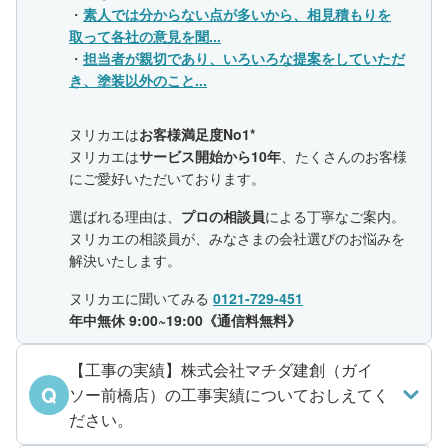
・
素人では分からない点が多いから、相見積もりを
取って各社の意見を聞...
・
担当者が親切であり、いろいろな提案をしていただ
き、塗装以外のこと...
ヌリカエは
お客様満足度No1*
ヌリカエは
サービス開始から10年
、たくさんのお客様
にご愛好いただいております。
選ばれる理由は、
プロの相談員
による丁寧なご案内。
ヌリカエの相談員が、みなさまの会社選びのお悩みを
解決いたします。
ヌリカエに聞いてみる
0121-729-451
年中無休 9:00~19:00《通信料無料》
【工事の実績】株式会社マチダ建創（ガイ
Q
ソー前橋店）の工事実績についておしえてく
ださい。