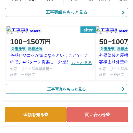
工事実績をもっと見る
after
before
before
100
150
50
100
万円
万
〜
〜
外壁塗装
屋根塗装
外壁塗装
屋根塗装
色褪せやコケが気になるということでした
外壁塗装と屋根塗
ので、4パターン提案し、外壁塗装と屋根塗
客様より外壁のコ
...
もっと見る
装の施工をしました。
るということでし
対応エリア：群馬県前橋市
対応エリア：群馬県
建物：一戸建て
使用して仕上げま
建物：一戸建て
工事写真をもっと見る
金額を知る
問い合わせ