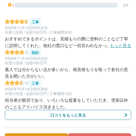
1
0件
工事
2025年11月10日
60代女性
外壁の塗装 / 金額160万円 / 工事期間30日
おすすめできるポイントは、見積もりの際に塗料のことなど丁寧
に説明してくれた。他社の悪口など一切言われなかった（違う業
もっと見る
者で他社の悪口を言っている業者がいた為）。連絡もスムーズに
契約
対応していただけて、こちらの要望もしっかり聞いてくれた。
2025年11月10日
60代女性
外壁の塗装 / 金額160万円
素人では分からない点が多いから、相見積もりを取って各社の意
見を聞いた方がいい。
工事
2025年10月14日
50代男性
外壁の塗装 / 金額160万円 / 工事期間14日
担当者が親切であり、いろいろな提案をしていただき、塗装以外
のこともアドバイス頂きました。
口コミをもっと見る