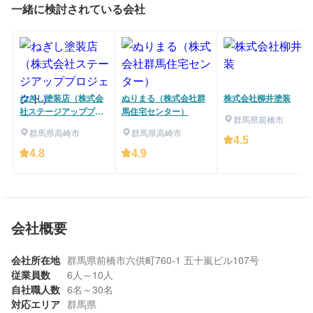
一緒に検討されている会社
ねぎし塗装店（株式会
ぬりまる（株式会社群
株式会社柳井塗装
社ステージアッププロ
馬住宅センター）
群馬県前橋市
ジェクト）
群馬県高崎市
群馬県高崎市
4.5
4.8
4.9
会社概要
会社所在地
群馬県前橋市六供町760-1 五十嵐ビル107号
従業員数
6人～10人
自社職人数
6名～30名
対応エリア
群馬県