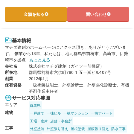
金額を知る
問い合わせ
基本情報
マチダ建創のホームページにアクセス頂き、ありがとうございま
す。 創業から13年。私たちは、地元群馬県前橋市、高崎市、伊勢
崎市を拠点...
もっと見る
会社名
株式会社マチダ建創（ガイソー前橋店）
所在地
群馬県前橋市六供町760-1 五十嵐ビル107号
創業
2012年1月
保有資格
一級塗装技能士、外壁診断士、外壁劣化診断士、有機
溶剤作業主任者
サービス対応範囲
エリア
群馬県
建物
一戸建て
一棟ビル
一棟マンション
一棟アパート
工場・倉庫
店舗・事務所
工事
外壁塗装
外壁張り替え
屋根塗装
屋根張り替え
防水工事