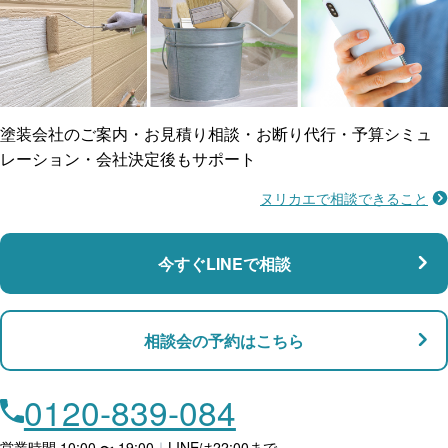
ご近所トラブルに
防水工事
賠償保険
塗装会社のご案内・お見積り相談・お断り代行・予算シミュ
レーション・会社決定後もサポート
ヌリカエで相談できること
施工不良に​備える
マンション・アパート対応
瑕疵保険
今すぐLINEで相談
支払い対応
相談会の予約はこちら
店舗・事務所対応
月々​分割で​お支払い
0120-839-084
ローン利用
営業時間 10:00 〜 19:00
｜
LINEは22:00まで