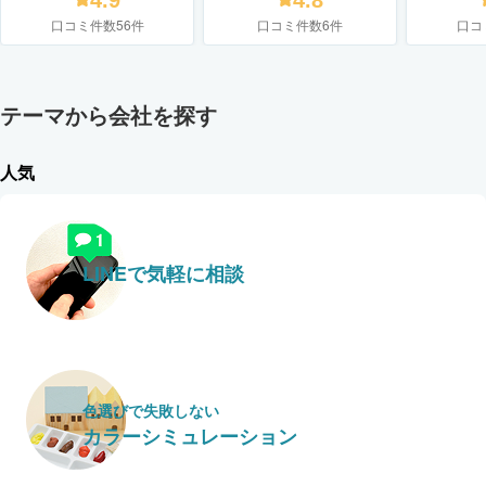
4.9
4.8
口コミ件数56件
口コミ件数6件
口コ
テーマから会社を探す
人気
LINEで気軽に相談
色選びで失敗しない
カラーシミュレーション