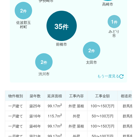
伊勢崎市
高崎市
2
件
1
件
佐波郡玉
35
件
村町
みどり
市
前橋市
2
件
2
太田市
件
渋川市
もう一度見る
物件種別
築年数
延床面積
工事内容
工事金額
都道府県
2
一戸建て
築25年
99.17m
外壁 屋根
100〜150万円
群馬県
2
一戸建て
築16年
115.7m
外壁
50〜100万円
群馬県
2
一戸建て
築46年
99.17m
外壁 屋根
100〜150万円
群馬県
2
一戸建て
築21年
99.17m
外壁
50〜100万円
群馬県