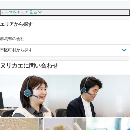
保証・保険
こだわり・特徴
テーマをもっと見る
エリアから探す
見えにくい屋根も安心
完成保証
ドローン診断
群馬県の会社
市区町村から探す
ヌリカエに問い合わせ
塗料の​品質を​保証
省エネ効果
メーカー保証
断熱・遮熱塗料対応
工事保険
雨漏り修繕