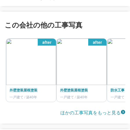
この会社の他の工事写真
after
after
外壁塗装
屋根塗装
外壁塗装
屋根塗装
防水工事
一戸建て / 築40年
一戸建て / 築40年
一戸建て / 
ほかの工事写真をもっと見る