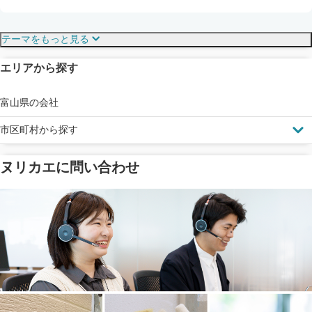
保証・保険
こだわり・特徴
テーマをもっと見る
エリアから探す
見えにくい屋根も安心
完成保証
ドローン診断
富山県の会社
市区町村から探す
ヌリカエに問い合わせ
塗料の​品質を​保証
省エネ効果
メーカー保証
断熱・遮熱塗料対応
工事保険
雨漏り修繕