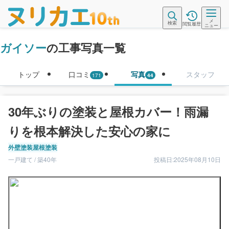
メ
検索
閲覧履歴
ニュー
ガイソー
の工事写真一覧
トップ
口コミ
写真
スタッフ
171
44
30年ぶりの塗装と屋根カバー！雨漏
りを根本解決した安心の家に
外壁塗装
屋根塗装
一戸建て / 築40年
投稿日:2025年08月10日