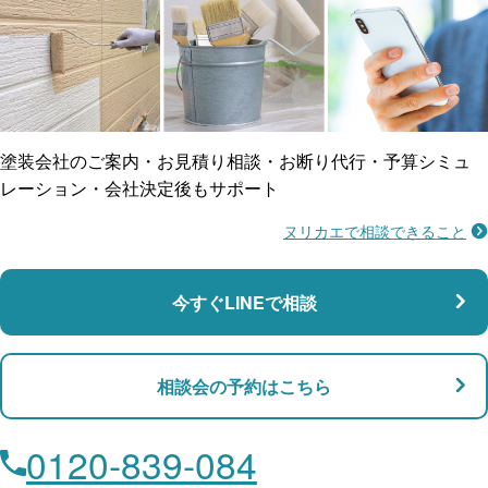
ご近所トラブルに
防水工事
賠償保険
塗装会社のご案内・お見積り相談・お断り代行・予算シミュ
レーション・会社決定後もサポート
ヌリカエで相談できること
施工不良に​備える
マンション・アパート対応
瑕疵保険
今すぐLINEで相談
支払い対応
相談会の予約はこちら
店舗・事務所対応
月々​分割で​お支払い
0120-839-084
ローン利用