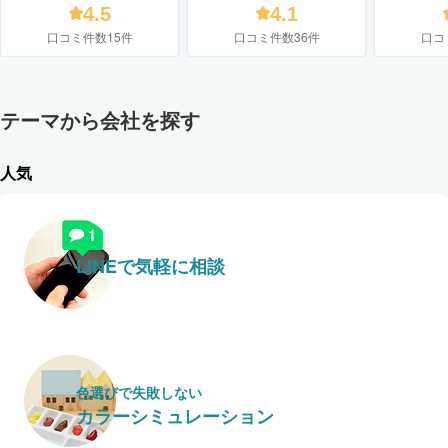
会社
4.5
4.1
口コミ件数15件
口コミ件数36件
口コ
テーマから会社を探す
人気
LINEで気軽に相談
色選びで失敗しない
カラーシミュレーション