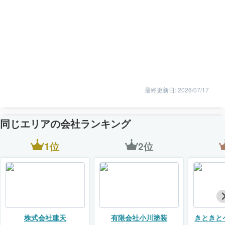
最終更新日: 2026/07/17
同じエリアの会社ランキング
1位
2位
株式会社建天
有限会社小川塗装
きときと