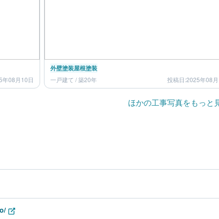
外壁塗装
屋根塗装
5年08月10日
一戸建て / 築20年
投稿日:2025年08月
ほかの工事写真をもっと
o/