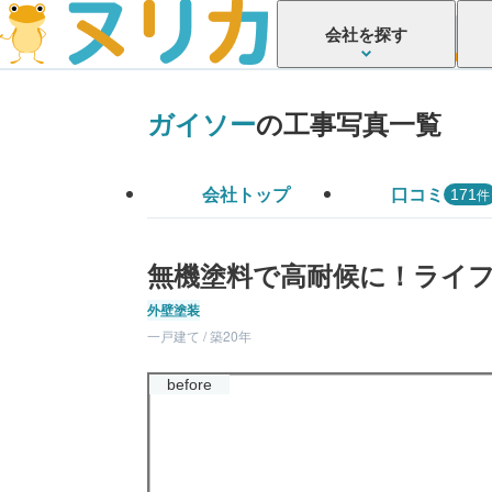
会社を探す
ガイソー
の工事写真一覧
会社トップ
口コミ
件
171
無機塗料で高耐候に！ライ
外壁塗装
一戸建て / 築20年
before