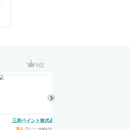
4位
5位
三和ペイント株式会社
ガイソー
4.0
4.2
口コミ件数423件
口コミ件数1