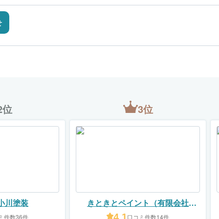
せ
2位
3位
小川塗装
きときとペイント（有限会社
CURE）
4.1
ミ件数36件
口コミ件数14件