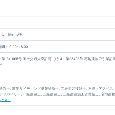
/福井県/山梨県
： 9:00~18:00
第(3)1965号 国土交通大臣許可（特-4）第25426号 宅地建物取引業許
3号
診断士, 窯業サイディング塗替診断士, 二級塗装技能士, 石綿（アスベス
アドバイザー, 一級建築士, 二級建築士, 二級建築施工管理技士, 宅地建
っと見る