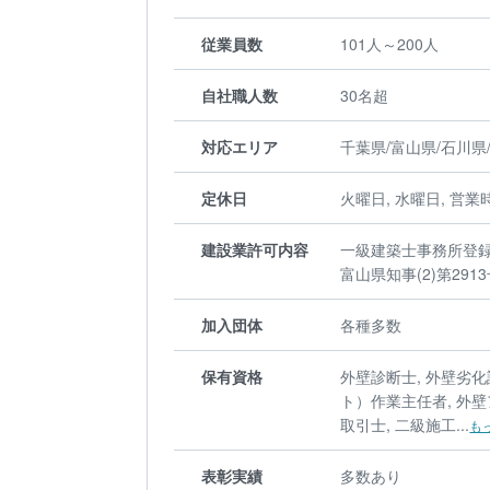
従業員数
101人～200人
自社職人数
30名超
対応エリア
千葉県/富山県/石川県
定休日
火曜日, 水曜日, 営業時間
建設業許可内容
一級建築士事務所登録 
富山県知事(2)第291
加入団体
各種多数
保有資格
外壁診断士, 外壁劣化
ト）作業主任者, 外壁
取引士, 二級施工...
も
表彰実績
多数あり