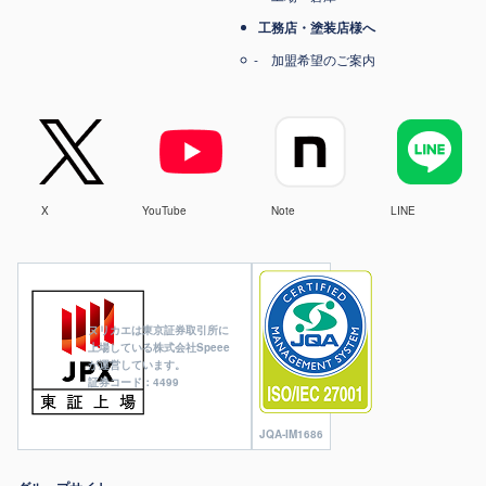
工務店・塗装店様へ
加盟希望のご案内
X
YouTube
Note
LINE
ヌリカエは東京証券取引所に
上場している株式会社Speee
が運営しています。
証券コード：4499
JQA-IM1686