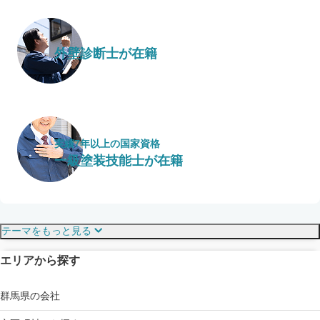
外壁診断士が在籍
実績7年以上の国家資格
一級塗装技能士が在籍
保証・保険
こだわり・特徴
テーマをもっと見る
エリアから探す
見えにくい屋根も安心
完成保証
ドローン診断
群馬県の会社