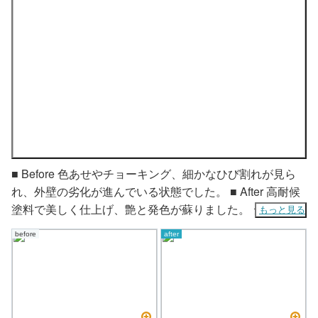
■ Before 色あせやチョーキング、細かなひび割れが見ら
れ、外壁の劣化が進んでいる状態でした。 ■ After 高耐候
塗料で美しく仕上げ、艶と発色が蘇りました。 シーリン
もっと見る
グ補修も行い、雨漏りにも強い外壁へと生まれ変わりまし
before
after
た。