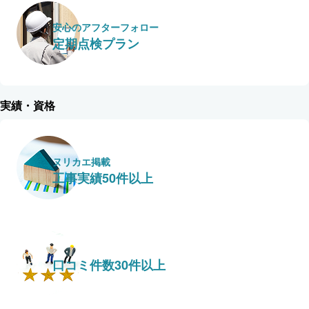
安心のアフターフォロー
定期点検プラン
実績・資格
ヌリカエ掲載
工事実績50件以上
口コミ件数30件以上