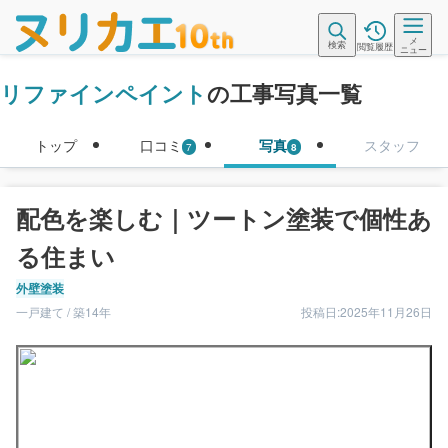
メ
検索
閲覧履歴
ニュー
リファインペイント
の工事写真一覧
トップ
口コミ
写真
スタッフ
7
8
配色を楽しむ｜ツートン塗装で個性あ
る住まい
外壁塗装
一戸建て / 築14年
投稿日:2025年11月26日