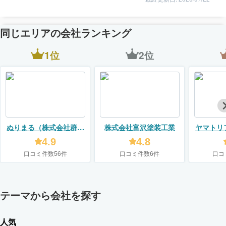
同じエリアの会社ランキング
1位
2位
ぬりまる（株式会社群馬
株式会社富沢塗装工業
ヤマトリ
住宅センター）
4.9
4.8
口コミ件数56件
口コミ件数6件
口コ
テーマから会社を探す
人気