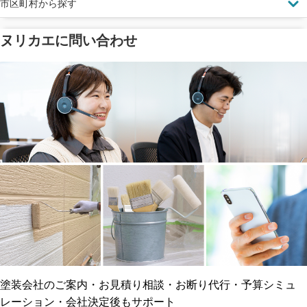
市区町村から探す
ヌリカエに問い合わせ
塗料の​品質を​保証
省エネ効果
メーカー保証
断熱・遮熱塗料対応
工事保険
雨漏り修繕
ご近所トラブルに
防水工事
賠償保険
塗装会社のご案内・お見積り相談・お断り代行・予算シミュ
レーション・会社決定後もサポート