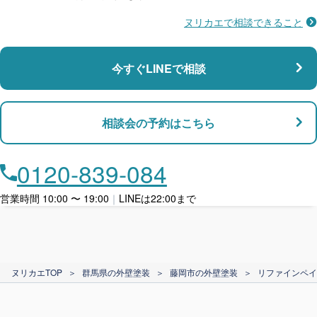
ヌリカエで相談できること
施工不良に​備える
マンション・アパート対応
瑕疵保険
今すぐLINEで相談
支払い対応
相談会の予約はこちら
店舗・事務所対応
月々​分割で​お支払い
0120-839-084
ローン利用
営業時間 10:00 〜 19:00
｜
LINEは22:00まで
カード支払い
ヌリカエTOP
＞
群馬県の外壁塗装
＞
藤岡市の外壁塗装
＞
リファインペイ