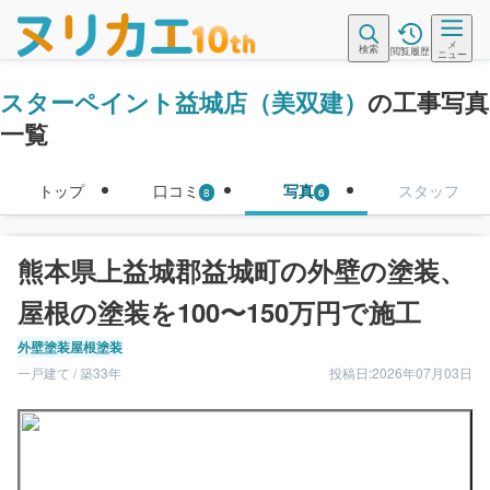
メ
検索
閲覧履歴
ニュー
スターペイント益城店（美双建）
の工事写真
一覧
トップ
口コミ
写真
スタッフ
8
6
熊本県上益城郡益城町の外壁の塗装、
屋根の塗装を100〜150万円で施工
外壁塗装
屋根塗装
一戸建て / 築33年
投稿日:2026年07月03日