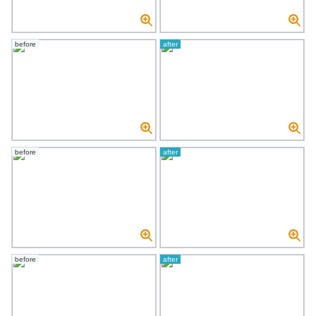
感のある印象に生まれ変わりました。お客様にも大変ご満
足いただきました。
before
after
before
after
before
after