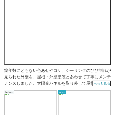
築年数にともない色あせやコケ、シーリングのひび割れが
見られた外壁を、屋根・外壁塗装とあわせて丁寧にメンテ
ナンスしました。太陽光パネルを取り外して屋根全体を
もっと見る
しっかり塗装し、普段は見えない部分まで施工を実施。あ
before
after
わせて架台まわりの点検も行い、将来的な雨漏れリスクの
予防にもつながる工事となりました。さらに、基礎巾木の
補修や雨戸・付帯部の塗装も行い、建物全体が明るく清潔