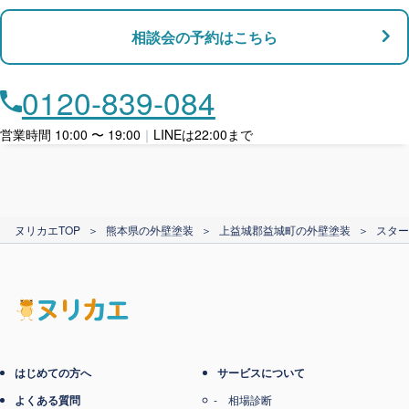
支払い対応
相談会の予約はこちら
店舗・事務所対応
月々​分割で​お支払い
0120-839-084
ローン利用
営業時間 10:00 〜 19:00
｜
LINEは22:00まで
カード支払い
ヌリカエTOP
＞
熊本県の外壁塗装
＞
上益城郡益城町の外壁塗装
＞
スター
電子マネー支払い
はじめての方へ
サービスについて
よくある質問
相場診断