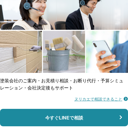
工事保険
雨漏り修繕
ご近所トラブルに
防水工事
賠償保険
塗装会社のご案内・お見積り相談・お断り代行・予算シミュ
レーション・会社決定後もサポート
ヌリカエで相談できること
施工不良に​備える
マンション・アパート対応
瑕疵保険
今すぐLINEで相談