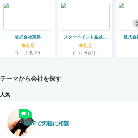
株式会社東昇
スターペイント益城店
株式会
（美双建）
4.5
5.0
口コミ件数12件
口コミ件数8件
テーマから会社を探す
人気
LINEで気軽に相談