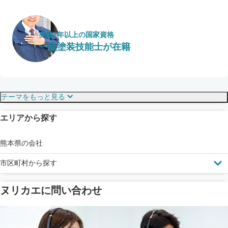
実績7年以上の国家資格
一級塗装技能士が在籍
保証・保険
こだわり・特徴
テーマをもっと見る
エリアから探す
見えにくい屋根も安心
完成保証
ドローン診断
熊本県の会社
市区町村から探す
ヌリカエに問い合わせ
塗料の​品質を​保証
省エネ効果
メーカー保証
断熱・遮熱塗料対応