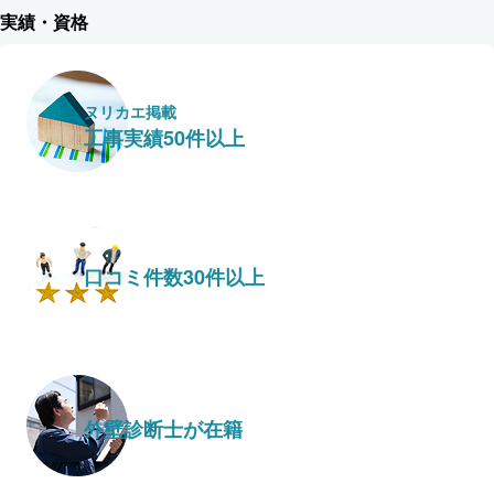
実績・資格
ヌリカエ掲載
工事実績50件以上
口コミ件数30件以上
外壁診断士が在籍