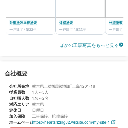
外壁塗装
屋根塗装
外壁塗装
外壁塗装
一戸建て / 築33年
一戸建て / 築33年
一戸建て / 
ほかの工事写真をもっと見る
会社概要
会社所在地
熊本県上益城郡益城町上島1201-18
従業員数
1人～5人
自社職人数
1名～2名
対応エリア
熊本県
定休日
日曜日
加入保険
工事保険、賠償保険
ホームページ
https://heartsrizing82.wixsite.com/my-site-1