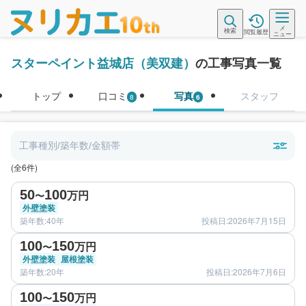
メ
検索
閲覧履歴
ニュー
スターペイント益城店（美双建）
の工事写真一覧
トップ
口コミ
写真
スタッフ
8
6
工事種別/築年数/金額帯
(全6件)
before
after
50
100
万円
〜
外壁塗装
築年数:40年
投稿日:2026年7月15日
before
after
100
150
万円
〜
外壁塗装
屋根塗装
築年数:20年
投稿日:2026年7月6日
before
after
100
150
万円
〜