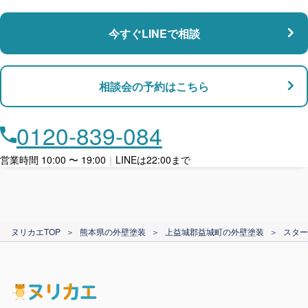
瑕疵保険
今すぐLINEで相談
支払い対応
相談会の予約はこちら
店舗・事務所対応
月々​分割で​お支払い
0120-839-084
ローン利用
営業時間 10:00 〜 19:00
｜
LINEは22:00まで
カード支払い
ヌリカエTOP
＞
熊本県の外壁塗装
＞
上益城郡益城町の外壁塗装
＞
スター