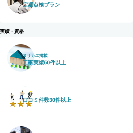
定期点検プラン
実績・資格
ヌリカエ掲載
工事実績50件以上
口コミ件数30件以上