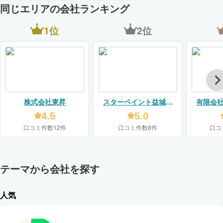
同じエリアの会社ランキング
1位
2位
株式会社東昇
スターペイント益城店
有限会
（美双建）
4.5
5.0
口コミ件数12件
口コミ件数8件
口コ
テーマから会社を探す
人気