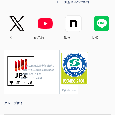
加盟希望のご案内
X
YouTube
Note
LINE
ヌリカエは東京証券取引所に
上場している株式会社Speee
が運営しています。
証券コード：4499
JQA-IM1686
グループサイト