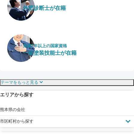
外壁診断士が在籍
実績7年以上の国家資格
一級塗装技能士が在籍
保証・保険
こだわり・特徴
テーマをもっと見る
エリアから探す
見えにくい屋根も安心
完成保証
ドローン診断
熊本県の会社
市区町村から探す