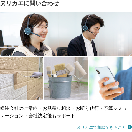
ヌリカエに問い合わせ
塗料の​品質を​保証
省エネ効果
メーカー保証
断熱・遮熱塗料対応
工事保険
雨漏り修繕
ご近所トラブルに
防水工事
賠償保険
塗装会社のご案内・お見積り相談・お断り代行・予算シミュ
レーション・会社決定後もサポート
ヌリカエで相談できること
施工不良に​備える
マンション・アパート対応