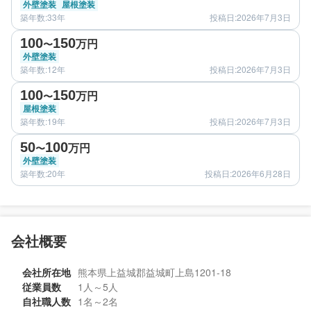
外壁塗装
屋根塗装
築年数:33年
投稿日:2026年7月3日
before
after
100
150
万円
〜
外壁塗装
築年数:12年
投稿日:2026年7月3日
before
after
100
150
万円
〜
屋根塗装
築年数:19年
投稿日:2026年7月3日
before
after
50
100
万円
〜
外壁塗装
築年数:20年
投稿日:2026年6月28日
会社概要
会社所在地
熊本県上益城郡益城町上島1201-18
従業員数
1人～5人
自社職人数
1名～2名