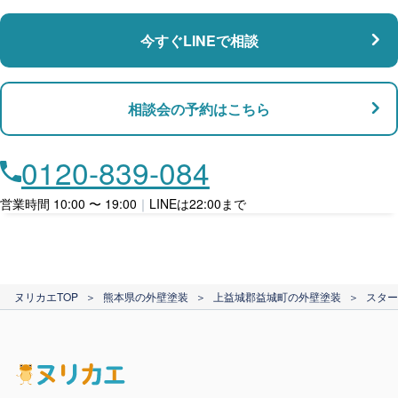
瑕疵保険
今すぐLINEで相談
支払い対応
相談会の予約はこちら
店舗・事務所対応
月々​分割で​お支払い
0120-839-084
ローン利用
営業時間 10:00 〜 19:00
｜
LINEは22:00まで
カード支払い
ヌリカエTOP
＞
熊本県の外壁塗装
＞
上益城郡益城町の外壁塗装
＞
スター