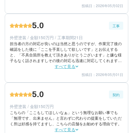
なく、会社様、担当者様と十分話し合い、信頼出来る事が一番大
投稿日：2026年05月02日
5
5
提案内容
金額感
事かと思いました。ご参考にして頂けると幸いです。
5
担当者
5.0
工事
40代/男性/一戸建て
エリア：熊本県阿蘇市
外壁塗装 / 金額150万円 / 工事期間21日
築年数：15年
担当者の方の対応が良いのは当然と思うのですが、作業完了後の
確認をした後に「ここを手直しして欲しいです」とお伝えする
と、「不具合箇所を教えて頂きありがとうございます」と嫌な様
子もなく話されますしその後の対応も迅速に対応してくれます。
こういう場合、言い訳じみた返答をされる方が多い中、私はこの
すべて見る
対応は素晴らしいと思います。
投稿日：2026年05月01日
5
5
工事期間
仕上がり
5
満足度
5.0
契約
50代/男性/一戸建て
エリア：熊本県上益城郡甲佐町
外壁塗装 / 金額150万円
築年数：15年
こちらの「ここもしてほしいなぁ」という無理なお願い事でも
「無理です、出来ません」と言わずに代わりの提案をしていただ
く所は好感を持てますし、こちらの店舗をお勧めする理由です。
すべて見る