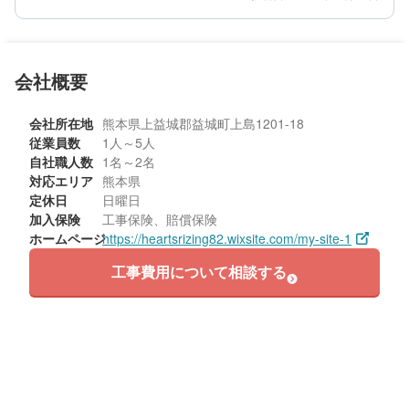
5
5
提案内容
金額感
5
担当者
50代/男性/一戸建て
会社概要
エリア：熊本県上益城郡益城町
築年数：20年
会社所在地
熊本県上益城郡益城町上島1201-18
従業員数
1人～5人
自社職人数
1名～2名
対応エリア
熊本県
定休日
日曜日
加入保険
工事保険、賠償保険
ホームページ
https://heartsrizing82.wixsite.com/my-site-1
工事費用について相談する