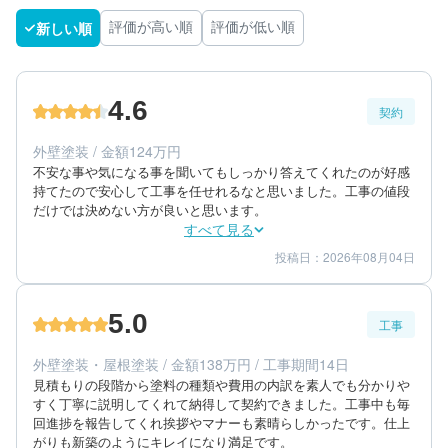
新しい順
評価が高い順
評価が低い順
4.6
契約
外壁塗装 / 金額124万円
不安な事や気になる事を聞いてもしっかり答えてくれたのが好感
持てたので安心して工事を任せれるなと思いました。工事の値段
だけでは決めない方が良いと思います。
すべて見る
投稿日：2026年08月04日
4
5
提案内容
金額感
5
担当者
5.0
工事
40代/女性/一戸建て
エリア：熊本県菊池市
外壁塗装・屋根塗装 / 金額138万円 / 工事期間14日
築年数：12年
見積もりの段階から塗料の種類や費用の内訳を素人でも分かりや
すく丁寧に説明してくれて納得して契約できました。工事中も毎
回進捗を報告してくれ挨拶やマナーも素晴らしかったです。仕上
がりも新築のようにキレイになり満足です。