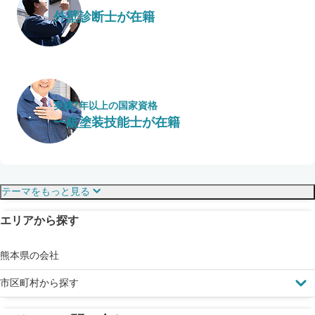
外壁診断士が在籍
実績7年以上の国家資格
一級塗装技能士が在籍
保証・保険
こだわり・特徴
テーマをもっと見る
エリアから探す
見えにくい屋根も安心
完成保証
ドローン診断
熊本県の会社
市区町村から探す