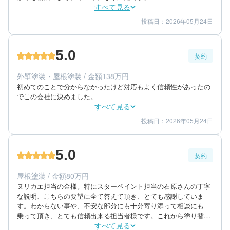
すべて見る
投稿日：2026年05月24日
5
5
工事期間
仕上がり
5
満足度
5.0
契約
60代/女性/一戸建て
エリア：熊本県熊本市東区
外壁塗装・屋根塗装 / 金額138万円
築年数：30年
初めてのことで分からなかったけど対応もよく信頼性があったの
でこの会社に決めました。
すべて見る
投稿日：2026年05月24日
5
5
提案内容
金額感
5
担当者
5.0
契約
60代/女性/一戸建て
エリア：熊本県熊本市東区
屋根塗装 / 金額80万円
築年数：30年
ヌリカエ担当の金様。特にスターペイント担当の石原さんの丁寧
な説明、こちらの要望に全て答えて頂き、とても感謝していま
す。わからない事や、不安な部分にも十分寄り添って相談にも
乗って頂き、とても信頼出来る担当者様です。これから塗り替え
を検討される方も、長い付き合いとなりますので、値段だけでは
すべて見る