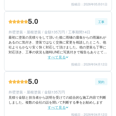
投稿日：2026年05月01日
5
5
提案内容
金額感
5
担当者
5.0
工事
50代/男性/一戸建て
エリア：熊本県上益城郡甲佐町
外壁塗装・屋根塗装 / 金額135万円 / 工事期間14日
築年数：15年
最初に塗装の見積りをして頂いた後に雨樋の腐食からの雨漏れが
あるのに気付き、塗装ではなく交換に変更を相談したところ、他
社よりもかなり安く快く対応して頂けました。他の塗装も丁寧に
対応頂き、工事の状況も随時LINEに写真付きで報告もありとても
満足しています
すべて見る
投稿日：2026年04月12日
5
5
工事期間
仕上がり
5
満足度
5.0
契約
50代/男性/一戸建て
エリア：熊本県上益城郡益城町
外壁塗装・屋根塗装 / 金額135万円
築年数：20年
見積り金額と担当者から説明を受けての総合的な施工内容で判断
しました。複数の会社の話を聞いて判断する事をお勧めします
すべて見る
投稿日：2026年04月12日