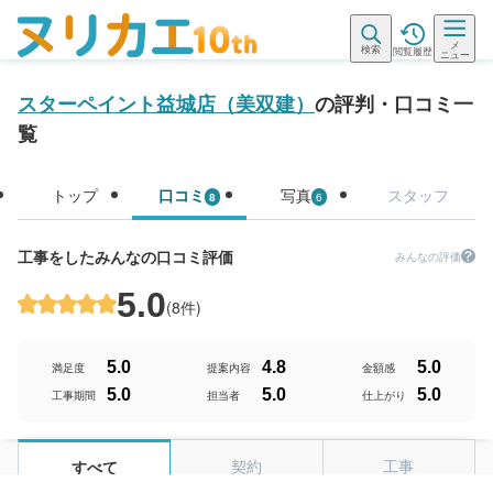
メ
検索
閲覧履歴
ニュー
スターペイント益城店（美双建）
の評判・口コミ一
覧
トップ
口コミ
写真
スタッフ
8
6
工事をしたみんなの口コミ評価
みんなの評価
5.0
(
8件
)
5.0
4.8
5.0
満足度
提案内容
金額感
5.0
5.0
5.0
工事期間
担当者
仕上がり
契約
工事
すべて