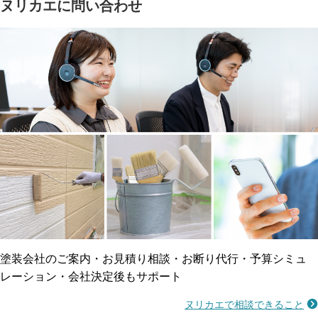
ヌリカエに問い合わせ
塗料の​品質を​保証
省エネ効果
メーカー保証
断熱・遮熱塗料対応
工事保険
雨漏り修繕
ご近所トラブルに
防水工事
賠償保険
塗装会社のご案内・お見積り相談・お断り代行・予算シミュ
レーション・会社決定後もサポート
ヌリカエで相談できること
施工不良に​備える
マンション・アパート対応