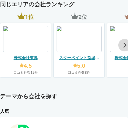
同じエリアの会社ランキング
1位
2位
株式会社東昇
スターペイント益城店
株式会
（美双建）
4.5
5.0
口コミ件数12件
口コミ件数8件
テーマから会社を探す
人気