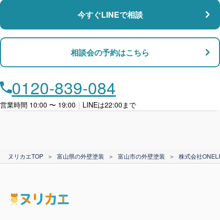
今すぐLINEで相談
支払い対応
相談会の予約はこちら
店舗・事務所対応
月々​分割で​お支払い
0120-839-084
ローン利用
営業時間 10:00 〜 19:00
｜
LINEは22:00まで
カード支払い
ヌリカエTOP
＞
富山県の外壁塗装
＞
富山市の外壁塗装
＞
株式会社ONELI