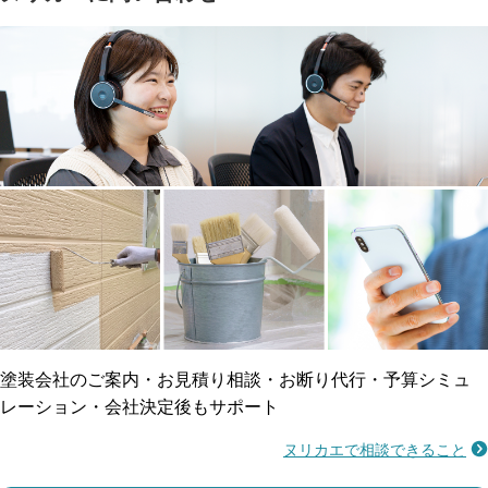
塗料の​品質を​保証
省エネ効果
メーカー保証
断熱・遮熱塗料対応
工事保険
雨漏り修繕
ご近所トラブルに
防水工事
賠償保険
塗装会社のご案内・お見積り相談・お断り代行・予算シミュ
レーション・会社決定後もサポート
ヌリカエで相談できること
施工不良に​備える
マンション・アパート対応
瑕疵保険