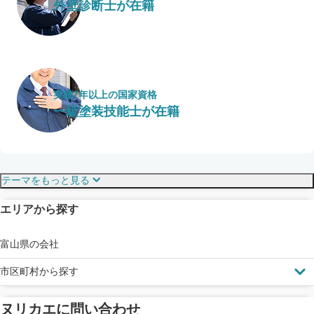
外壁診断士が在籍
実績7年以上の国家資格
一級塗装技能士が在籍
保証・保険
こだわり・特徴
テーマをもっと見る
エリアから探す
見えにくい屋根も安心
完成保証
ドローン診断
富山県の会社
市区町村から探す
ヌリカエに問い合わせ