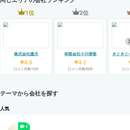
1位
2位
株式会社建天
有限会社小川塗装
きときと
会社
4.5
4.1
口コミ件数15件
口コミ件数36件
口コ
テーマから会社を探す
人気