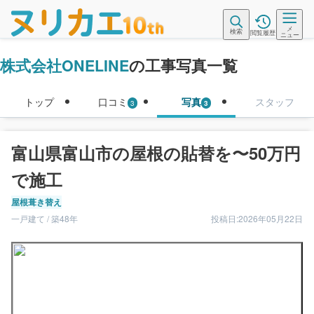
メ
検索
閲覧履歴
ニュー
株式会社ONELINE
の工事写真一覧
トップ
口コミ
写真
スタッフ
3
3
富山県富山市の屋根の貼替を〜50万円
で施工
屋根葺き替え
一戸建て / 築48年
投稿日:2026年05月22日