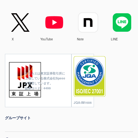
X
YouTube
Note
LINE
ヌリカエは東京証券取引所に
上場している株式会社Speee
が運営しています。
証券コード：4499
JQA-IM1686
グループサイト