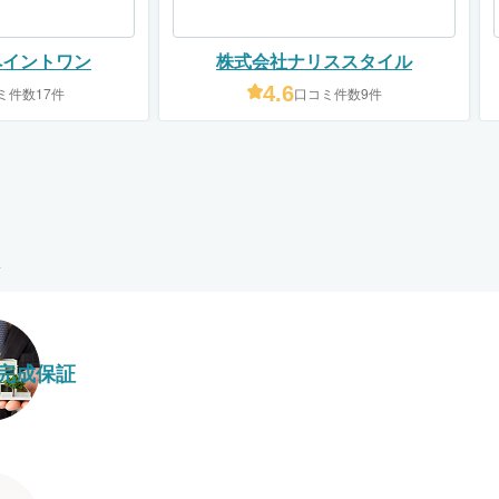
ペイントワン
株式会社ナリススタイル
4.6
ミ件数17件
口コミ件数9件
完成保証