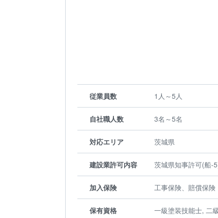
従業員数
1人～5人
自社職人数
3名～5名
対応エリア
茨城県
建設業許可内容
茨城県知事許可(船-5)第3822
加入保険
工事保険、賠償保険
保有資格
一級塗装技能士, 二