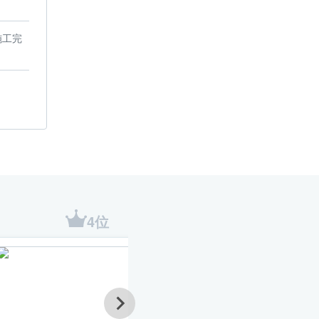
施工完
4位
5位