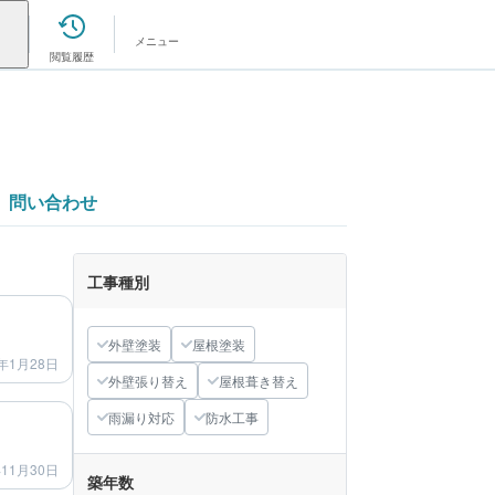
メニュー
閲覧履歴
問い合わせ
工事種別
after
外壁塗装
屋根塗装
年1月28日
外壁張り替え
屋根葺き替え
after
雨漏り対応
防水工事
年11月30日
築年数