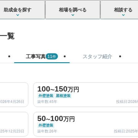
助成金を探す
相場を調べる
相談する
一覧
工事写真
スタッフ紹介
件
11
before
after
100
150
万円
〜
外壁塗装
屋根塗装
026年4月26日
築年数:45年
投稿日:2026
before
after
50
100
万円
〜
外壁塗装
025年12月23日
築年数:26年
投稿日:2025
before