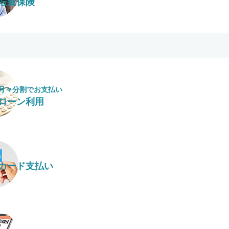
瑕疵保険
月々​分割で​お支払い
ローン利用
カード支払い