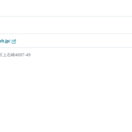
lt.jp/
石崎4697-49