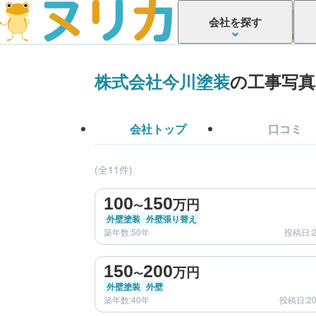
会社を探す
株式会社今川塗装
の工事写真
会社トップ
口コミ
(全11件)
before
100
150
万円
〜
外壁塗装
外壁張り替え
築年数:50年
投稿日:2
before
150
200
万円
〜
外壁塗装
外壁
築年数:40年
投稿日:2
before