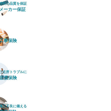
塗料の​品質を​保証
メーカー保証
工事保険
ご近所トラブルに
賠償保険
施工不良に​備える