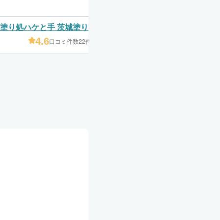
塗り処ハケと手 茨城塗り家店（塗
株式会社いろは
り家）
4.6
3.0
口コミ件数22件
口コミ件数