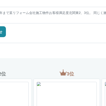
元年まで某リフォーム会社施工物件お客様満足度北関東2、3位。 同じく
。
せ
2位
3位