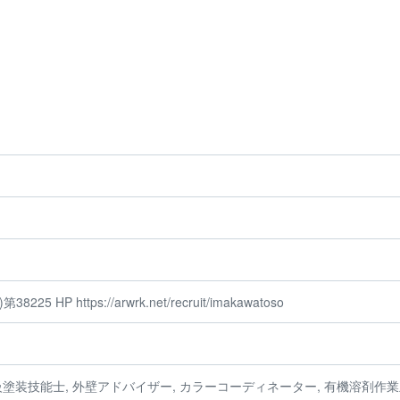
5 HP https://arwrk.net/recruit/imakawatoso
級塗装技能士, 外壁アドバイザー, カラーコーディネーター, 有機溶剤作