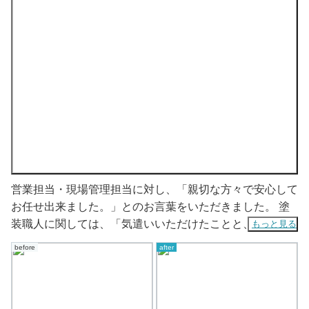
営業担当・現場管理担当に対し、「親切な方々で安心して
お任せ出来ました。」とのお言葉をいただきました。 塗
装職人に関しては、「気遣いいただけたことと、とても丁
もっと見る
寧な作業をされていた」と大変励みになるお言葉をいただ
before
after
きました。