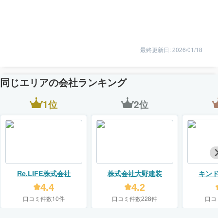
最終更新日: 2026/01/18
同じエリアの会社ランキング
1位
2位
Re.LIFE株式会社
株式会社大野建装
キン
【KIN
4.4
4.2
口コミ件数10件
口コミ件数228件
口コ