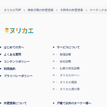
カード支払い
ヌリカエTOP
＞
神奈川県の外壁塗装
＞
大和市の外壁塗装
＞
ケーテックホー
電子マネー支払い
はじめての方へ
サービスについて
よくある質問
相場診断
会社診断
コンテンツポリシー
お家の劣化診断
利用規約
ヌリカエローン
プライバシーポリシー
ヌリカエ相談
ヌリカエ虎の巻
外壁塗装について
戸建て以外のオーナー様へ