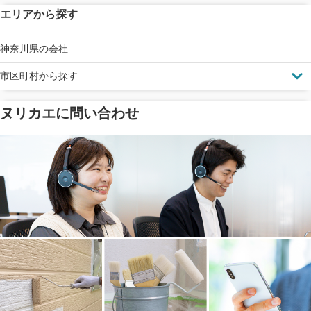
エリアから探す
見えにくい屋根も安心
完成保証
ドローン診断
神奈川県の会社
市区町村から探す
ヌリカエに問い合わせ
塗料の​品質を​保証
省エネ効果
メーカー保証
断熱・遮熱塗料対応
工事保険
雨漏り修繕