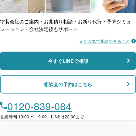
ご近所トラブルに
防水工事
賠償保険
塗装会社のご案内・お見積り相談・お断り代行・予算シミュ
レーション・会社決定後もサポート
ヌリカエで相談できること
施工不良に​備える
マンション・アパート対応
瑕疵保険
今すぐLINEで相談
支払い対応
相談会の予約はこちら
店舗・事務所対応
月々​分割で​お支払い
0120-839-084
ローン利用
営業時間 10:00 〜 19:00
｜
LINEは22:00まで