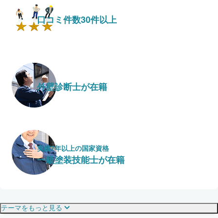
口コミ件数30件以上
外壁診断士が在籍
実績7年以上の国家資格
一級塗装技能士が在籍
保証・保険
こだわり・特徴
テーマをもっと見る