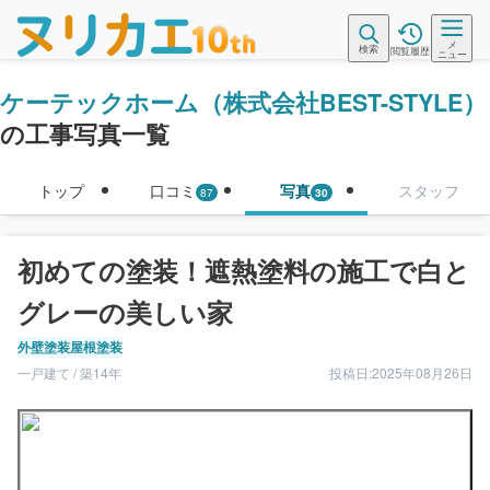
メ
検索
閲覧履歴
ニュー
ケーテックホーム（株式会社BEST-STYLE）
の工事写真一覧
トップ
口コミ
写真
スタッフ
87
30
初めての塗装！遮熱塗料の施工で白と
グレーの美しい家
外壁塗装
屋根塗装
一戸建て / 築14年
投稿日:2025年08月26日