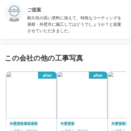
ご提案
耐久性の高い塗料に加えて、特殊なコーティングを
屋根・外壁共に施工してはどうでしょうか？と提案
させていただきました。
この会社の他の工事写真
after
after
外壁塗装
屋根塗装
外壁塗装
外壁塗装
屋
一戸建て / 築20年
一戸建て / 築20年
一戸建て / 