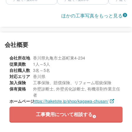
ほかの工事写真をもっと見る
会社概要
会社所在地
香川県丸亀市土器町東4-234
従業員数
1人～5人
自社職人数
3名～5名
対応エリア
香川県
加入保険
工事保険、賠償保険、リフォーム瑕疵保険
保有資格
外壁診断士, 外壁劣化診断士, 有機溶剤作業主任
者
ホームページ
https://haketote.jp/shop/kagawa-chusan/
工事費用について相談する