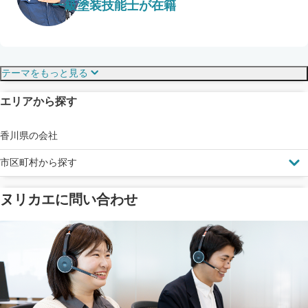
一級塗装技能士が在籍
保証・保険
こだわり・特徴
テーマをもっと見る
エリアから探す
見えにくい屋根も安心
完成保証
ドローン診断
香川県の会社
市区町村から探す
ヌリカエに問い合わせ
塗料の​品質を​保証
省エネ効果
メーカー保証
断熱・遮熱塗料対応