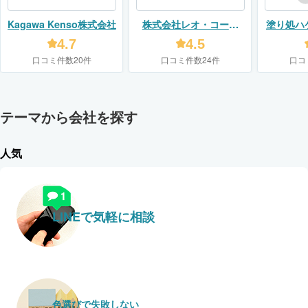
Kagawa Kenso株式会社
株式会社レオ・コーポ
塗り処ハ
レーション
（株式
4.7
4.5
口コミ件数20件
口コミ件数24件
口コ
テーマから会社を探す
人気
LINEで気軽に相談
色選びで失敗しない