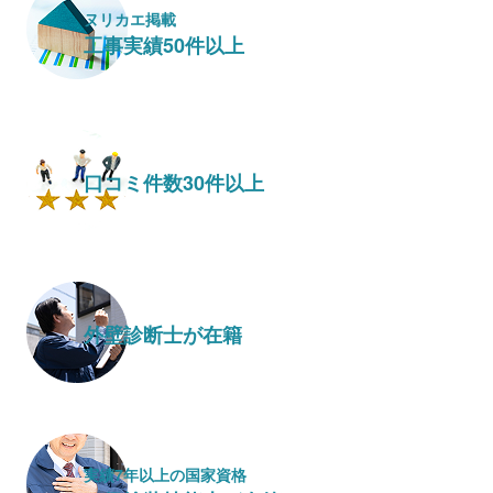
ヌリカエ掲載
工事実績50件以上
口コミ件数30件以上
外壁診断士が在籍
実績7年以上の国家資格