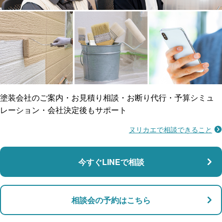
工事保険
雨漏り修繕
ご近所トラブルに
防水工事
賠償保険
塗装会社のご案内・お見積り相談・お断り代行・予算シミュ
レーション・会社決定後もサポート
ヌリカエで相談できること
施工不良に​備える
マンション・アパート対応
瑕疵保険
今すぐLINEで相談
支払い対応
相談会の予約はこちら
店舗・事務所対応