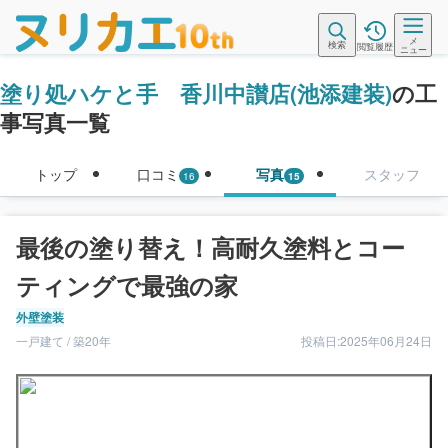
メ
検索
閲覧履歴
ニュー
塗り処ハケと手 香川中讃店(池添建装)
の工
事写真一覧
トップ
口コミ
写真
スタッフ
16
15
最後の塗り替え！高耐久塗料とコー
ティングで最強の家
外壁塗装
一戸建て / 築20年
投稿日:2025年06月24日