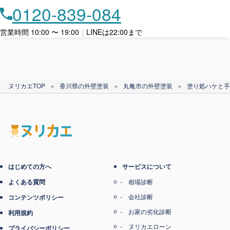
月々​分割で​お支払い
0120-839-084
ローン利用
営業時間 10:00 〜 19:00
｜
LINEは22:00まで
カード支払い
ヌリカエTOP
＞
香川県の外壁塗装
＞
丸亀市の外壁塗装
＞
塗り処ハケと手
電子マネー支払い
はじめての方へ
サービスについて
よくある質問
相場診断
会社診断
コンテンツポリシー
お家の劣化診断
利用規約
ヌリカエローン
プライバシーポリシー