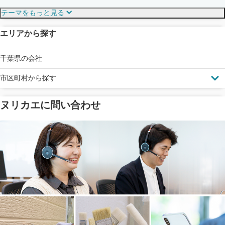
テーマをもっと見る
エリアから探す
見えにくい屋根も安心
完成保証
ドローン診断
千葉県の会社
市区町村から探す
ヌリカエに問い合わせ
塗料の​品質を​保証
省エネ効果
メーカー保証
断熱・遮熱塗料対応
工事保険
雨漏り修繕