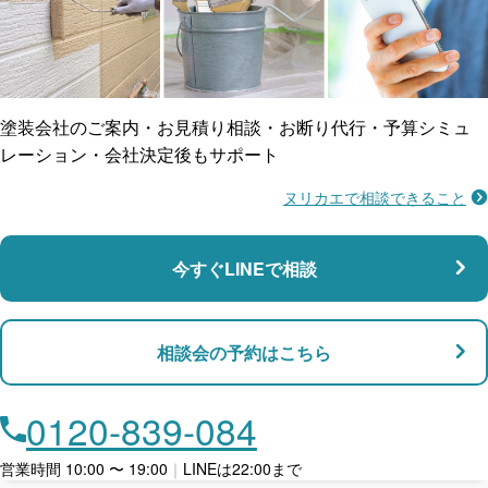
ご近所トラブルに
防水工事
賠償保険
塗装会社のご案内・お見積り相談・お断り代行・予算シミュ
レーション・会社決定後もサポート
ヌリカエで相談できること
施工不良に​備える
マンション・アパート対応
瑕疵保険
今すぐLINEで相談
支払い対応
相談会の予約はこちら
店舗・事務所対応
月々​分割で​お支払い
0120-839-084
ローン利用
営業時間 10:00 〜 19:00
｜
LINEは22:00まで