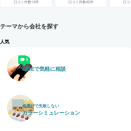
口コミ件数13件
口コミ件数42件
口コ
テーマから会社を探す
人気
LINEで気軽に相談
色選びで失敗しない
カラーシミュレーション