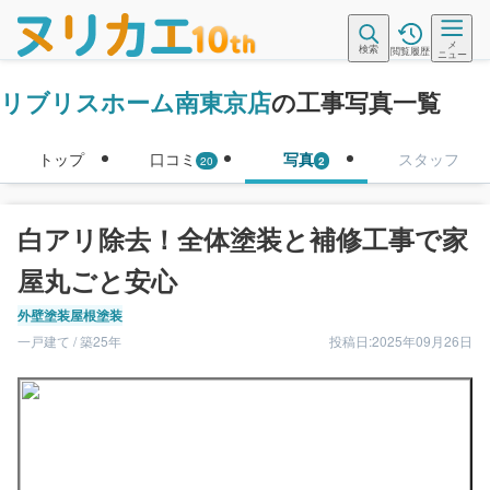
メ
検索
閲覧履歴
ニュー
リブリスホーム南東京店
の工事写真一覧
トップ
口コミ
写真
スタッフ
20
2
白アリ除去！全体塗装と補修工事で家
屋丸ごと安心
外壁塗装
屋根塗装
一戸建て / 築25年
投稿日:2025年09月26日