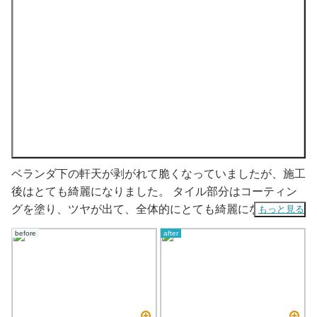
ベランダ下の軒天が剥がれて脆くなっていましたが、施工
後はとても綺麗になりました。 タイル部分はコーティン
グを塗り、ツヤが出て、全体的にとても綺麗になりまし
もっと見る
た。
before
after