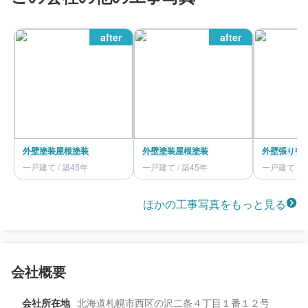
after
after
外壁塗装
屋根塗装
外壁塗装
屋根塗装
外壁張り替
一戸建て / 築45年
一戸建て / 築45年
一戸建て / 
ほかの工事写真をもっと見る
会社概要
会社所在地
北海道札幌市西区の沢二条４丁目１番１２号