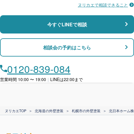
ヌリカエで相談できること
施工不良に​備える
マンション・アパート対応
瑕疵保険
今すぐLINEで相談
支払い対応
相談会の予約はこちら
店舗・事務所対応
月々​分割で​お支払い
0120-839-084
ローン利用
営業時間 10:00 〜 19:00
｜
LINEは22:00まで
カード支払い
ヌリカエTOP
＞
北海道の外壁塗装
＞
札幌市の外壁塗装
＞
北日本ホーム株