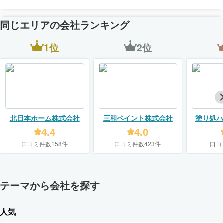
同じエリアの会社ランキング
1位
2位
北日本ホーム株式会社
三和ペイント株式会社
塗り処ハ
（株式
4.4
4.0
口コミ件数158件
口コミ件数423件
口コ
テーマから会社を探す
人気