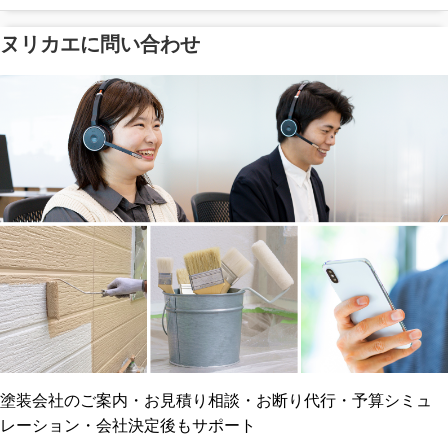
ヌリカエに問い合わせ
塗料の​品質を​保証
省エネ効果
メーカー保証
断熱・遮熱塗料対応
工事保険
雨漏り修繕
ご近所トラブルに
防水工事
賠償保険
塗装会社のご案内・お見積り相談・お断り代行・予算シミュ
レーション・会社決定後もサポート