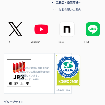
工務店・塗装店様へ
加盟希望のご案内
X
YouTube
Note
LINE
ヌリカエは東京証券取引所に
上場している株式会社Speee
が運営しています。
証券コード：4499
JQA-IM1686
グループサイト