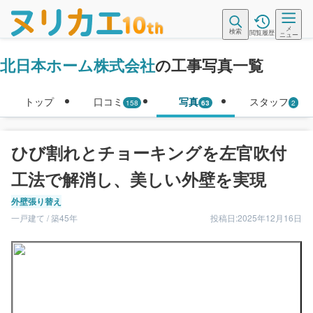
メ
検索
閲覧履歴
ニュー
北日本ホーム株式会社
の工事写真一覧
トップ
口コミ
写真
スタッフ
158
63
2
ひび割れとチョーキングを左官吹付
工法で解消し、美しい外壁を実現
外壁張り替え
一戸建て / 築45年
投稿日:2025年12月16日