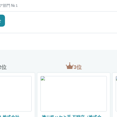
リア部門 №１
せ
2位
3位
ト株式会社
塗り処ハケと手 石狩店（株式会社