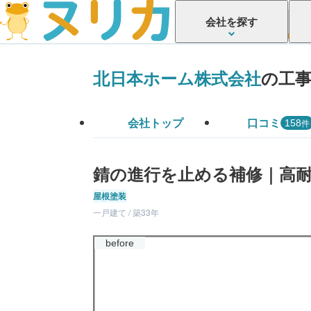
会社を探す
北日本ホーム株式会社
の工
会社トップ
口コミ
件
158
錆の進行を止める補修｜高
屋根塗装
一戸建て / 築33年
before