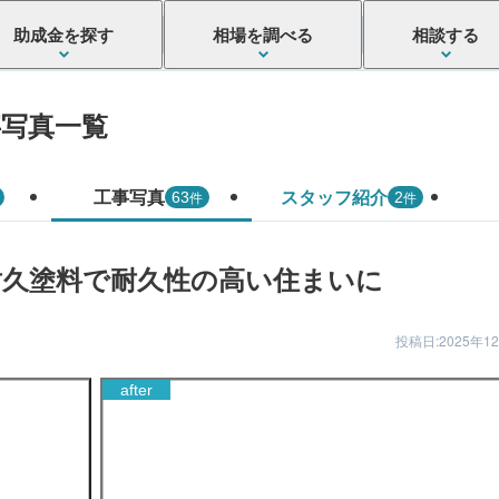
助成金を探す
相場を調べる
相談する
事写真一覧
工事写真
スタッフ紹介
件
件
63
2
耐久塗料で耐久性の高い住まいに
投稿日:2025年1
after