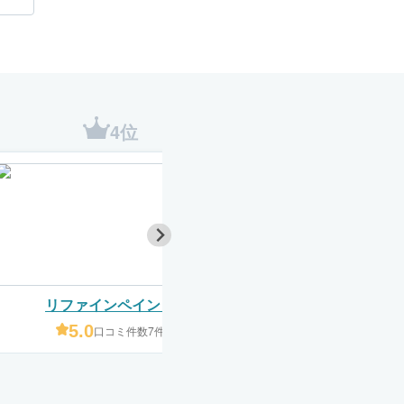
4位
5位
リファインペイント
株式会社柳井
5.0
4.5
口コミ件数7件
口コミ件数