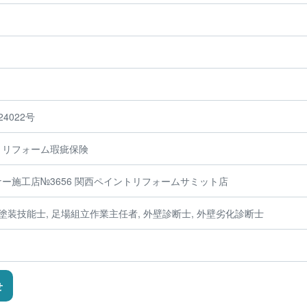
4022号
、リフォーム瑕疵保険
ー施工店№3656 関西ペイントリフォームサミット店
塗装技能士, 足場組立作業主任者, 外壁診断士, 外壁劣化診断士
せ