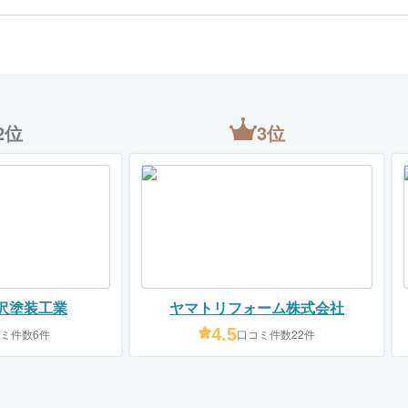
2位
3位
沢塗装工業
ヤマトリフォーム株式会社
4.5
ミ件数6件
口コミ件数22件