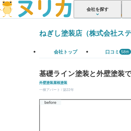
会社を探す
ねぎし塗装店（株式会社ス
会社トップ
口コミ
件
58
基礎ライン塗装と外壁塗装
外壁塗装
屋根塗装
一棟アパート / 築22年
before