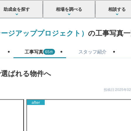
助成金を探す
相場を調べる
相談する
テージアッププロジェクト）
の工事写真一
工事写真
スタッフ紹介
件
65
で選ばれる物件へ
投稿日:2025年0
after