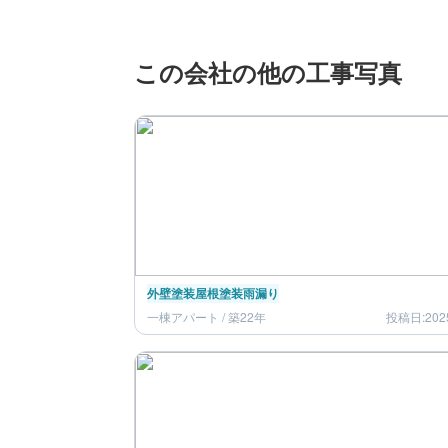
この会社の他の工事写真
外壁塗装
屋根塗装
雨漏り
一棟アパート / 築22年
投稿日:202