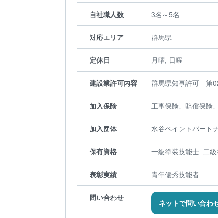
自社職人数
3名～5名
対応エリア
群馬県
定休日
月曜, 日曜
建設業許可内容
群馬県知事許可 第02
加入保険
工事保険、賠償保険
加入団体
水谷ペイントパートナ
保有資格
一級塗装技能士, 二級
表彰実績
青年優秀技能者
問い合わせ
ネットで問い合わ