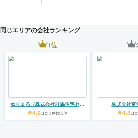
同じエリアの会社ランキング
1位
ぬりまる（株式会社群馬住宅セン
株式会社富
ター）
4.9
4.8
口コミ件数56件
口コ