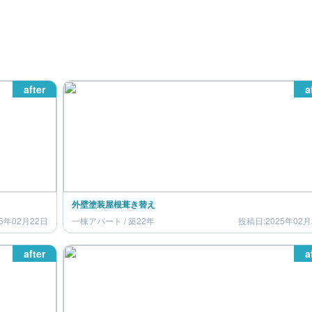
after
a
外壁塗装
屋根葺き替え
5年02月22日
一棟アパート / 築22年
投稿日:2025年02月
after
a