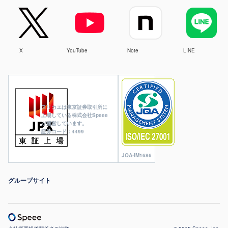
X
YouTube
Note
LINE
ヌリカエは東京証券取引所に
上場している株式会社Speee
が運営しています。
証券コード：4499
JQA-IM1686
グループサイト