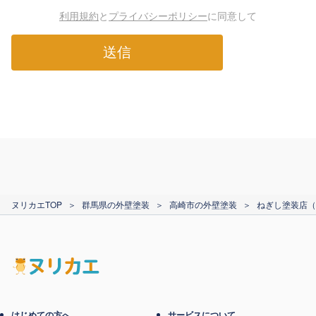
利用規約
と
プライバシーポリシー
に同意して
送信
ヌリカエTOP
＞
群馬県の外壁塗装
＞
高崎市の外壁塗装
＞
ねぎし塗装店（
はじめての方へ
サービスについて