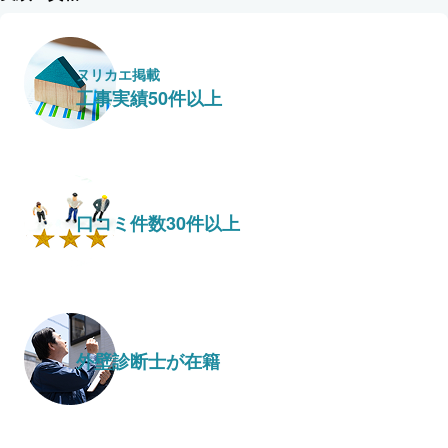
ヌリカエ掲載
工事実績50件以上
口コミ件数30件以上
外壁診断士が在籍