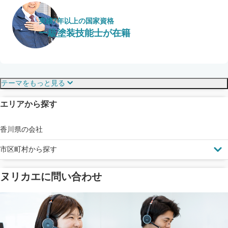
実績7年以上の国家資格
一級塗装技能士が在籍
保証・保険
こだわり・特徴
テーマをもっと見る
エリアから探す
見えにくい屋根も安心
完成保証
ドローン診断
香川県の会社
市区町村から探す
ヌリカエに問い合わせ
塗料の​品質を​保証
省エネ効果
メーカー保証
断熱・遮熱塗料対応