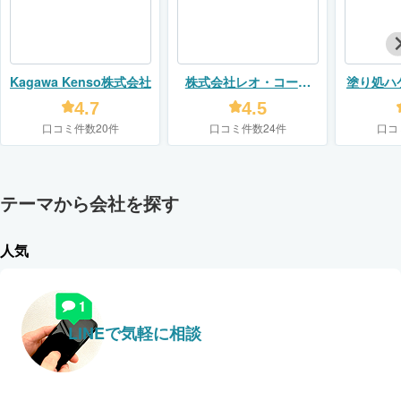
Kagawa Kenso株式会社
株式会社レオ・コーポ
塗り処ハ
レーション
（株式
4.7
4.5
口コミ件数20件
口コミ件数24件
口コ
テーマから会社を探す
人気
LINEで気軽に相談