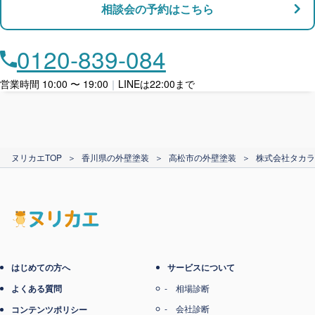
相談会の予約はこちら
店舗・事務所対応
月々​分割で​お支払い
0120-839-084
ローン利用
営業時間 10:00 〜 19:00
｜
LINEは22:00まで
カード支払い
ヌリカエTOP
＞
香川県の外壁塗装
＞
高松市の外壁塗装
＞
株式会社タカラ
電子マネー支払い
はじめての方へ
サービスについて
よくある質問
相場診断
会社診断
コンテンツポリシー