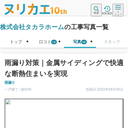
メ
検索
閲覧履歴
ニュー
株式会社タカラホーム
の工事写真一覧
トップ
口コミ
写真
スタッフ
18
12
雨漏り対策｜金属サイディングで快適
な断熱住まいを実現
雨漏り
一戸建て / 築50年
投稿日:2022年09月06日