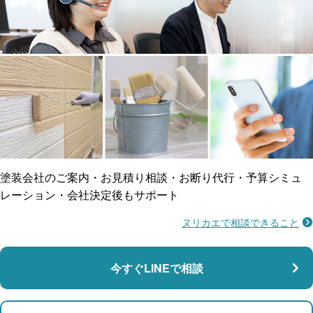
工事保険
雨漏り修繕
ご近所トラブルに
防水工事
賠償保険
塗装会社のご案内・お見積り相談・お断り代行・予算シミュ
レーション・会社決定後もサポート
ヌリカエで相談できること
施工不良に​備える
マンション・アパート対応
瑕疵保険
今すぐLINEで相談
支払い対応