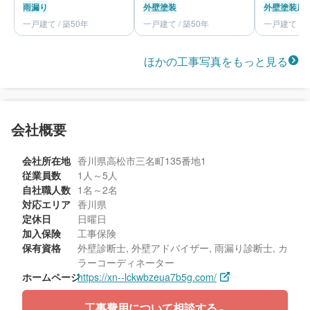
雨漏り
外壁塗装
外壁塗装
屋
一戸建て / 築50年
一戸建て / 築50年
一戸建て / 
ほかの工事写真をもっと見る
会社概要
会社所在地
香川県高松市三名町135番地1
従業員数
1人～5人
自社職人数
1名～2名
対応エリア
香川県
定休日
日曜日
加入保険
工事保険
保有資格
外壁診断士, 外壁アドバイザー, 雨漏り診断士, カ
ラーコーディネーター
ホームページ
https://xn--lckwbzeua7b5g.com/
工事費用について相談する