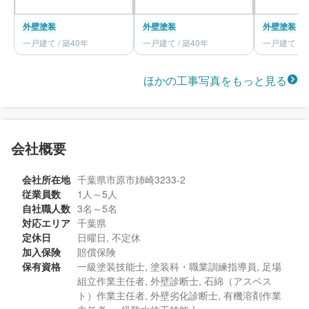
外壁塗装
外壁塗装
外壁塗装
一戸建て / 築40年
一戸建て / 築40年
一戸建て / 
ほかの工事写真をもっと見る
会社概要
会社所在地
千葉県市原市姉崎3233-2
従業員数
1人～5人
自社職人数
3名～5名
対応エリア
千葉県
定休日
日曜日, 不定休
加入保険
賠償保険
保有資格
一級塗装技能士, 塗装科・職業訓練指導員, 足場
組立作業主任者, 外壁診断士, 石綿（アスベス
ト）作業主任者, 外壁劣化診断士, 有機溶剤作業