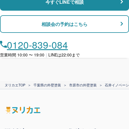
今すぐLINEで相談
支払い対応
相談会の予約はこちら
店舗・事務所対応
月々​分割で​お支払い
0120-839-084
ローン利用
営業時間 10:00 〜 19:00
｜
LINEは22:00まで
カード支払い
ヌリカエTOP
＞
千葉県の外壁塗装
＞
市原市の外壁塗装
＞
石井イノベーシ
電子マネー支払い