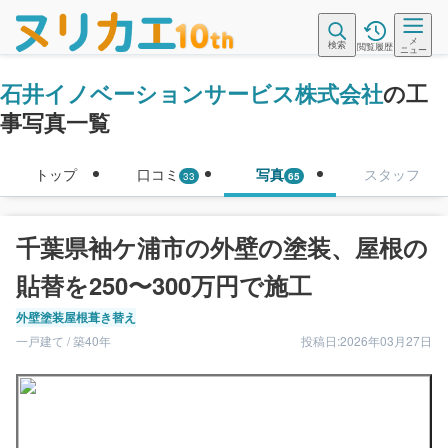
メ
検索
閲覧履歴
ニュー
石井イノベーションサービス株式会社
の工
事写真一覧
トップ
口コミ
写真
スタッフ
33
65
千葉県袖ケ浦市の外壁の塗装、屋根の
貼替を250〜300万円で施工
外壁塗装
屋根葺き替え
一戸建て / 築40年
投稿日:2026年03月27日