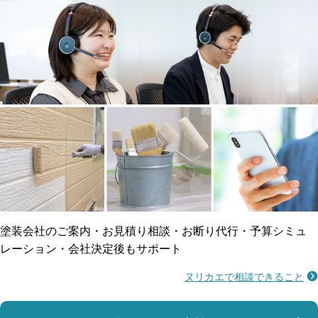
メーカー保証
断熱・遮熱塗料対応
工事保険
雨漏り修繕
ご近所トラブルに
防水工事
賠償保険
塗装会社のご案内・お見積り相談・お断り代行・予算シミュ
レーション・会社決定後もサポート
ヌリカエで相談できること
施工不良に​備える
マンション・アパート対応
瑕疵保険