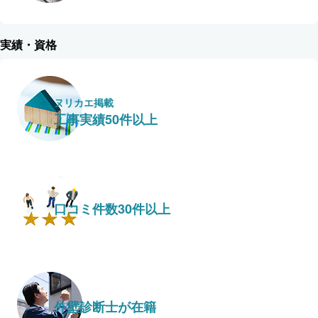
実績・資格
ヌリカエ掲載
工事実績50件以上
口コミ件数30件以上
外壁診断士が在籍