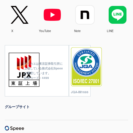
X
YouTube
Note
LINE
ヌリカエは東京証券取引所に
上場している株式会社Speee
が運営しています。
証券コード：4499
JQA-IM1686
グループサイト