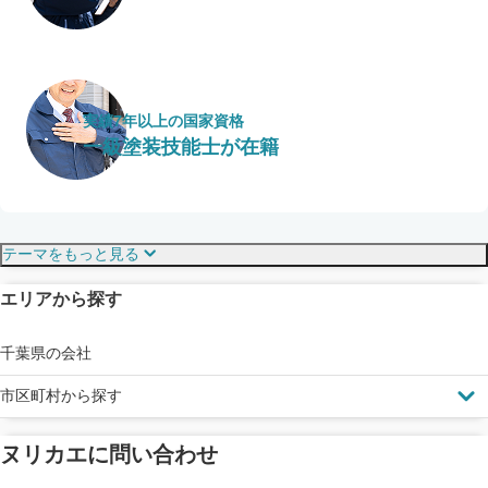
実績7年以上の国家資格
一級塗装技能士が在籍
保証・保険
こだわり・特徴
テーマをもっと見る
エリアから探す
見えにくい屋根も安心
完成保証
ドローン診断
千葉県の会社
市区町村から探す
ヌリカエに問い合わせ
塗料の​品質を​保証
省エネ効果