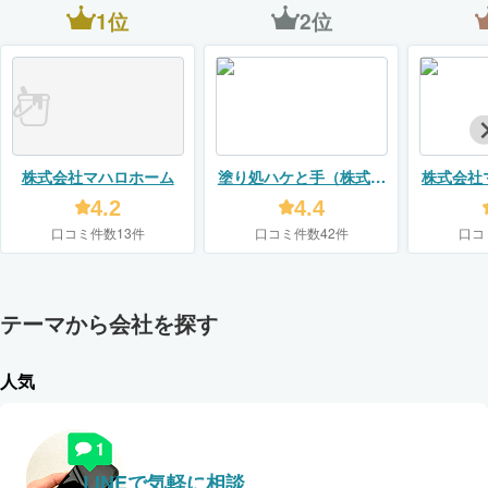
1位
2位
株式会社マハロホーム
塗り処ハケと手（株式会
株式会社
社ユーモア）
4.2
4.4
口コミ件数13件
口コミ件数42件
口コ
テーマから会社を探す
人気
LINEで気軽に相談