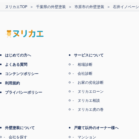
カード支払い
ヌリカエTOP
＞
千葉県の外壁塗装
＞
市原市の外壁塗装
＞
石井イノベーシ
電子マネー支払い
はじめての方へ
サービスについて
よくある質問
相場診断
会社診断
コンテンツポリシー
お家の劣化診断
利用規約
ヌリカエローン
プライバシーポリシー
ヌリカエ相談
ヌリカエ虎の巻
外壁塗装について
戸建て以外のオーナー様へ
会社を探す
マンション