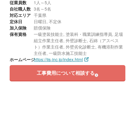
従業員数
1人～5人
自社職人数
3名～5名
対応エリア
千葉県
定休日
日曜日, 不定休
加入保険
賠償保険
保有資格
一級塗装技能士, 塗装科・職業訓練指導員, 足場
組立作業主任者, 外壁診断士, 石綿（アスベス
ト）作業主任者, 外壁劣化診断士, 有機溶剤作業
主任者, 一級防水施工技能士
ホームページ
https://iis-inc.jp/index.html
工事費用について相談する