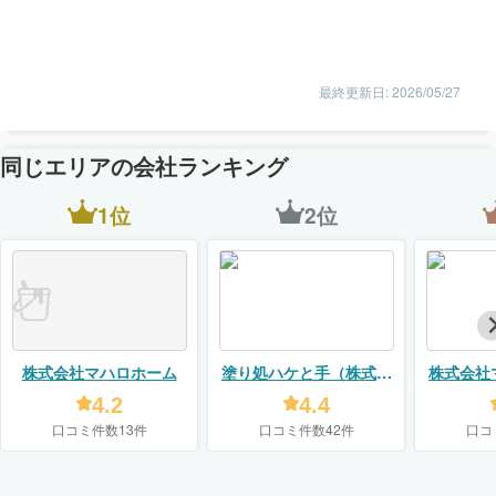
最終更新日: 2026/05/27
同じエリアの会社ランキング
1位
2位
株式会社マハロホーム
塗り処ハケと手（株式会
株式会社
社ユーモア）
4.2
4.4
口コミ件数13件
口コミ件数42件
口コ