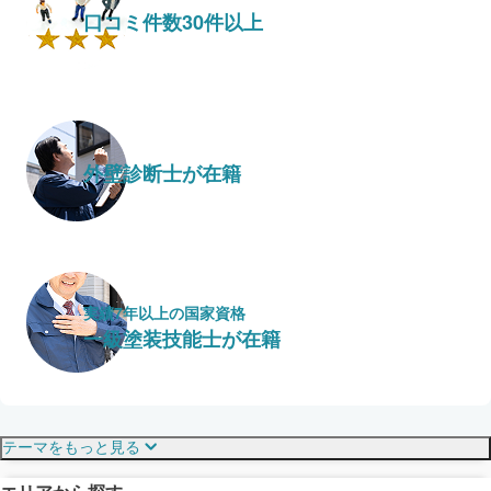
口コミ件数30件以上
外壁診断士が在籍
実績7年以上の国家資格
一級塗装技能士が在籍
保証・保険
こだわり・特徴
テーマをもっと見る