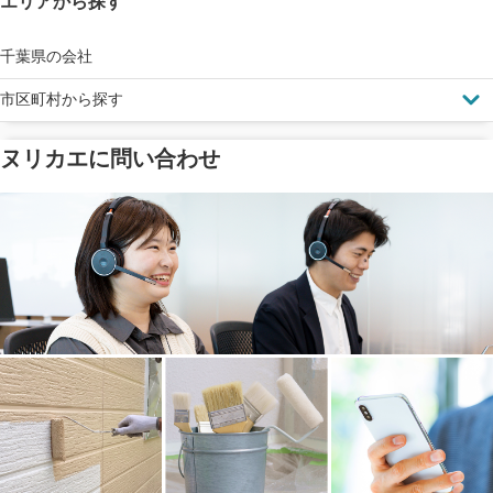
エリアから探す
見えにくい屋根も安心
完成保証
ドローン診断
千葉県の会社
市区町村から探す
ヌリカエに問い合わせ
塗料の​品質を​保証
省エネ効果
メーカー保証
断熱・遮熱塗料対応
工事保険
雨漏り修繕
ご近所トラブルに
防水工事