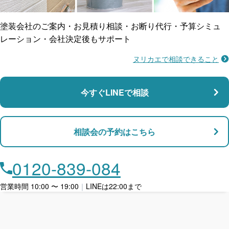
賠償保険
塗装会社のご案内・お見積り相談・お断り代行・予算シミュ
レーション・会社決定後もサポート
ヌリカエで相談できること
施工不良に​備える
マンション・アパート対応
瑕疵保険
今すぐLINEで相談
支払い対応
相談会の予約はこちら
店舗・事務所対応
月々​分割で​お支払い
0120-839-084
ローン利用
営業時間 10:00 〜 19:00
｜
LINEは22:00まで