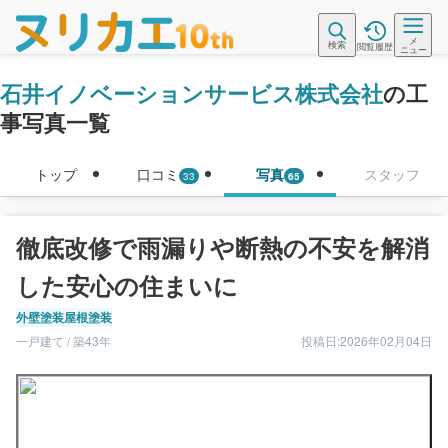
メ
検索
閲覧履歴
ニュー
石井イノベーションサービス株式会社
の工
事写真一覧
トップ
口コミ
写真
スタッフ
33
65
徹底改修で雨漏りや断熱の不安を解消
した安心の住まいに
外壁塗装
屋根塗装
一戸建て / 築43年
投稿日:2026年02月04日