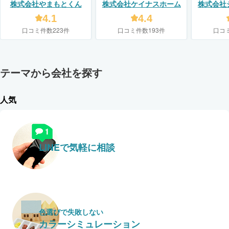
株式会社やまもとくん
株式会社ケイナスホーム
株式会社
4.1
4.4
口コミ件数223件
口コミ件数193件
口コ
テーマから会社を探す
人気
LINEで気軽に相談
色選びで失敗しない
カラーシミュレーション