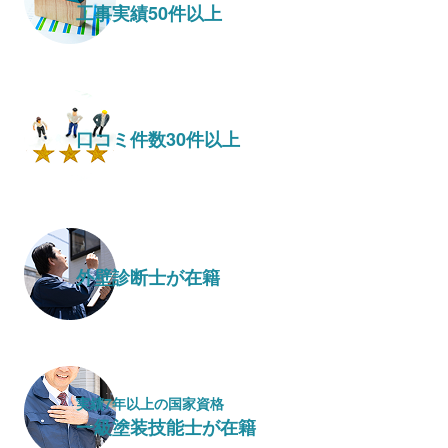
工事実績50件以上
口コミ件数30件以上
外壁診断士が在籍
実績7年以上の国家資格
一級塗装技能士が在籍