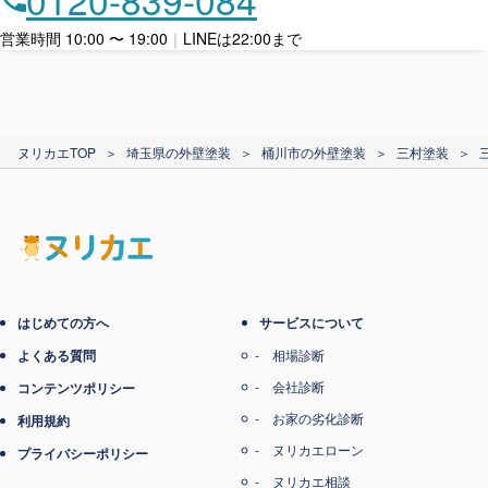
ローン利用
営業時間 10:00 〜 19:00
｜
LINEは22:00まで
カード支払い
ヌリカエTOP
＞
埼玉県の外壁塗装
＞
桶川市の外壁塗装
＞
三村塗装
＞
電子マネー支払い
はじめての方へ
サービスについて
よくある質問
相場診断
会社診断
コンテンツポリシー
お家の劣化診断
利用規約
ヌリカエローン
プライバシーポリシー
ヌリカエ相談