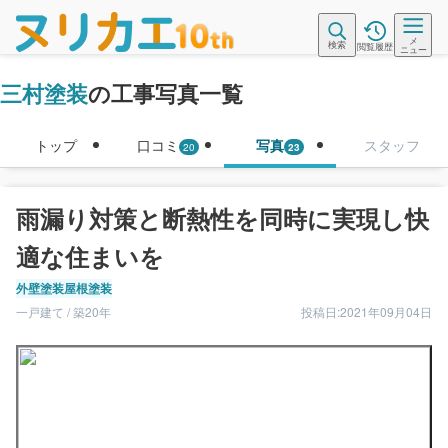
メ
検索
閲覧履歴
ニュー
三村塗装
の工事写真一覧
トップ
口コミ
写真
スタッフ
20
23
雨漏り対策と断熱性を同時に実現し快
適な住まいを
外壁塗装
屋根塗装
一戸建て / 築20年
投稿日:2021年09月04日