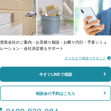
ご近所トラブルに
防水工事
賠償保険
塗装会社のご案内・お見積り相談・お断り代行・予算シミュ
レーション・会社決定後もサポート
ヌリカエで相談できること
施工不良に​備える
マンション・アパート対応
瑕疵保険
今すぐLINEで相談
支払い対応
相談会の予約はこちら
店舗・事務所対応
月々​分割で​お支払い
0120-839-084