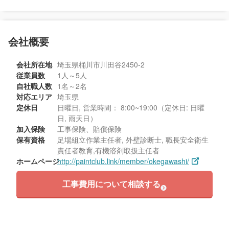
会社概要
会社所在地
埼玉県桶川市川田谷2450-2
従業員数
1人～5人
自社職人数
1名～2名
対応エリア
埼玉県
定休日
日曜日, 営業時間： 8:00~19:00（定休日: 日曜
日, 雨天日）
加入保険
工事保険、賠償保険
保有資格
足場組立作業主任者, 外壁診断士, 職長安全衛生
責任者教育,有機溶剤取扱主任者
ホームページ
http://paintclub.link/member/okegawashi/
工事費用について相談する