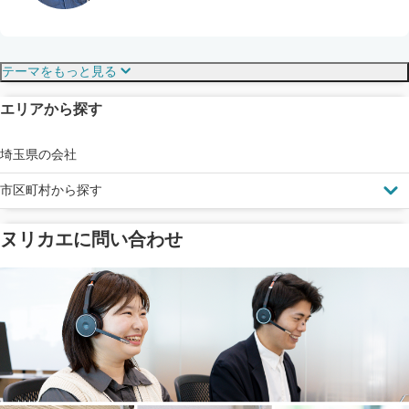
保証・保険
こだわり・特徴
テーマをもっと見る
エリアから探す
見えにくい屋根も安心
完成保証
ドローン診断
埼玉県の会社
市区町村から探す
ヌリカエに問い合わせ
塗料の​品質を​保証
省エネ効果
メーカー保証
断熱・遮熱塗料対応
工事保険
雨漏り修繕