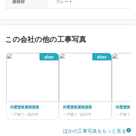
屋根材
スレート
この会社の他の工事写真
after
after
外壁塗装
屋根塗装
外壁塗装
屋根塗装
外壁塗装
一戸建て / 築20年
一戸建て / 築20年
一戸建て / 
ほかの工事写真をもっと見る