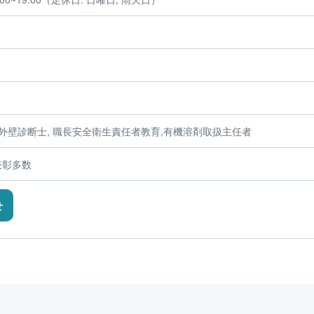
 外壁診断士, 職長安全衛生責任者教育,有機溶剤取扱主任者
表彰多数
せ