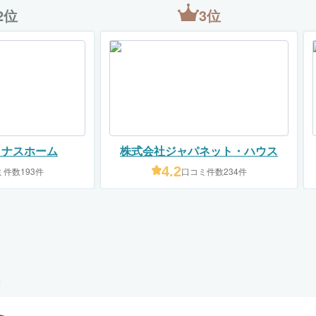
2位
3位
イナスホーム
株式会社ジャパネット・ハウス
4.2
件数193件
口コミ件数234件