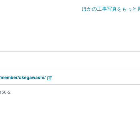
ほかの工事写真をもっと
nk/member/okegawashi/
50-2