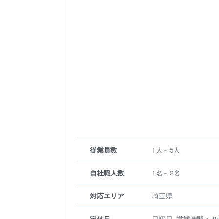
従業員数
1人～5人
自社職人数
1名～2名
対応エリア
埼玉県
定休日
日曜日, 営業時間： 8: