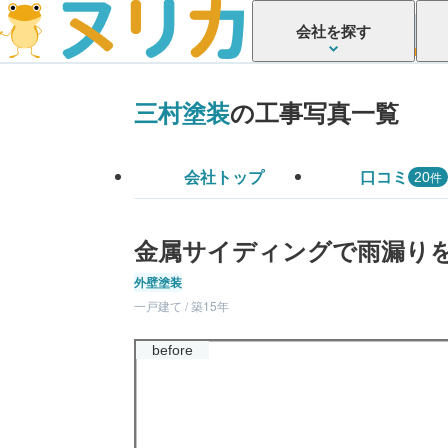
会社を探す
三村塗装
の工事写真一覧
会社トップ
口コミ
件
20
金属サイディングで雨漏り
外壁塗装
一戸建て / 築15年
before