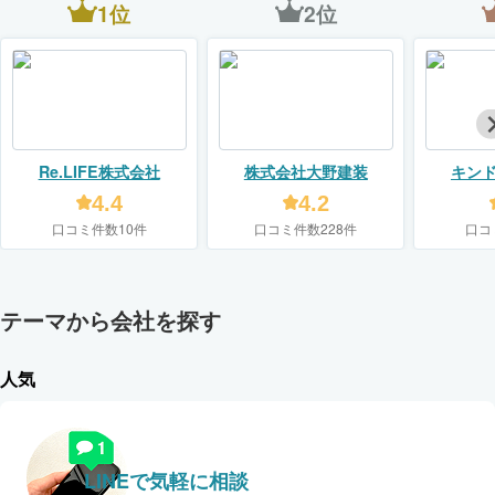
1位
2位
Re.LIFE株式会社
株式会社大野建装
キン
【KIN
4.4
4.2
口コミ件数10件
口コミ件数228件
口コ
テーマから会社を探す
人気
LINEで気軽に相談