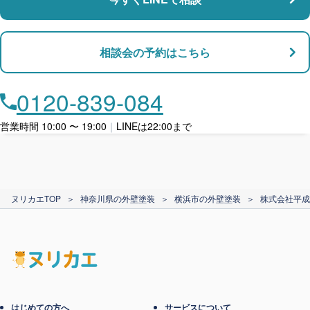
支払い対応
相談会の予約はこちら
店舗・事務所対応
月々​分割で​お支払い
0120-839-084
ローン利用
営業時間 10:00 〜 19:00
｜
LINEは22:00まで
カード支払い
ヌリカエTOP
＞
神奈川県の外壁塗装
＞
横浜市の外壁塗装
＞
株式会社平成
電子マネー支払い
はじめての方へ
サービスについて