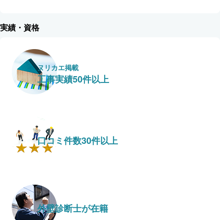
実績・資格
ヌリカエ掲載
工事実績50件以上
口コミ件数30件以上
外壁診断士が在籍