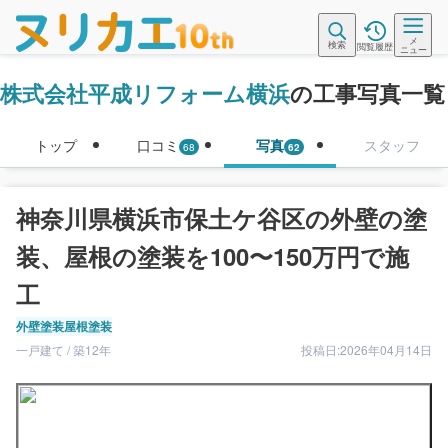
メ
検索
閲覧履歴
ニュー
株式会社平成リフォーム横浜
の工事写真一覧
トップ
口コミ
写真
スタッフ
68
62
神奈川県横浜市保土ケ谷区の外壁の塗
装、屋根の塗装を100〜150万円で施
工
外壁塗装
屋根塗装
一戸建て / 築12年
投稿日:2026年04月14日