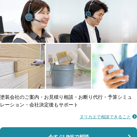
工事保険
雨漏り修繕
ご近所トラブルに
防水工事
賠償保険
塗装会社のご案内・お見積り相談・お断り代行・予算シミュ
レーション・会社決定後もサポート
ヌリカエで相談できること
施工不良に​備える
マンション・アパート対応
瑕疵保険
今すぐLINEで相談