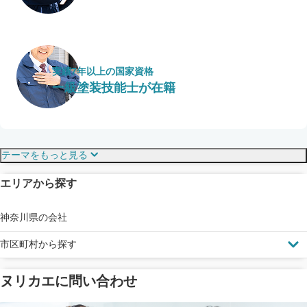
実績7年以上の国家資格
一級塗装技能士が在籍
保証・保険
こだわり・特徴
テーマをもっと見る
エリアから探す
見えにくい屋根も安心
完成保証
ドローン診断
神奈川県の会社
市区町村から探す
ヌリカエに問い合わせ
塗料の​品質を​保証
省エネ効果
メーカー保証
断熱・遮熱塗料対応