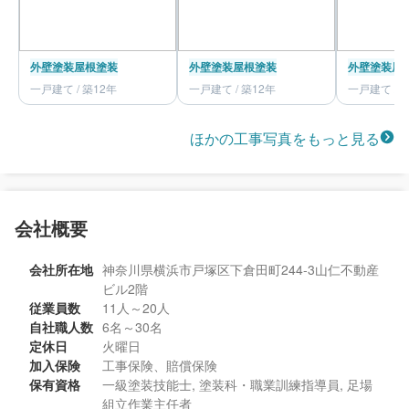
外壁塗装
屋根塗装
外壁塗装
屋根塗装
外壁塗装
屋
一戸建て / 築12年
一戸建て / 築12年
一戸建て / 
ほかの工事写真をもっと見る
会社概要
会社所在地
神奈川県横浜市戸塚区下倉田町244-3山仁不動産
ビル2階
従業員数
11人～20人
自社職人数
6名～30名
定休日
火曜日
加入保険
工事保険、賠償保険
保有資格
一級塗装技能士, 塗装科・職業訓練指導員, 足場
組立作業主任者