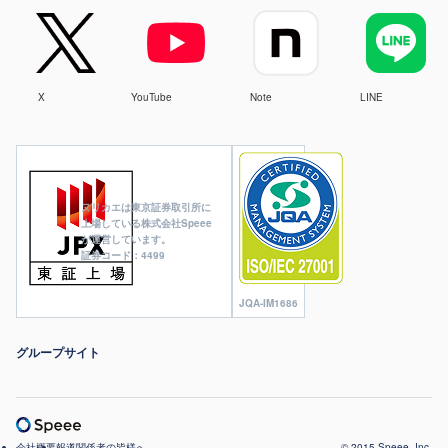
X
YouTube
Note
LINE
ヌリカエは東京証券取引所に
上場している株式会社Speee
が運営しています。
証券コード：4499
JQA-IM1686
グループサイト
会社概要
報道関係者の皆様へ
© 2015 Speee, Inc.