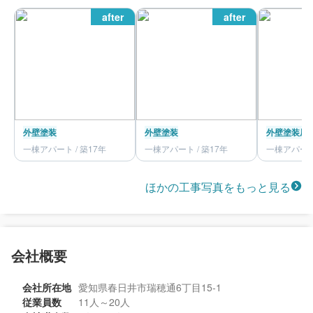
after
after
外壁塗装
外壁塗装
外壁塗装
屋
一棟アパート / 築17年
一棟アパート / 築17年
一棟アパート 
ほかの工事写真をもっと見る
会社概要
会社所在地
愛知県春日井市瑞穂通6丁目15-1
従業員数
11人～20人