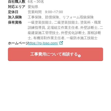
自社職人数
6名～30名
対応エリア
愛知県
定休日
営業時間 9:00~17:00
加入保険
工事保険、賠償保険、リフォーム瑕疵保険
保有資格
一級塗装技能士, 二級塗装技能士, 塗装科・職業
訓練指導員, 足場組立作業主任者, 外壁診断士, 二
級建築施工管理技士, 外壁劣化診断士, 屋根診断
士, 有機溶剤作業主任者, 一級防水施工技能士
ホームページ
https://rp-toso.com/
工事費用について相談する