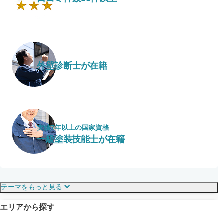
外壁診断士が在籍
実績7年以上の国家資格
一級塗装技能士が在籍
保証・保険
こだわり・特徴
テーマをもっと見る
エリアから探す
見えにくい屋根も安心