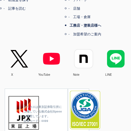
記事を読む
店舗
工場・倉庫
工務店・塗装店様へ
加盟希望のご案内
X
YouTube
Note
LINE
ヌリカエは東京証券取引所に
上場している株式会社Speee
が運営しています。
証券コード：4499