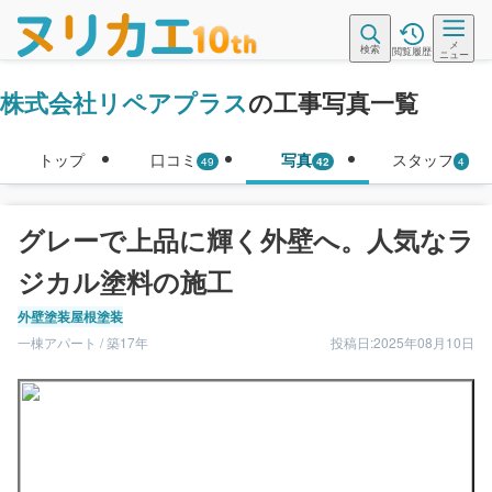
メ
検索
閲覧履歴
ニュー
株式会社リペアプラス
の工事写真一覧
トップ
口コミ
写真
スタッフ
49
42
4
グレーで上品に輝く外壁へ。人気なラ
ジカル塗料の施工
外壁塗装
屋根塗装
一棟アパート / 築17年
投稿日:2025年08月10日