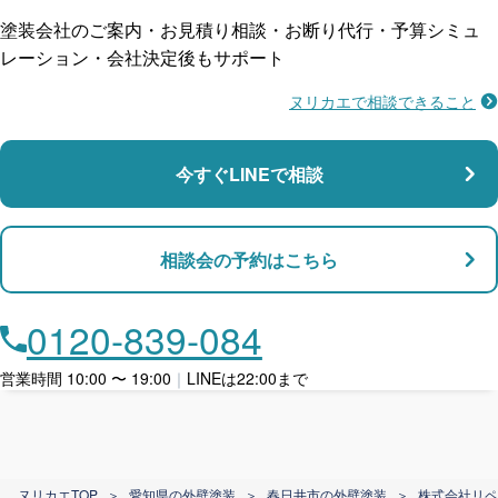
塗装会社のご案内・お見積り相談・お断り代行・予算シミュ
レーション・会社決定後もサポート
ヌリカエで相談できること
施工不良に​備える
マンション・アパート対応
瑕疵保険
今すぐLINEで相談
支払い対応
相談会の予約はこちら
店舗・事務所対応
月々​分割で​お支払い
0120-839-084
ローン利用
営業時間 10:00 〜 19:00
｜
LINEは22:00まで
カード支払い
ヌリカエTOP
＞
愛知県の外壁塗装
＞
春日井市の外壁塗装
＞
株式会社リペ