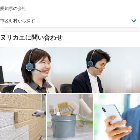
完成保証
ドローン診断
愛知県の会社
市区町村から探す
ヌリカエに問い合わせ
塗料の​品質を​保証
省エネ効果
メーカー保証
断熱・遮熱塗料対応
工事保険
雨漏り修繕
ご近所トラブルに
防水工事
賠償保険