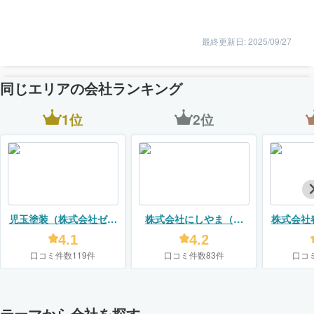
最終更新日: 2025/09/27
同じエリアの会社ランキング
1位
2位
児玉塗装（株式会社ゼロ
株式会社にしやま（リ
株式会社
プラス）
フォームスタジオ ニシヤ
4.1
4.2
マ）
口コミ件数119件
口コミ件数83件
口コ
テーマから会社を探す