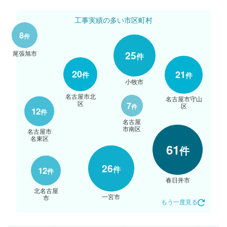
工事実績の多い市区町村
8
件
25
尾張旭市
件
20
21
件
件
小牧市
名古屋市北
名古屋市守山
区
7
区
件
12
件
名古屋
市南区
名古屋市
名東区
61
件
26
件
12
件
春日井市
北名古屋
一宮市
市
もう一度見る