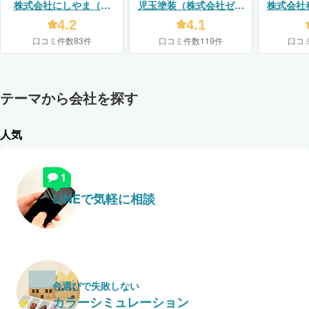
株式会社にしやま（リ
児玉塗装（株式会社ゼロ
株式会社
フォームスタジオ ニシヤ
プラス）
4.2
4.1
マ）
口コミ件数83件
口コミ件数119件
口コ
テーマから会社を探す
人気
LINEで気軽に相談
色選びで失敗しない
カラーシミュレーション