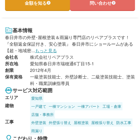
金額を知る
問い合わせ
基本情報
春日井市の外壁･屋根塗装＆雨漏り専門店のリペアプラスです！
『全額返金保証付き、安心塗装』 春日井市にショールームがある
【超・地域密...
もっと見る
会社名
株式会社リペアプラス
所在地
愛知県春日井市瑞穂通6丁目15-1
創業
2012年4月
保有資格
一級塗装技能士、外壁診断士、二級塗装技能士、塗装
科・職業訓練指導員
サービス対応範囲
エリア
愛知県
建物
一戸建て
一棟マンション
一棟アパート
工場・倉庫
店舗・事務所
工事
外壁塗装
外壁張り替え
屋根塗装
屋根張り替え
防水工事
雨漏り
こだわり・特徴