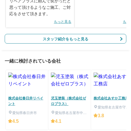
リペアプラスに頼んで良かったと
思って頂けるようなご施工、ご対
応をさせて頂きます。
もっと見る
もっ
スタッフ紹介をもっと見る
一緒に検討されている会社
株式会社春日井リペイ
児玉塗装（株式会社ゼ
株式会社あすか工務店
ント
ロプラス）
愛知県名古屋市守山
愛知県春日井市
愛知県名古屋市中川
区
3.8
区
4.5
4.1