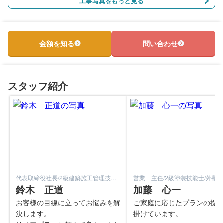
工事写真をもっと見る
金額を知る
問い合わせ
スタッフ紹介
代表取締役社長/2級建築施工管理技士/2
営業 主任/2級塗装技能士/外壁診
級ファイナンシャルプランナー/外壁診
鈴木 正道
外装劣化診断士
加藤 心一
断士/屋根診断士
お客様の目線に立ってお悩みを解
ご家庭に応じたプランの提
決します。
掛けています。