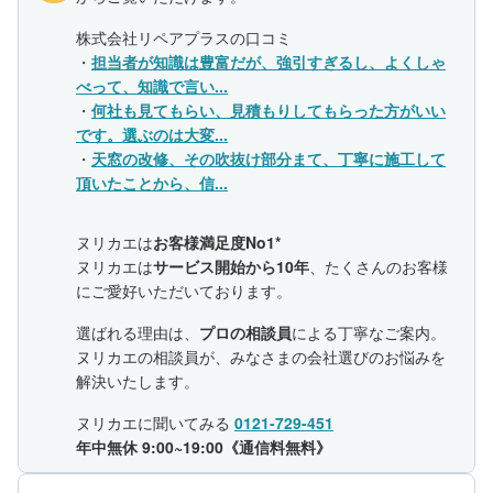
株式会社リペアプラスの口コミ
・
担当者が知識は豊富だが、強引すぎるし、よくしゃ
べって、知識で言い...
・
何社も見てもらい、見積もりしてもらった方がいい
です。選ぶのは大変...
・
天窓の改修、その吹抜け部分まて、丁寧に施工して
頂いたことから、信...
ヌリカエは
お客様満足度No1*
ヌリカエは
サービス開始から10年
、たくさんのお客様
にご愛好いただいております。
選ばれる理由は、
プロの相談員
による丁寧なご案内。
ヌリカエの相談員が、みなさまの会社選びのお悩みを
解決いたします。
ヌリカエに聞いてみる
0121-729-451
年中無休 9:00~19:00《通信料無料》