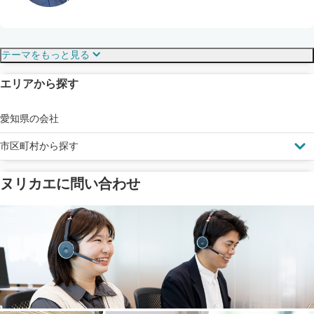
保証・保険
こだわり・特徴
テーマをもっと見る
エリアから探す
見えにくい屋根も安心
完成保証
ドローン診断
愛知県の会社
市区町村から探す
ヌリカエに問い合わせ
塗料の​品質を​保証
省エネ効果
メーカー保証
断熱・遮熱塗料対応
工事保険
雨漏り修繕