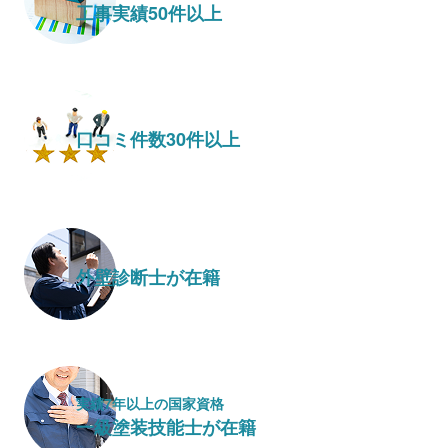
工事実績50件以上
口コミ件数30件以上
外壁診断士が在籍
実績7年以上の国家資格
一級塗装技能士が在籍