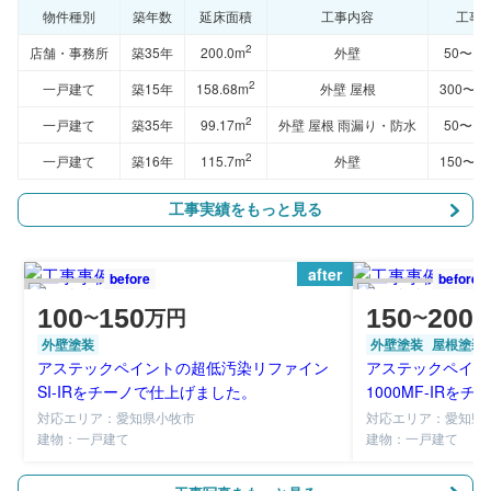
物件種別
築年数
延床面積
工事内容
工事
2
店舗・事務所
築35年
200.0m
外壁
50〜1
2
一戸建て
築15年
158.68m
外壁 屋根
300〜3
2
一戸建て
築35年
99.17m
外壁 屋根 雨漏り・防水
50〜1
2
一戸建て
築16年
115.7m
外壁
150〜2
工事実績をもっと見る
after
before
before
100
150
150
200
万円
〜
〜
外壁塗装
外壁塗装
屋根塗装
アステックペイントの超低汚染リファイン
アステックペイン
SI-IRをチーノで仕上げました。
1000MF-IR
対応エリア：愛知県小牧市
対応エリア：愛知県
建物：一戸建て
建物：一戸建て