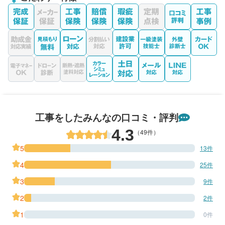
工事をしたみんなの口コミ・評判
4.3
（49件）
5
13件
4
25件
3
9件
2
2件
1
0件