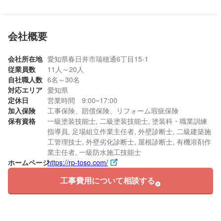
会社概要
会社所在地
愛知県春日井市瑞穂通6丁目15-1
従業員数
11人～20人
自社職人数
6名～30名
対応エリア
愛知県
定休日
営業時間 9:00~17:00
加入保険
工事保険、賠償保険、リフォーム瑕疵保険
保有資格
一級塗装技能士, 二級塗装技能士, 塗装科・職業訓練
指導員, 足場組立作業主任者, 外壁診断士, 二級建築施
工管理技士, 外壁劣化診断士, 屋根診断士, 有機溶剤作
業主任者, 一級防水施工技能士
ホームページ
https://rp-toso.com/
工事費用について相談する