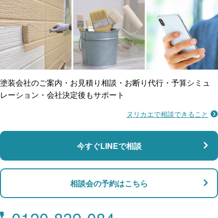
ご近所トラブルに
防水工事
賠償保険
塗装会社のご案内・お見積り相談・お断り代行・予算シミュ
レーション・会社決定後もサポート
ヌリカエで相談できること
施工不良に​備える
マンション・アパート対応
瑕疵保険
今すぐLINEで相談
支払い対応
相談会の予約はこちら
店舗・事務所対応
月々​分割で​お支払い
0120-839-084