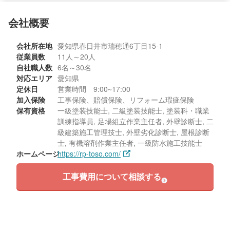
会社概要
会社所在地
愛知県春日井市瑞穂通6丁目15-1
従業員数
11人～20人
自社職人数
6名～30名
対応エリア
愛知県
定休日
営業時間 9:00~17:00
加入保険
工事保険、賠償保険、リフォーム瑕疵保険
保有資格
一級塗装技能士, 二級塗装技能士, 塗装科・職業
訓練指導員, 足場組立作業主任者, 外壁診断士, 二
級建築施工管理技士, 外壁劣化診断士, 屋根診断
士, 有機溶剤作業主任者, 一級防水施工技能士
ホームページ
https://rp-toso.com/
工事費用について相談する