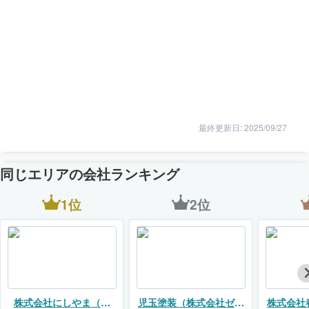
最終更新日: 2025/09/27
同じエリアの会社ランキング
1位
2位
株式会社にしやま（リ
児玉塗装（株式会社ゼロ
株式会社