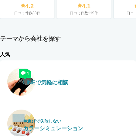
フォームスタジオ ニシヤ
プラス）
4.2
4.1
マ）
口コミ件数83件
口コミ件数119件
口コ
テーマから会社を探す
人気
LINEで気軽に相談
色選びで失敗しない
カラーシミュレーション