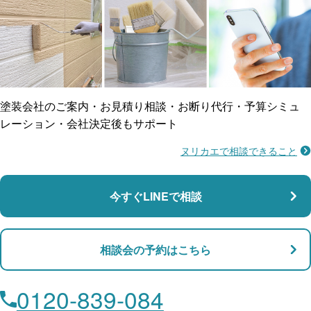
ご近所トラブルに
防水工事
賠償保険
塗装会社のご案内・お見積り相談・お断り代行・予算シミュ
レーション・会社決定後もサポート
ヌリカエで相談できること
施工不良に​備える
マンション・アパート対応
瑕疵保険
今すぐLINEで相談
支払い対応
相談会の予約はこちら
店舗・事務所対応
月々​分割で​お支払い
0120-839-084
ローン利用