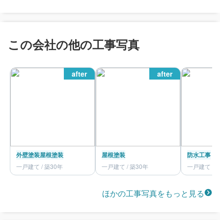
この会社の他の工事写真
after
after
外壁塗装
屋根塗装
屋根塗装
防水工事
一戸建て / 築30年
一戸建て / 築30年
一戸建て / 
ほかの工事写真をもっと見る