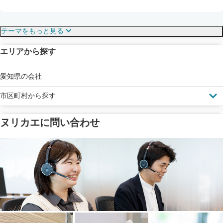
保証・保険
こだわり・特徴
テーマをもっと見る
エリアから探す
見えにくい屋根も安心
完成保証
ドローン診断
愛知県の会社
市区町村から探す
ヌリカエに問い合わせ
塗料の​品質を​保証
省エネ効果
メーカー保証
断熱・遮熱塗料対応
工事保険
雨漏り修繕