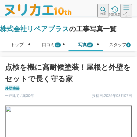
メ
検索
閲覧履歴
ニュー
株式会社リペアプラス
の工事写真一覧
トップ
口コミ
写真
スタッフ
49
42
4
点検を機に高耐候塗装！屋根と外壁を
セットで長く守る家
外壁塗装
一戸建て / 築30年
投稿日:2025年08月07日