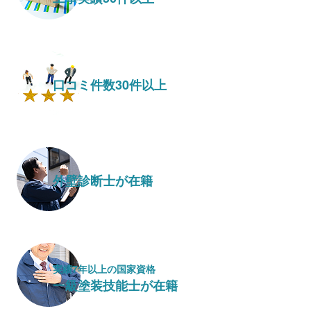
口コミ件数30件以上
外壁診断士が在籍
実績7年以上の国家資格
一級塗装技能士が在籍