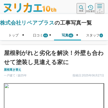
メ
検索
閲覧履歴
ニュー
株式会社リペアプラス
の工事写真一覧
トップ
口コミ
写真
スタッフ
49
42
4
屋根剥がれと劣化を解決！外壁も合わ
せて塗装し見違える家に
屋根葺き替え
一戸建て / 築25年
投稿日:2025年06月27日