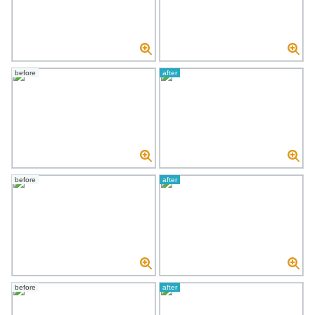
before
after
before
after
before
after