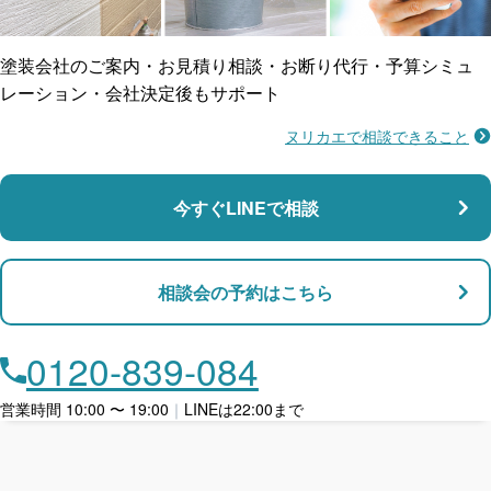
防水工事
賠償保険
塗装会社のご案内・お見積り相談・お断り代行・予算シミュ
レーション・会社決定後もサポート
ヌリカエで相談できること
施工不良に​備える
マンション・アパート対応
瑕疵保険
今すぐLINEで相談
支払い対応
相談会の予約はこちら
店舗・事務所対応
月々​分割で​お支払い
0120-839-084
ローン利用
営業時間 10:00 〜 19:00
｜
LINEは22:00まで