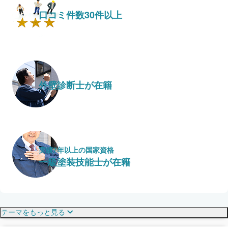
口コミ件数30件以上
外壁診断士が在籍
実績7年以上の国家資格
一級塗装技能士が在籍
保証・保険
こだわり・特徴
テーマをもっと見る