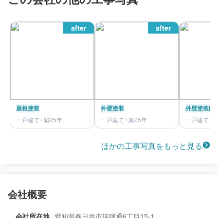
after
after
屋根塗装
外壁塗装
外壁塗装
雨
一戸建て / 築25年
一戸建て / 築25年
一戸建て / 
ほかの工事写真をもっと見る
会社概要
会社所在地
愛知県春日井市瑞穂通6丁目15-1