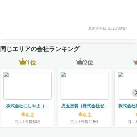
最終更新日: 2025/09/27
同じエリアの会社ランキング
1位
2位
株式会社にしやま（リ
児玉塗装（株式会社ゼロ
株式会社
フォームスタジオ ニシヤ
プラス）
4.2
4.1
マ）
口コミ件数83件
口コミ件数119件
口コ