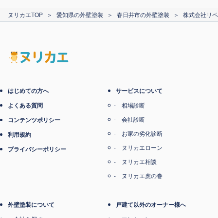
カード支払い
ヌリカエTOP
＞
愛知県の外壁塗装
＞
春日井市の外壁塗装
＞
株式会社リペ
電子マネー支払い
はじめての方へ
サービスについて
よくある質問
相場診断
会社診断
コンテンツポリシー
お家の劣化診断
利用規約
ヌリカエローン
プライバシーポリシー
ヌリカエ相談
ヌリカエ虎の巻
外壁塗装について
戸建て以外のオーナー様へ