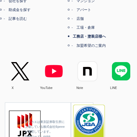
会社を探す
マンション
助成金を探す
アパート
記事を読む
店舗
工場・倉庫
工務店・塗装店様へ
加盟希望のご案内
X
YouTube
Note
LINE
ヌリカエは東京証券取引所に
上場している株式会社Speee
が運営しています。
証券コード：4499