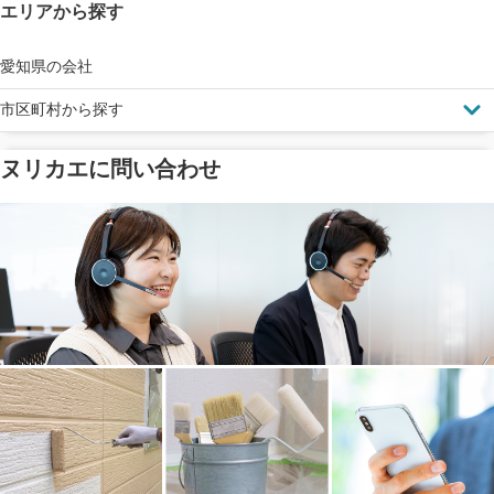
エリアから探す
見えにくい屋根も安心
完成保証
ドローン診断
愛知県の会社
市区町村から探す
ヌリカエに問い合わせ
塗料の​品質を​保証
省エネ効果
メーカー保証
断熱・遮熱塗料対応
工事保険
雨漏り修繕
ご近所トラブルに