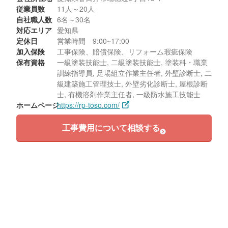
従業員数
11人～20人
自社職人数
6名～30名
対応エリア
愛知県
定休日
営業時間 9:00~17:00
加入保険
工事保険、賠償保険、リフォーム瑕疵保険
保有資格
一級塗装技能士, 二級塗装技能士, 塗装科・職業
訓練指導員, 足場組立作業主任者, 外壁診断士, 二
級建築施工管理技士, 外壁劣化診断士, 屋根診断
士, 有機溶剤作業主任者, 一級防水施工技能士
ホームページ
https://rp-toso.com/
工事費用について相談する