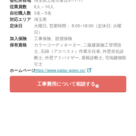
会社所在地
埼玉県上尾市泉台3-11-17
従業員数
6人～10人
自社職人数
3名～5名
対応エリア
埼玉県
定休日
火曜日, 営業時間： 8:00~18:00（定休日: 火曜
日）
加入保険
工事保険、賠償保険
保有資格
カラーコーディネーター, 二級建築施工管理技
士, 石綿（アスベスト）作業主任者, 外壁劣化診
断士, 外壁アドバイザー, 屋根診断士, 宅地建物取
引士
ホームページ
https://www.gaiso-ageo.co/
工事費用について相談する