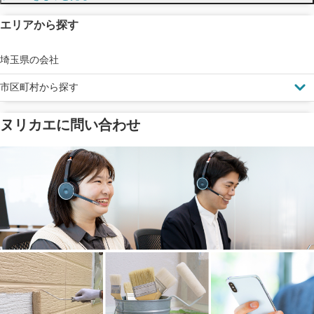
エリアから探す
見えにくい屋根も安心
完成保証
ドローン診断
埼玉県の会社
市区町村から探す
ヌリカエに問い合わせ
塗料の​品質を​保証
省エネ効果
メーカー保証
断熱・遮熱塗料対応
工事保険
雨漏り修繕