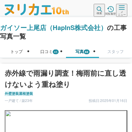
メ
検索
閲覧履歴
ニュー
ガイソー上尾店（HapInS株式会社）
の工事
写真一覧
トップ
口コミ
写真
スタッフ
45
68
赤外線で雨漏り調査！梅雨前に直し透
けないよう重ね塗り
外壁塗装
屋根塗装
一戸建て / 築23年
投稿日:2025年01月16日