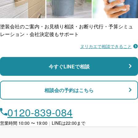
ご近所トラブルに
防水工事
賠償保険
塗装会社のご案内・お見積り相談・お断り代行・予算シミュ
レーション・会社決定後もサポート
ヌリカエで相談できること
施工不良に​備える
マンション・アパート対応
瑕疵保険
今すぐLINEで相談
支払い対応
相談会の予約はこちら
店舗・事務所対応
月々​分割で​お支払い
0120-839-084
ローン利用
営業時間 10:00 〜 19:00
｜
LINEは22:00まで