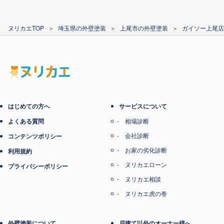
カード支払い
ヌリカエTOP
＞
埼玉県の外壁塗装
＞
上尾市の外壁塗装
＞
ガイソー上尾店（
電子マネー支払い
はじめての方へ
サービスについて
よくある質問
相場診断
会社診断
コンテンツポリシー
お家の劣化診断
利用規約
ヌリカエローン
プライバシーポリシー
ヌリカエ相談
ヌリカエ虎の巻
外壁塗装について
戸建て以外のオーナー様へ