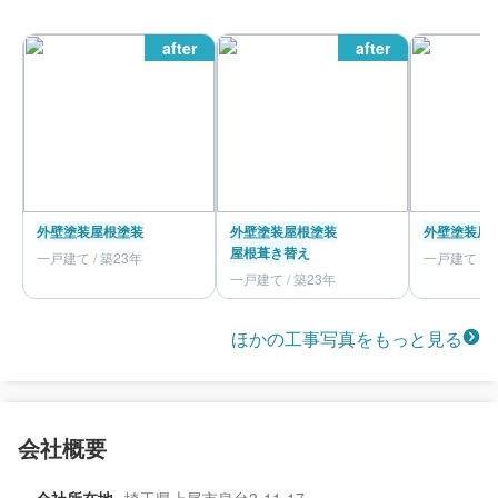
after
after
外壁塗装
屋根塗装
外壁塗装
屋根塗装
外壁塗装
屋
屋根葺き替え
一戸建て / 築23年
一戸建て / 
一戸建て / 築23年
ほかの工事写真をもっと見る
会社概要