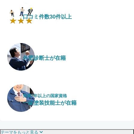
口コミ件数30件以上
外壁診断士が在籍
実績7年以上の国家資格
一級塗装技能士が在籍
保証・保険
こだわり・特徴
テーマをもっと見る