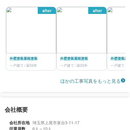
after
after
外壁塗装
屋根塗装
外壁塗装
屋根塗装
外壁塗装
屋
一戸建て / 築33年
一戸建て / 築33年
一戸建て / 
ほかの工事写真をもっと見る
会社概要
会社所在地
埼玉県上尾市泉台3-11-17
従業員数
6人～10人