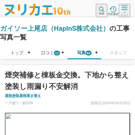
メ
検索
閲覧履歴
ニュー
ガイソー上尾店（HapInS株式会社）
の工事
写真一覧
トップ
口コミ
写真
スタッフ
45
68
煙突補修と棟板金交換。下地から整え
塗装し雨漏り不安解消
屋根塗装
屋根葺き替え
一戸建て / 築33年
投稿日:2024年06月26日