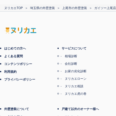
カード支払い
ヌリカエTOP
＞
埼玉県の外壁塗装
＞
上尾市の外壁塗装
＞
ガイソー上尾店（
電子マネー支払い
はじめての方へ
サービスについて
よくある質問
相場診断
会社診断
コンテンツポリシー
お家の劣化診断
利用規約
ヌリカエローン
プライバシーポリシー
ヌリカエ相談
ヌリカエ虎の巻
外壁塗装について
戸建て以外のオーナー様へ