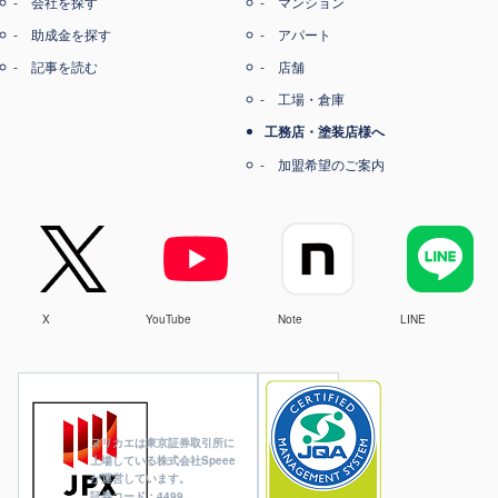
会社を探す
マンション
助成金を探す
アパート
記事を読む
店舗
工場・倉庫
工務店・塗装店様へ
加盟希望のご案内
X
YouTube
Note
LINE
ヌリカエは東京証券取引所に
上場している株式会社Speee
が運営しています。
証券コード：4499