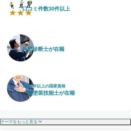
口コミ件数30件以上
外壁診断士が在籍
実績7年以上の国家資格
一級塗装技能士が在籍
保証・保険
こだわり・特徴
テーマをもっと見る