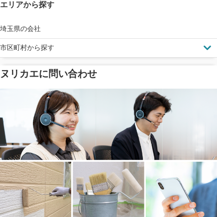
エリアから探す
見えにくい屋根も安心
完成保証
ドローン診断
埼玉県の会社
市区町村から探す
ヌリカエに問い合わせ
塗料の​品質を​保証
省エネ効果
メーカー保証
断熱・遮熱塗料対応
工事保険
雨漏り修繕
ご近所トラブルに