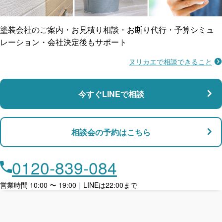
防水工事
賠償保険
塗装会社のご案内・お見積り相談・お断り代行・予算シミュ
レーション・会社決定後もサポート
ヌリカエで相談できること
施工不良に​備える
マンション・アパート対応
瑕疵保険
今すぐLINEで相談
支払い対応
相談会の予約はこちら
店舗・事務所対応
月々​分割で​お支払い
0120-839-084
ローン利用
営業時間 10:00 〜 19:00
｜
LINEは22:00まで