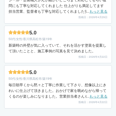
問にも丁寧な対応してくれました 仕上がりも満足してます
担当営業、監督者も丁寧な対応してくれました安心して依頼
...
もっと見る
できました仕上がり説明も手順ごと写真を添付しており使用
投稿日：2026年4月29日
の材料を写真添付し使用後も写真で説明してもらいました
5.0
50代/女性/香川県高松市/築19年
新築時の外壁が気に入っていて、それを活かす塗装を提案し
て頂いたことと、施工事例の写真を見て決めました。
投稿日：2026年4月22日
5.0
50代/女性/香川県高松市/築19年
毎日朝早くから黙々と丁寧に作業して下さり、想像以上にき
れいに仕上げて頂きました。おかげで家を眺めながら帰って
くるのが楽しみになりました。営業担当者さんも、メールで
...
もっと見る
細かく連絡頂きありがとうございました。
投稿日：2026年4月22日