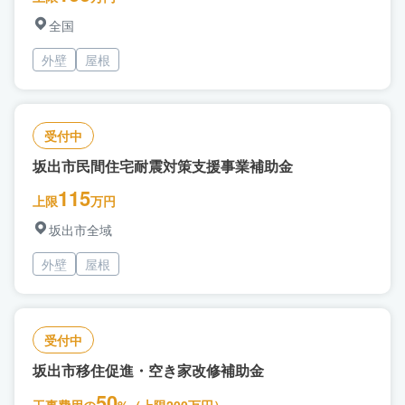
全国
外壁
屋根
受付中
坂出市民間住宅耐震対策支援事業補助金
115
上限
万円
坂出市全域
外壁
屋根
受付中
坂出市移住促進・空き家改修補助金
50
工事費用の
%（上限200万円）