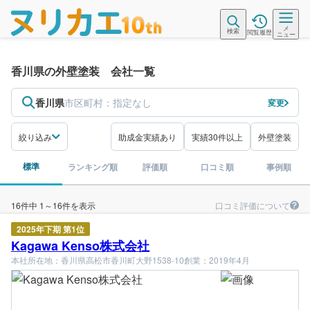
メ
検索
閲覧履歴
ニュー
香川県の外壁塗装 会社一覧
香川県
市区町村：
指定なし
変更
絞り込み
助成金実績あり
実績30件以上
外壁塗装
標準
ランキング順
評価順
口コミ順
事例順
口コミ評価について
16件中 1～16件を表示
2025年下期 第1位
Kagawa Kenso株式会社
本社所在地：香川県高松市香川町大野1538-10
創業：2019年4月