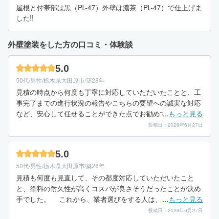
屋根と付帯部は黒（PL-47）外壁は濃茶（PL-47）で仕上げま
した!!
外壁塗装をした方の口コミ・体験談
5.0
50代/男性/栃木県大田原市/築28年
見積の時点から何度も丁寧に対応していただいたことと、工
事完了までの進行状況の報告やこちらの要望への誠実な対応
など、安心して任せることができた点でお勧めです。そし
...
もっと見る
て、塗装が終わった時の仕上がりがまるで新築のようで素晴
投稿日：2026年6月27日
らしかったところです。
5.0
50代/男性/栃木県大田原市/築28年
見積も何度も見直して、その都度対応していただいたこと
と、塗料の耐久性が高くコスパが良さそうだったことが決め
手でした。 これから、業者選びをする人は、これから何年
...
もっと見る
今の家に住むか、かけられる予算はいくらまでか、一度決め
投稿日：2026年6月27日