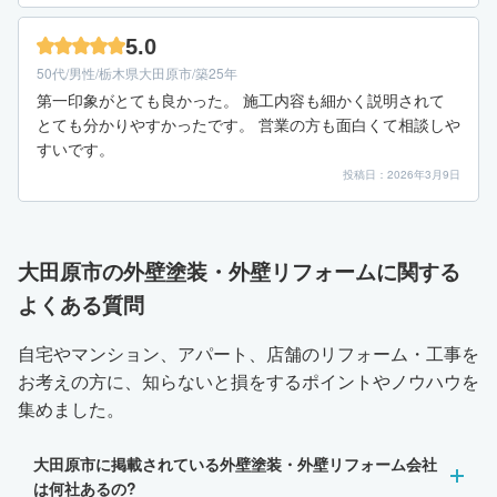
た色に飽きずに住めるかなど、その重要視する点によって業
者選びも違ってくると思いますので、じっくり検討すること
5.0
をお勧めします。
50代/男性/栃木県大田原市/築25年
第一印象がとても良かった。 施工内容も細かく説明されて
とても分かりやすかったです。 営業の方も面白くて相談しや
すいです。
投稿日：2026年3月9日
大田原市の外壁塗装・外壁リフォームに関する
よくある質問
自宅やマンション、アパート、店舗のリフォーム・工事を
お考えの方に、知らないと損をするポイントやノウハウを
集めました。
大田原市に掲載されている外壁塗装・外壁リフォーム会社
は何社あるの?