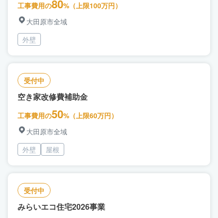
80
工事費用の
%（上限100万円）
大田原市全域
外壁
受付中
空き家改修費補助金
50
工事費用の
%（上限60万円）
大田原市全域
外壁
屋根
受付中
みらいエコ住宅2026事業