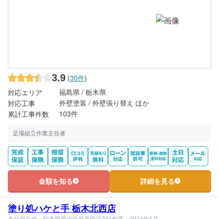
3.9
(
30件
)
福島県 / 栃木県
対応エリア
外壁塗装 / 外壁張り替え ほか
対応工事
103件
累計工事件数
足場組立作業主任者
金額を知る
詳細を見る
塗り処ハケと手 栃木北西店
本社所在地：栃木県那須塩原市槻沢231
創業：2024年1月