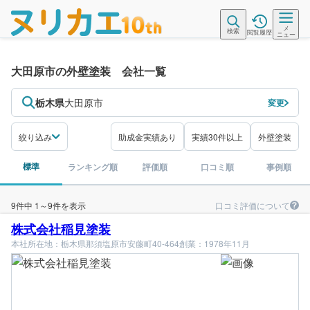
メ
検索
閲覧履歴
ニュー
大田原市の外壁塗装 会社一覧
栃木県
大田原市
変更
絞り込み
助成金実績あり
実績30件以上
外壁塗装
標準
ランキング順
評価順
口コミ順
事例順
口コミ評価について
9件中 1～9件を表示
株式会社稲見塗装
本社所在地：栃木県那須塩原市安藤町40-464
創業：1978年11月