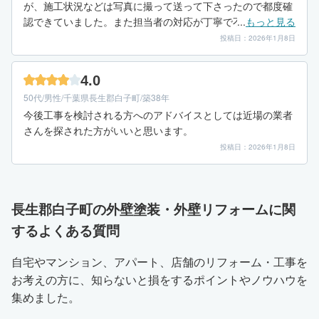
が、施工状況などは写真に撮って送って下さったので都度確
認できていました。また担当者の対応が丁寧で不明点に関し
...
もっと見る
ても分かりやすく説明いただいたので良かった。おすすめで
投稿日：2026年1月8日
きます。
4.0
50代/男性/千葉県長生郡白子町/築38年
今後工事を検討される方へのアドバイスとしては近場の業者
さんを探された方がいいと思います。
投稿日：2026年1月8日
長生郡白子町の外壁塗装・外壁リフォームに関
するよくある質問
自宅やマンション、アパート、店舗のリフォーム・工事を
お考えの方に、知らないと損をするポイントやノウハウを
集めました。