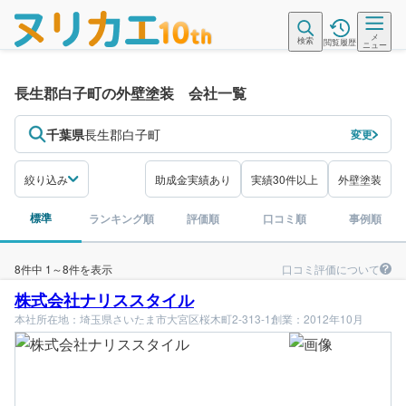
メ
検索
閲覧履歴
ニュー
長生郡白子町の外壁塗装 会社一覧
千葉県
長生郡白子町
変更
絞り込み
助成金実績あり
実績30件以上
外壁塗装
標準
ランキング順
評価順
口コミ順
事例順
口コミ評価について
8件中 1～8件を表示
株式会社ナリススタイル
本社所在地：埼玉県さいたま市大宮区桜木町2-313-1
創業：2012年10月