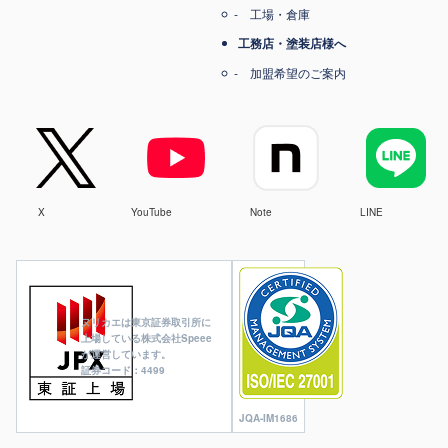
工場・倉庫
工務店・塗装店様へ
加盟希望のご案内
X
YouTube
Note
LINE
ヌリカエは東京証券取引所に
上場している株式会社Speee
が運営しています。
証券コード：4499
JQA-IM1686