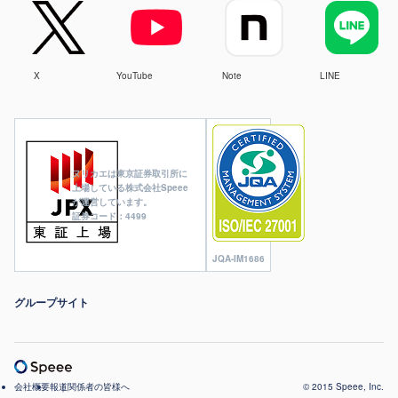
X
YouTube
Note
LINE
ヌリカエは東京証券取引所に
上場している株式会社Speee
が運営しています。
証券コード：4499
JQA-IM1686
グループサイト
会社概要
報道関係者の皆様へ
© 2015 Speee, Inc.