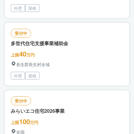
外壁
屋根
受付中
多世代住宅支援事業補助金
40
上限
万円
長生郡長生村全域
外壁
屋根
受付中
みらいエコ住宅2026事業
100
上限
万円
全国