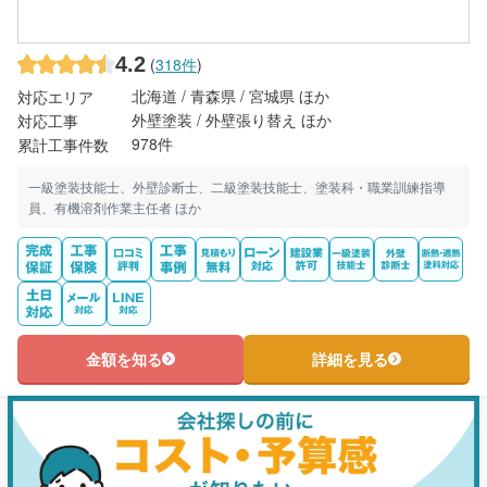
4.2
(
318件
)
北海道 / 青森県 / 宮城県 ほか
対応エリア
外壁塗装 / 外壁張り替え ほか
対応工事
978件
累計工事件数
一級塗装技能士、外壁診断士、二級塗装技能士、塗装科・職業訓練指導
員、有機溶剤作業主任者 ほか
金額を知る
詳細を見る