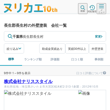
メ
検索
閲覧履歴
ニュー
長生郡長生村の外壁塗装 会社一覧
千葉県
長生郡長生村
変更
絞り込み
助成金実績あり
実績30件以上
外壁塗装
標準
ランキング順
評価順
口コミ順
事例順
口コミ評価について
9件中 1～9件を表示
株式会社ナリススタイル
本社所在地：埼玉県さいたま市大宮区桜木町2-313-1
創業：2012年10月