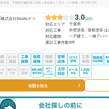
社所在地：千葉県印旛郡酒々井町上本佐倉１丁目９−２２
創業：2015年12月
3.0
(
2件
)
千葉県
対応エリア
外壁塗装 / 屋根塗装 ほ
対応工事
一戸建て、一棟アパー
対応建物
9件
累計工事件数
金額を知る