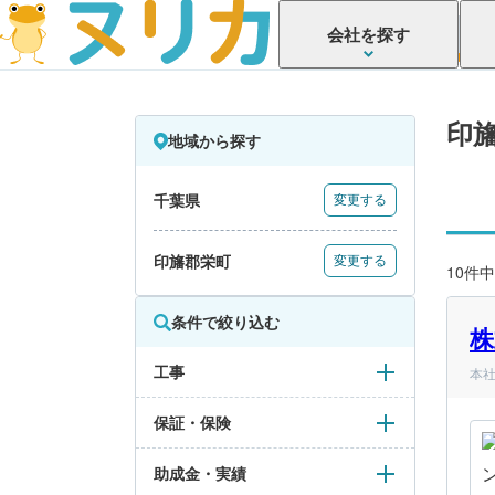
会社を探す
印
地域から探す
千葉県
変更する
印旛郡栄町
変更する
10件中
条件で絞り込む
株
工事
本社
保証・保険
助成金・実績