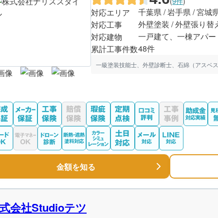
(
9件
)
千葉県 / 岩手県 / 宮城
対応エリア
外壁塗装 / 外壁張り替
対応工事
一戸建て、一棟アパー
対応建物
48件
累計工事件数
一級塗装技能士、外壁診断士、石綿（アスベス
金額を知る
式会社Studioテツ