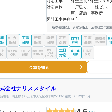
外壁塗装 / 外壁張り替
対応工事
一戸建て、一棟ビル、
対応建物
庫、店舗・事務所
68件
累計工事件数
一級塗装技能士、外壁診断士、足場組立作業主
金額を知る
式会社ナリススタイル
所在地：埼玉県さいたま市大宮区桜木町2-313-1
創業：2012年10月
4.6