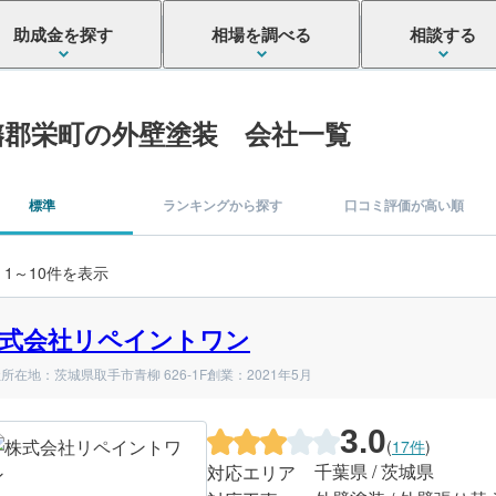
助成金を探す
相場を調べる
相談する
旛郡栄町の外壁塗装 会社一覧
標準
ランキングから探す
口コミ評価が高い順
 1～10件を表示
式会社リペイントワン
所在地：茨城県取手市青柳 626-1F
創業：2021年5月
3.0
(
17件
)
千葉県 / 茨城県
対応エリア