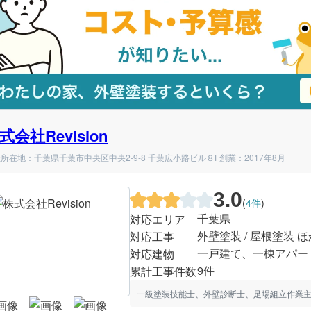
式会社Revision
所在地：千葉県千葉市中央区中央2-9-8 千葉広小路ビル８F
創業：2017年8月
3.0
(
4件
)
千葉県
対応エリア
外壁塗装 / 屋根塗装 ほ
対応工事
一戸建て、一棟アパー
対応建物
9件
累計工事件数
一級塗装技能士、外壁診断士、足場組立作業主