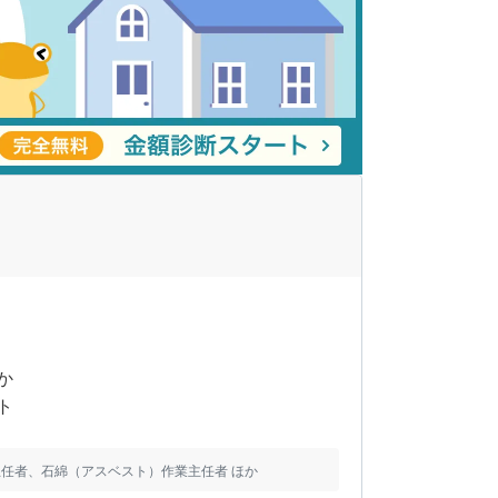
か
ト
任者、石綿（アスベスト）作業主任者 ほか