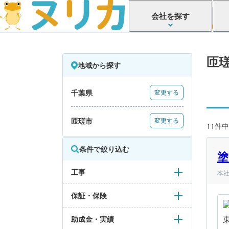
会社を探す
匝
地域から探す
千葉県
変更する
匝瑳市
変更する
11件中
条件で絞り込む
塗
工事
本社
保証・保険
助成金・実績