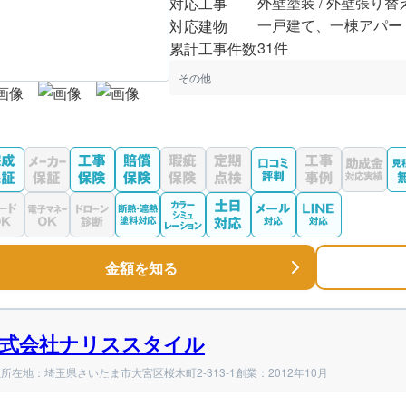
外壁塗装 / 外壁張り替
対応工事
一戸建て、一棟アパー
対応建物
31件
累計工事件数
その他
金額を知る
式会社ナリススタイル
所在地：埼玉県さいたま市大宮区桜木町2-313-1
創業：2012年10月