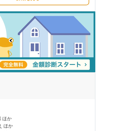
県 ほか
え ほか