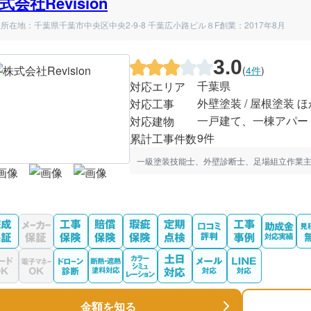
式会社Revision
所在地：千葉県千葉市中央区中央2-9-8 千葉広小路ビル８F
創業：2017年8月
3.0
(
4件
)
千葉県
対応エリア
外壁塗装 / 屋根塗装 ほ
対応工事
一戸建て、一棟アパー
対応建物
9件
累計工事件数
一級塗装技能士、外壁診断士、足場組立作業主
金額を知る