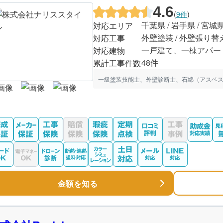
4.6
(
9件
)
千葉県 / 岩手県 / 宮城
対応エリア
外壁塗装 / 外壁張り替
対応工事
一戸建て、一棟アパー
対応建物
48件
累計工事件数
一級塗装技能士、外壁診断士、石綿（アスベス
金額を知る