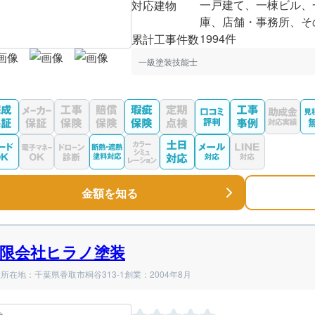
一戸建て、一棟ビル、
対応建物
庫、店舗・事務所、そ
1994件
累計工事件数
一級塗装技能士
金額を知る
限会社ヒラノ塗装
所在地：千葉県香取市桐谷313-1
創業：2004年8月