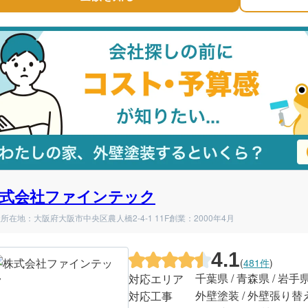
式会社ファインテック
所在地：大阪府大阪市中央区農人橋2-4-1 11F
創業：2000年4月
4.1
(
481件
)
千葉県 / 青森県 / 岩手
対応エリア
外壁塗装 / 外壁張り替
対応工事