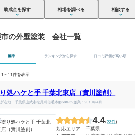
助成金を探す
相場を調べる
相談する
瑳市の外壁塗装 会社一覧
標準
ランキングから探す
口コミ評価が高い順
 1～11件を表示
り処ハケと手 千葉北東店（實川塗創）
所在地：千葉県山武市松尾町借毛本郷688-59
創業：2010年4月
4.4
(
23件
)
千葉県
対応エリア