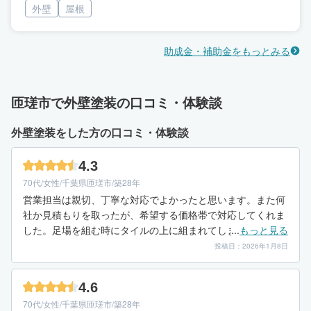
外壁
屋根
助成金・補助金をもっとみる
匝瑳市で外壁塗装の口コミ・体験談
外壁塗装をした方の口コミ・体験談
4.3
70代/女性/千葉県匝瑳市/築28年
営業担当は親切、丁寧な対応でよかったと思います。また何
社か見積もりを取ったが、希望する価格帯で対応してくれま
した。足場を組む時にタイルの上に組まれてしまい、タイル
...
もっと見る
が破損してしまいましたが、言ったら修繕してくれました。
投稿日：2026年1月8日
4.6
70代/女性/千葉県匝瑳市/築28年