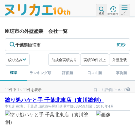
メ
検索
閲覧履歴
ニュー
匝瑳市の外壁塗装 会社一覧
千葉県
匝瑳市
変更
絞り込み
助成金実績あり
実績30件以上
外壁塗装
標準
ランキング順
評価順
口コミ順
事例順
口コミ評価について
11件中 1～11件を表示
塗り処ハケと手 千葉北東店（實川塗創）
本社所在地：千葉県山武市松尾町借毛本郷688-59
創業：2010年4月