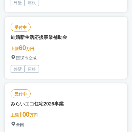
外壁
屋根
受付中
結婚新生活応援事業補助金
60
上限
万円
匝瑳市全域
外壁
屋根
受付中
みらいエコ住宅2026事業
100
上限
万円
全国