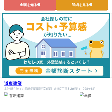
金額を知る
詳細を見る
道東建業
本社所在地：北海道河西郡芽室町西1条南9丁目3-2
創業：1998年8月