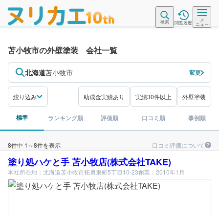
メ
検索
閲覧履歴
ニュー
苫小牧市の外壁塗装 会社一覧
北海道
苫小牧市
変更
絞り込み
助成金実績あり
実績30件以上
外壁塗装
標準
ランキング順
評価順
口コミ順
事例順
口コミ評価について
8件中 1～8件を表示
塗り処ハケと手 苫小牧店(株式会社TAKE)
本社所在地：北海道苫小牧市拓勇東町5丁目10-23
創業：2010年1月