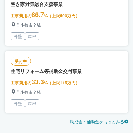
空き家対策総合支援事業
66.7
工事費用の
%（上限500万円）
苫小牧市全域
外壁
屋根
受付中
住宅リフォーム等補助金交付事業
33.3
工事費用の
%（上限115万円）
苫小牧市全域
外壁
屋根
助成金・補助金をもっとみる