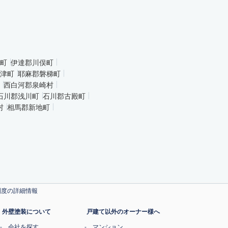
町
伊達郡川俣町
津町
耶麻郡磐梯町
西白河郡泉崎村
石川郡浅川町
石川郡古殿町
村
相馬郡新地町
制度の詳細情報
外壁塗装について
戸建て以外のオーナー様へ
会社を探す
マンション