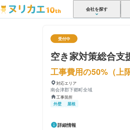
会社を探す
受付中
空き家対策総合支
工事費用の50%（上限
対応エリア
南会津郡下郷町全域
工事箇所
外壁
屋根
詳細情報