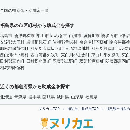
全国の補助金・助成金一覧
福島県の市区町村から助成金を探す
福島市
会津若松市
郡山市
いわき市
白河市
須賀川市
喜多方市
相馬
安達郡大玉村
岩瀬郡鏡石町
岩瀬郡天栄村
南会津郡下郷町
南会津郡檜
耶麻郡猪苗代町
河沼郡会津坂下町
河沼郡湯川村
河沼郡柳津町
大沼郡
西白河郡中島村
西白河郡矢吹町
東白川郡棚倉町
東白川郡矢祭町
東白
田村郡三春町
田村郡小野町
双葉郡広野町
双葉郡楢葉町
双葉郡富岡町
相馬郡飯舘村
近くの都道府県から助成金を探す
北海道
青森県
岩手県
宮城県
秋田県
山形県
福島県
ヌリカエTOP
補助金・助成金TOP
福島県の補助