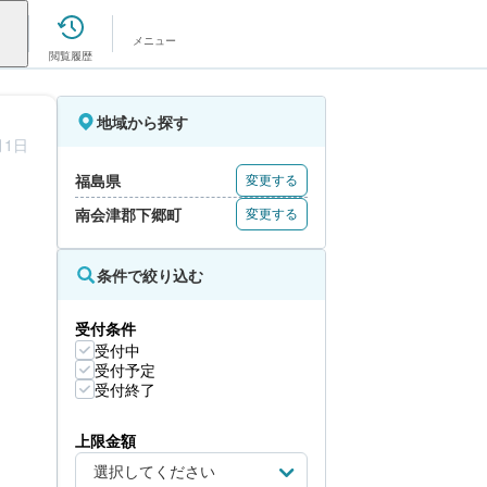
メニュー
閲覧履歴
地域から探す
月1日
福島県
変更する
南会津郡下郷町
変更する
条件で絞り込む
受付条件
受付中
受付予定
受付終了
上限金額