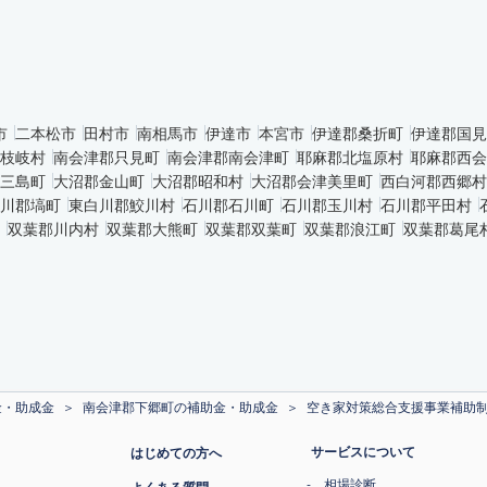
市
二本松市
田村市
南相馬市
伊達市
本宮市
伊達郡桑折町
伊達郡国見
枝岐村
南会津郡只見町
南会津郡南会津町
耶麻郡北塩原村
耶麻郡西会
三島町
大沼郡金山町
大沼郡昭和村
大沼郡会津美里町
西白河郡西郷村
川郡塙町
東白川郡鮫川村
石川郡石川町
石川郡玉川村
石川郡平田村
双葉郡川内村
双葉郡大熊町
双葉郡双葉町
双葉郡浪江町
双葉郡葛尾
金・助成金
南会津郡下郷町の補助金・助成金
空き家対策総合支援事業補助
サービスについて
はじめての方へ
相場診断