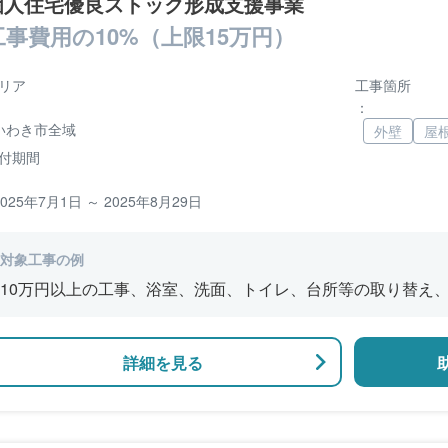
個人住宅優良ストック形成支援事業
工事費用の10%（上限15万円）
リア
工事箇所
：
いわき市全域
外壁
屋
付期間
2025年7月1日 ～ 2025年8月29日
対象工事の例
10万円以上の工事、浴室、洗面、トイレ、台所等の取り替え
内装⼯事、屋根や外壁の改修・修繕、バルコニー、縁側の改修
詳細を見る