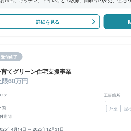
お風呂、キッチン、トイレなどの改修、間取りの変更、住宅の
事、エコ窓改修
詳細を見る
受付終了
子育てグリーン住宅支援事業
上限60万円
リア
工事箇所
：
全国
外壁
屋
付期間
2025年4月14日 ～ 2025年12月31日