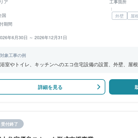
リア
工事箇所
：
全国
外壁
屋
付期間
2026年6月30日 ～ 2026年12月31日
対象工事の例
浴室やトイレ、キッチンへのエコ住宅設備の設置、外壁、屋根
修、窓やドアなどの開口部の断熱改修工事、段差の解消などの
詳細を見る
受付終了