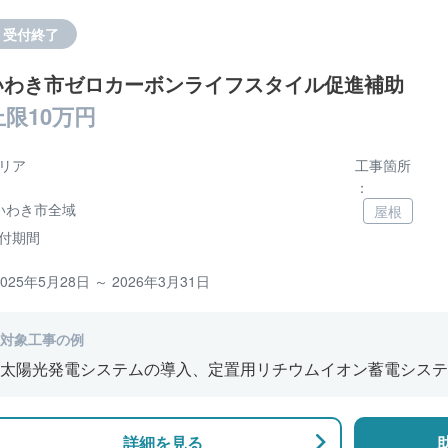
受付終了
いわき市ゼロカーボンライフスタイル促進補助
上限10万円
リア
工事箇所
：
いわき市全域
屋根
付期間
2025年5月28日 ～ 2026年3月31日
対象工事の例
太陽光発電システムの導入、定置用リチウムイオン蓄電システ
電池・コージェネレーションシステム（エネファーム）の導入
設備（V2H）の導入
詳細を見る