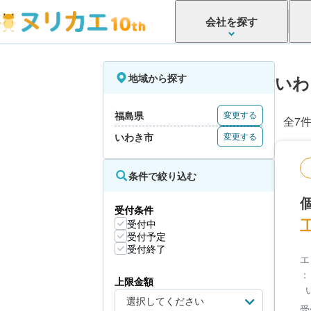
会社を探す
地域から探す
いわ
福島県
変更する
全7
いわき市
変更する
条件で絞り込む
受付条件
受付中
受付予定
受付終了
エ
：
上限金額
受