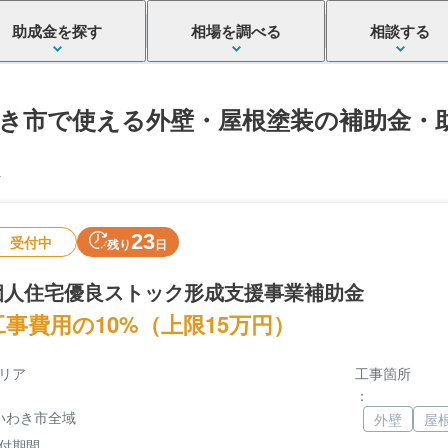
助成金を探す
相場を調べる
相談する
き市で使える外壁・屋根塗装の補助金・
件
23
受付中
残り
日
個人住宅優良ストック形成支援事業補助金
工事費用の10%（上限15万円）
リア
工事箇所
：
いわき市全域
外壁
屋
付期間