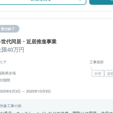
受付終了
多世代同居・近居推進事業
上限40万円
リア
工事箇所
：
福島県全域
外壁
屋
付期間
2025年6月3日 ～ 2025年10月9日
対象工事の例